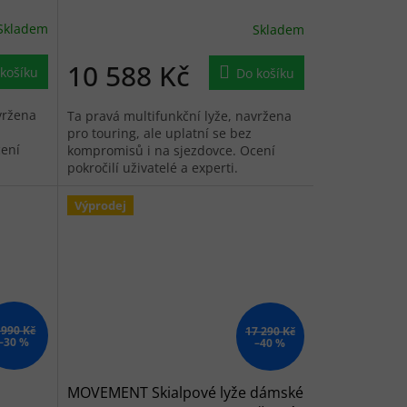
Skladem
Skladem
10 588 Kč
košíku
Do košíku
vržena
Ta pravá multifunkční lyže, navržena
pro touring, ale uplatní se bez
cení
kompromisů i na sjezdovce. Ocení
pokročilí uživatelé a experti.
Výprodej
 990 Kč
17 290 Kč
–30 %
–40 %
MOVEMENT Skialpové lyže dámské