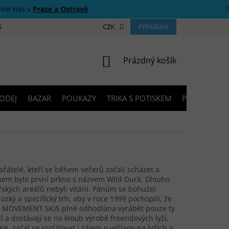
ivte nás v
Praze a Ostravě
 SOUTĚŽE
O NÁS
PRODEJNY
CZK
KONTAKTY
Přihlášení
PORADNA
NÁKUPNÍ KOŠÍK
Prázdný košík
ODEJ
BAZAR
POUKAZY
TRIKA S POTISKEM
PŮJČOVNA V
řátelé, kteří se během večerů začali scházet a
dkem bylo první prkno s názvem Wild Duck. Dlouho
řských areálů nebyli vítáni. Pánům se bohužel
a úzký a specifický trh, aby v roce 1999 pochopili, že
ost MOVEMENT SKIS plně odhodlána vyrábět pouze ty
í a dostávají se na kloub výrobě freeridových lyží,
ing, začal se rozšiřovat i zájem o výšlapy na lyžích a