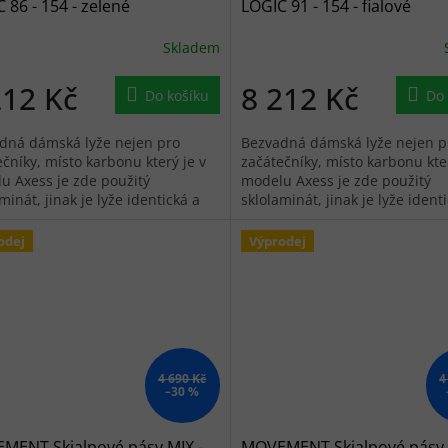
 86 - 154 - zelené
LOGIC 91 - 154 - fialové
Skladem
212 Kč
8 212 Kč
Do košíku
Do 
dná dámská lyže nejen pro
Bezvadná dámská lyže nejen p
čníky, místo karbonu který je v
začátečníky, místo karbonu kter
u Axess je zde použitý
modelu Axess je zde použitý
minát, jinak je lyže identická a
sklolaminát, jinak je lyže ident
 nabídnout.
má co nabídnout.
odej
Výprodej
4 690 Kč
4
–30 %
MENT Skialpové pásy MIX -
MOVEMENT Skialpové pásy 