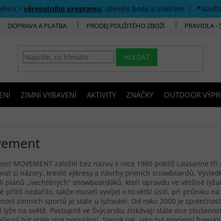
šeho 👉
věrnostního programu
, sbírejte body a ušetřete. | 📍Navšt
DOPRAVA A PLATBA
PRODEJ POUŽITÉHO ZBOŽÍ
PRAVIDLA -
HLEDAT
ENÍ
ZIMNÍ VYBAVENÍ
AKTIVITY
ZNAČKY
OUTDOOR VÝPR
ement
ost MOVEMENT založili bez názvu v roce 1980 poblíž Lausanne tři p
at si názory, kreslit výkresy a návrhy prvních snowboardů. Výsle
li plánů „nechtěných“ snowboarďáků, kteří opravdu ve většině lyža
ě příliš nedařilo, takže museli vyvíjet o to větší úsilí, při průniku n
ost zimních sportů je stále u lyžování. Od roku 2000 je společn
í lyže na světě. Postupně ve Švýcarsku získávají stále více zkušenost
ačínají být stále více populární. Stejně tak, jako byl moderní freeski