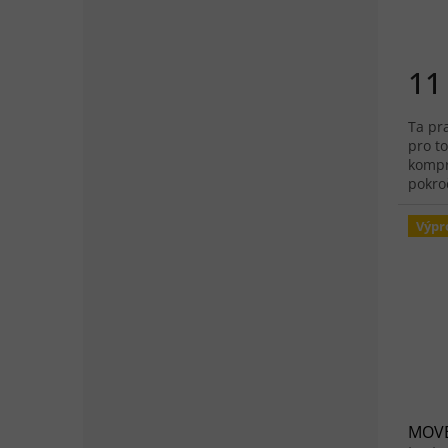
11
Ta pr
pro to
kompr
pokroč
Výpr
MOVE