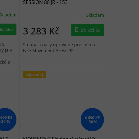
SESSION 80 JR - 153
Skladem
Skladem
3 283 Kč
košíku
Do košíku
ro
Stoupací pásy upravené přesně na
ý je v
lyže Movement Axess 92.
ická a
Výprodej
 690 Kč
4 690 Kč
–30 %
–30 %
MIX -
MOVEMENT Skialpové pásy MIX -