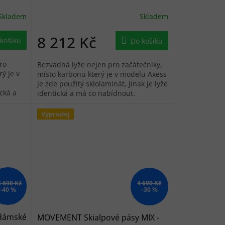
Skladem
Skladem
8 212 Kč
košíku
Do košíku
ro
Bezvadná lyže nejen pro začátečníky,
ý je v
místo karbonu který je v modelu Axess
je zde použitý sklolaminát, jinak je lyže
ická a
identická a má co nabídnout.
Výprodej
3 690 Kč
4 690 Kč
–40 %
–30 %
 dámské
MOVEMENT Skialpové pásy MIX -