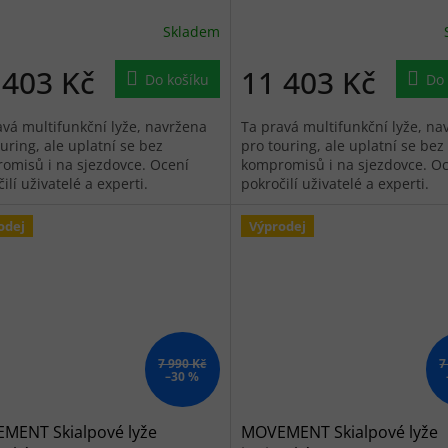
Skladem
 403 Kč
11 403 Kč
Do košíku
Do 
avá multifunkční lyže, navržena
Ta pravá multifunkční lyže, na
uring, ale uplatní se bez
pro touring, ale uplatní se bez
omisů i na sjezdovce. Ocení
kompromisů i na sjezdovce. O
ilí uživatelé a experti.
pokročilí uživatelé a experti.
odej
Výprodej
7 990 Kč
7
–30 %
MENT Skialpové lyže
MOVEMENT Skialpové lyže