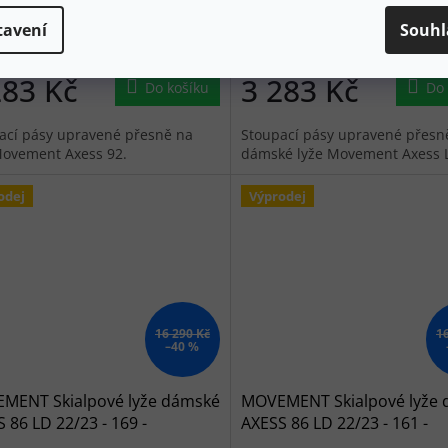
tavení
Souhl
Skladem
283 Kč
3 283 Kč
Do košíku
Do 
ací pásy upravené přesně na
Stoupací pásy upravené přesn
Movement Axess 92.
dámské lyže Movement Axess 
odej
Výprodej
16 290 Kč
1
–40 %
MENT Skialpové lyže dámské
MOVEMENT Skialpové lyže
 86 LD 22/23 - 169 -
AXESS 86 LD 22/23 - 161 -
omodré
černomodré