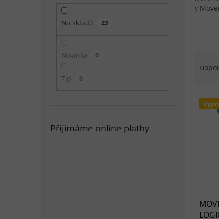
v Movem
Na skladě
23
Řazen
Novinka
0
Dopo
Tip
0
Výpis
Výpr
Přijímáme online platby
MOVE
LOGIC