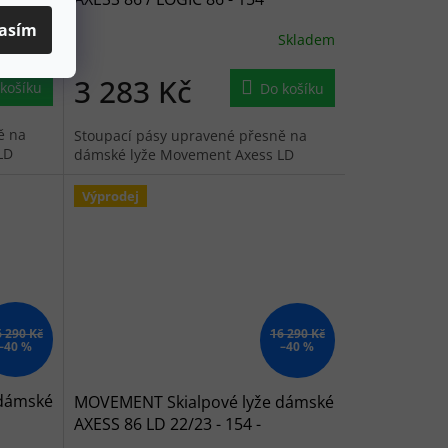
asím
Skladem
Skladem
3 283 Kč
košíku
Do košíku
ě na
Stoupací pásy upravené přesně na
LD
dámské lyže Movement Axess LD
Výprodej
6 290 Kč
16 290 Kč
–40 %
–40 %
 dámské
MOVEMENT Skialpové lyže dámské
AXESS 86 LD 22/23 - 154 -
černomodré