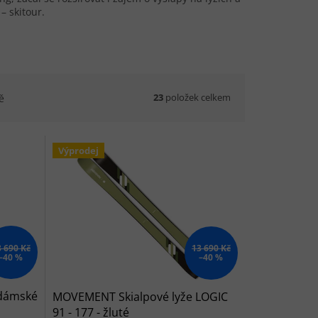
– skitour.
23
položek celkem
ě
Výprodej
3 690 Kč
13 690 Kč
–40 %
–40 %
 dámské
MOVEMENT Skialpové lyže LOGIC
91 - 177 - žluté