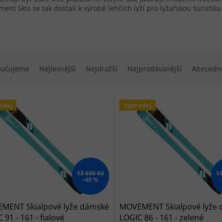
ent Skis se tak dostali k výrobě lehčích lyží pro lyžařskou turistiku 
í produktů
ručujeme
Nejlevnější
Nejdražší
Nejprodávanější
Abecedn
 produktů
odej
Výprodej
13 690 Kč
1
–40 %
MENT Skialpové lyže dámské
MOVEMENT Skialpové lyže
 91 - 161 - fialové
LOGIC 86 - 161 - zelené