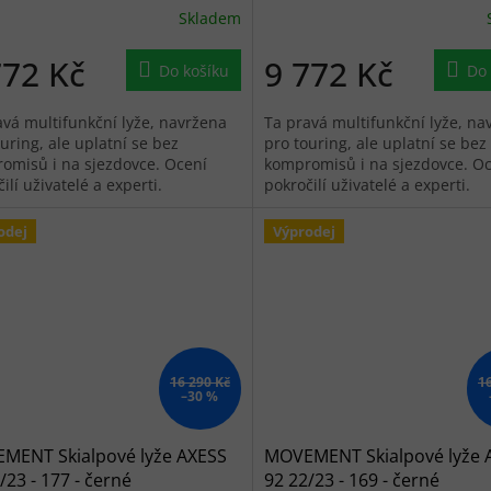
Skladem
772 Kč
9 772 Kč
Do košíku
Do 
avá multifunkční lyže, navržena
Ta pravá multifunkční lyže, na
uring, ale uplatní se bez
pro touring, ale uplatní se bez
omisů i na sjezdovce. Ocení
kompromisů i na sjezdovce. O
ilí uživatelé a experti.
pokročilí uživatelé a experti.
odej
Výprodej
16 290 Kč
1
–30 %
MENT Skialpové lyže AXESS
MOVEMENT Skialpové lyže 
/23 - 177 - černé
92 22/23 - 169 - černé