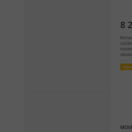
8 
Bezva
začáte
model
sklola
má co
Výpr
MOVE