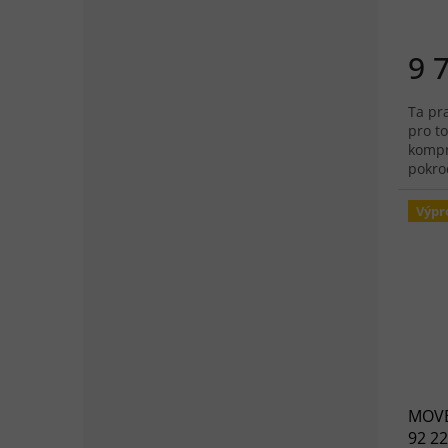
9 
Ta pr
pro to
kompr
pokroč
Výpr
MOVE
92 22