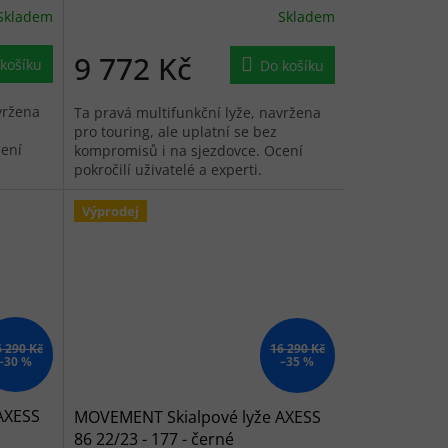
Skladem
Skladem
9 772 Kč
košíku
Do košíku
vržena
Ta pravá multifunkční lyže, navržena
pro touring, ale uplatní se bez
cení
kompromisů i na sjezdovce. Ocení
pokročilí uživatelé a experti.
Výprodej
6 290 Kč
16 290 Kč
–30 %
–35 %
AXESS
MOVEMENT Skialpové lyže AXESS
86 22/23 - 177 - černé