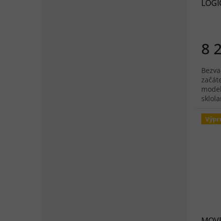
LOGIC
8 
Bezva
začáte
model
sklola
má co
Výpr
MOVE