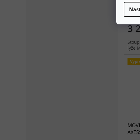
Nas
3 
Stoup
lyže 
Výpr
MOVE
AXESS
čern