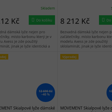
Skladem
212 Kč
8 212 Kč
Do košíku
Do 
dná dámská lyže nejen pro
Bezvadná dámská lyže nejen p
čníky, místo karbonu který je v
začátečníky, místo karbonu kter
u Axess je zde použitý
modelu Axess je zde použitý
minát, jinak je lyže identická a
sklolaminát, jinak je lyže ident
 nabídnout.
má co nabídnout.
odej
Výprodej
13 690 Kč
1
–40 %
MENT Skialpové lyže dámské
MOVEMENT Skialpové lyže