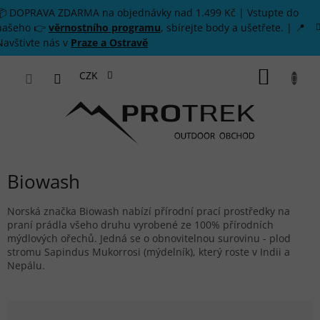
Přejít na obsah
📦 DOPRAVA ZDARMA na objednávky nad 1.499 Kč | Vstupte do
našeho 👉
věrnostního programu
, sbírejte body a ušetřete. | 📍
Navštivte nás v
Praze a Ostravě
NÁKUP
CZK
Biowash
Norská značka Biowash nabízí přírodní prací prostředky na
praní prádla všeho druhu vyrobené ze 100% přírodních
mýdlových ořechů. Jedná se o obnovitelnou surovinu - plod
stromu Sapindus Mukorrosi (mýdelník), který roste v Indii a
Nepálu.
Řazení produktů