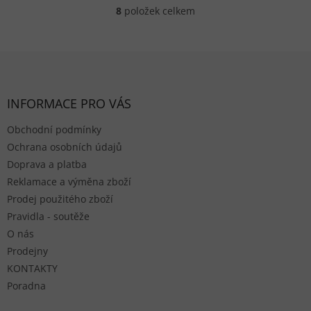
8
položek celkem
Ovládací prvky výpisu
Zápatí
INFORMACE PRO VÁS
Obchodní podmínky
Ochrana osobních údajů
Doprava a platba
Reklamace a výměna zboží
Prodej použitého zboží
Pravidla - soutěže
O nás
Prodejny
KONTAKTY
Poradna