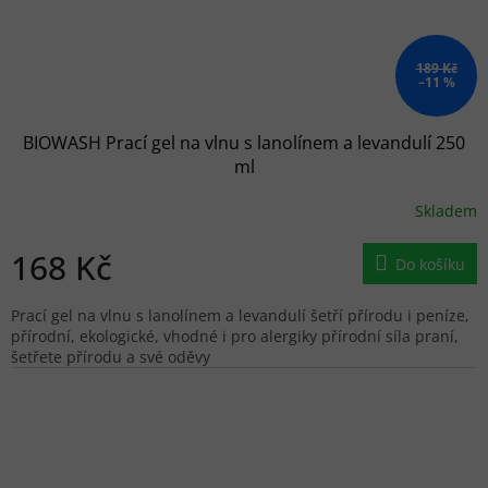
189 Kč
–11 %
BIOWASH Prací gel na vlnu s lanolínem a levandulí 250
ml
Skladem
168 Kč
Do košíku
Prací gel na vlnu s lanolínem a levandulí šetří přírodu i peníze,
přírodní, ekologické, vhodné i pro alergiky přírodní síla praní,
šetřete přírodu a své oděvy