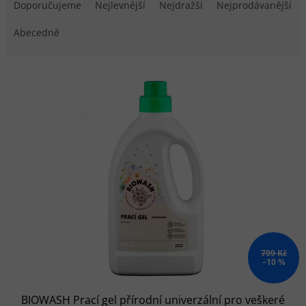
Doporučujeme
Nejlevnější
Nejdražší
Nejprodávanější
Abecedně
Výpis produktů
799 Kč
–10 %
BIOWASH Prací gel přírodní univerzální pro veškeré