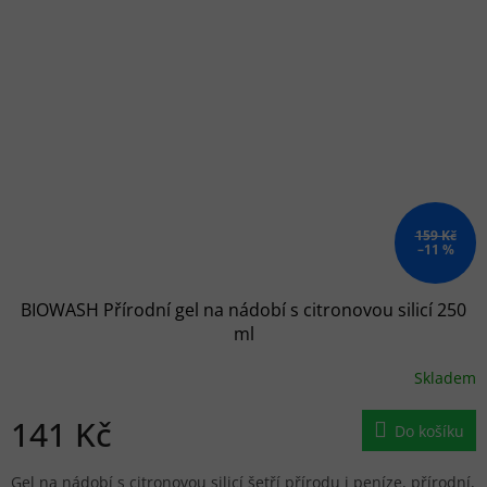
159 Kč
–11 %
BIOWASH Přírodní gel na nádobí s citronovou silicí 250
ml
Skladem
141 Kč
Do košíku
Gel na nádobí s citronovou silicí šetří přírodu i peníze, přírodní,