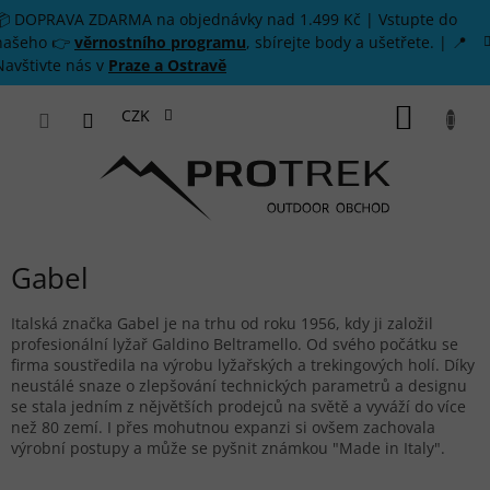
Přejít na obsah
📦 DOPRAVA ZDARMA na objednávky nad 1.499 Kč | Vstupte do
našeho 👉
věrnostního programu
, sbírejte body a ušetřete. | 📍
Navštivte nás v
Praze a Ostravě
NÁKUP
CZK
Gabel
Italská značka Gabel je na trhu od roku 1956, kdy ji založil
profesionální lyžař Galdino Beltramello. Od svého počátku se
firma soustředila na výrobu lyžařských a trekingových holí. Díky
neustálé snaze o zlepšování technických parametrů a designu
se stala jedním z nějvětších prodejců na světě a vyváží do více
než 80 zemí. I přes mohutnou expanzi si ovšem zachovala
výrobní postupy a může se pyšnit známkou "Made in Italy".