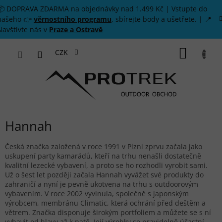
Přejít na obsah
📦 DOPRAVA ZDARMA na objednávky nad 1.499 Kč | Vstupte do
našeho 👉
věrnostního programu
, sbírejte body a ušetřete. | 📍
Navštivte nás v
Praze a Ostravě
NÁKUP
CZK
Hannah
Česká značka založená v roce 1991 v Plzni zprvu začala jako
uskupení party kamarádů, kteří na trhu nenašli dostatečně
kvalitní lezecké vybavení, a proto se ho rozhodli vyrobit sami.
Už o šest let později začala Hannah vyvážet své produkty do
zahraničí a nyní je pevně ukotvena na trhu s outdoorovým
vybavením. V roce 2002 vyvinula, společně s japonským
výrobcem, membránu Climatic, která ochrání před deštěm a
větrem. Značka disponuje širokým portfoliem a můžete se s ní
vybavit od hlavy až k patě. Její výrobky se pravidelně účastní