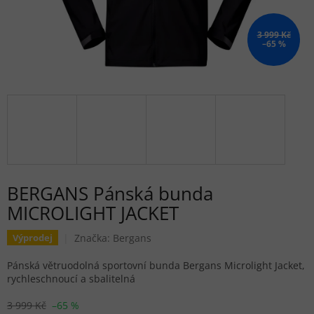
3 999 Kč
–65 %
BERGANS Pánská bunda
MICROLIGHT JACKET
Značka:
Bergans
Výprodej
Pánská větruodolná sportovní bunda Bergans Microlight Jacket,
rychleschnoucí a sbalitelná
3 999 Kč
–65 %