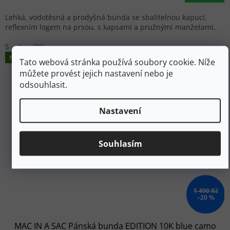
Lehká, vodotěsná a prodyšná bunda se sbalitelnou kapucí,
reflexním logem na prsou, s kapsami a pružnými manžetami.
S
L
XXL
Novinka
Tato webová stránka používá soubory cookie. Níže
můžete provést jejich nastavení nebo je
odsouhlasit.
Nastavení
Souhlasím
1 490 Kč
–20 %
MAC IN A SAC Pánská bunda EDITION 10K blue camo