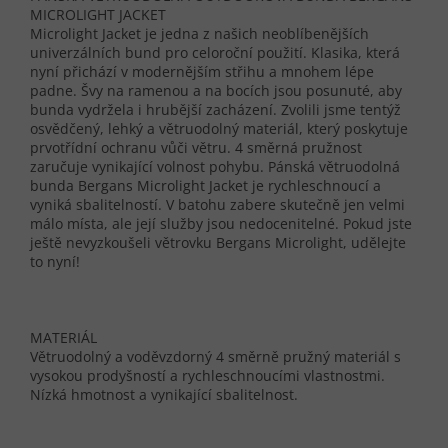
MICROLIGHT JACKET
Microlight Jacket je jedna z našich neoblíbenějších
univerzálních bund pro celoroční použití. Klasika, která
nyní přichází v modernějším střihu a mnohem lépe
padne. Švy na ramenou a na bocích jsou posunuté, aby
bunda vydržela i hrubější zacházení. Zvolili jsme tentýž
osvědčený, lehký a větruodolný materiál, který poskytuje
prvotřídní ochranu vůči větru. 4 směrná pružnost
zaručuje vynikající volnost pohybu. Pánská větruodolná
bunda Bergans Microlight Jacket je rychleschnoucí a
vyniká sbalitelností. V batohu zabere skutečně jen velmi
málo místa, ale její služby jsou nedocenitelné. Pokud jste
ještě nevyzkoušeli větrovku Bergans Microlight, udělejte
to nyní!
MATERIÁL
Větruodolný a voděvzdorný 4 směrně pružný materiál s
vysokou prodyšností a rychleschnoucími vlastnostmi.
Nízká hmotnost a vynikající sbalitelnost.