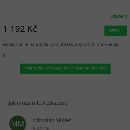
Skladem
1 192 Kč
DETAIL
Lehká sbalitelná bunda vyvinutá tak, aby vás chránila venku.
S
ZOBRAZIT VŠECHNY PODOBNÉ PRODUKTY
Miroslav Müller
MM
Hodnocení obchodu je 5 z 5 hvězdiček.
5.8.2026