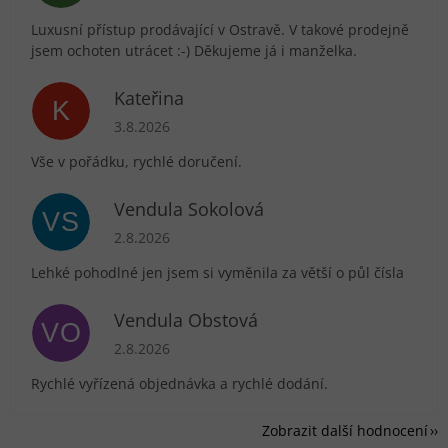
Luxusní přístup prodávající v Ostravě. V takové prodejně
jsem ochoten utrácet :-) Děkujeme já i manželka.
Kateřina
K
Hodnocení obchodu je 5 z 5 hvězdiček.
3.8.2026
Vše v pořádku, rychlé doručení.
Vendula Sokolová
VS
Hodnocení obchodu je 5 z 5 hvězdiček.
2.8.2026
Lehké pohodlné jen jsem si vyměnila za větší o půl čísla
Vendula Obstová
VO
Hodnocení obchodu je 5 z 5 hvězdiček.
2.8.2026
Rychlé vyřízená objednávka a rychlé dodání.
Zobrazit další hodnocení