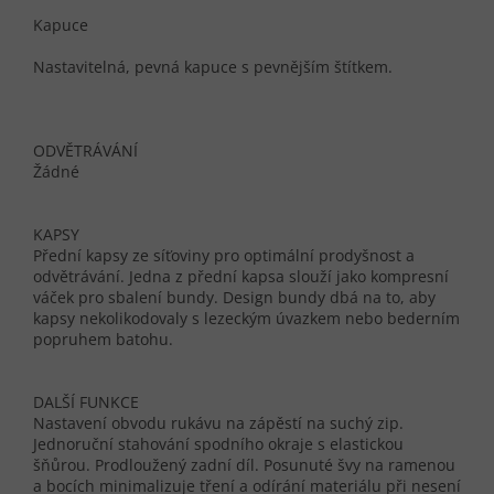
Kapuce
Nastavitelná, pevná kapuce s pevnějším štítkem.
ODVĚTRÁVÁNÍ
Žádné
KAPSY
Přední kapsy ze síťoviny pro optimální prodyšnost a
odvětrávání. Jedna z přední kapsa slouží jako kompresní
váček pro sbalení bundy. Design bundy dbá na to, aby
kapsy nekolikodovaly s lezeckým úvazkem nebo bederním
popruhem batohu.
DALŠÍ FUNKCE
Nastavení obvodu rukávu na zápěstí na suchý zip.
Jednoruční stahování spodního okraje s elastickou
šňůrou. Prodloužený zadní díl. Posunuté švy na ramenou
a bocích minimalizuje tření a odírání materiálu při nesení