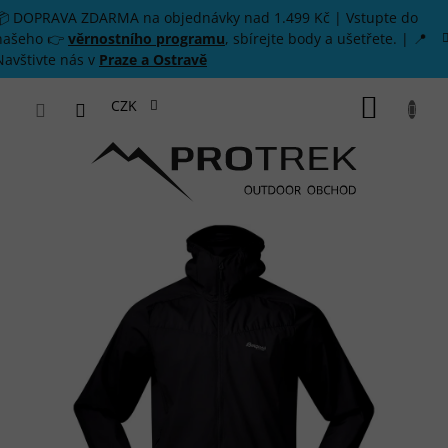
Přejít na obsah
📦 DOPRAVA ZDARMA na objednávky nad 1.499 Kč | Vstupte do
našeho 👉
věrnostního programu
, sbírejte body a ušetřete. | 📍
Navštivte nás v
Praze a Ostravě
NÁKUP
CZK