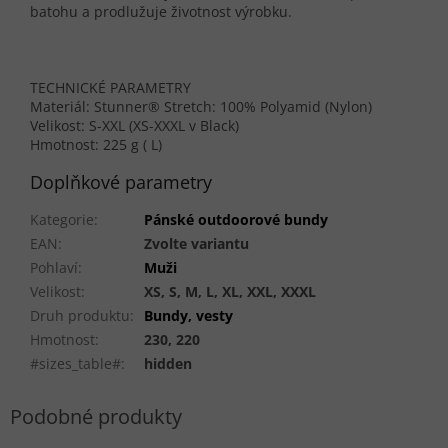
batohu a prodlužuje životnost výrobku.
TECHNICKÉ PARAMETRY
Materiál: Stunner® Stretch: 100% Polyamid (Nylon)
Velikost: S-XXL (XS-XXXL v Black)
Hmotnost: 225 g ( L)
Doplňkové parametry
Kategorie
:
Pánské outdoorové bundy
EAN
:
Zvolte variantu
Pohlaví
:
Muži
Velikost
:
XS, S, M, L, XL, XXL, XXXL
Druh produktu
:
Bundy, vesty
Hmotnost
:
230, 220
#sizes_table#
:
hidden