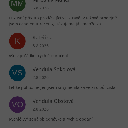
MM
Hodnocení obchodu je 5 z 5 hvězdiček.
5.8.2026
Luxusní přístup prodávající v Ostravě. V takové prodejně
jsem ochoten utrácet :-) Děkujeme já i manželka.
Kateřina
K
Hodnocení obchodu je 5 z 5 hvězdiček.
3.8.2026
Vše v pořádku, rychlé doručení.
Vendula Sokolová
VS
Hodnocení obchodu je 5 z 5 hvězdiček.
2.8.2026
Lehké pohodlné jen jsem si vyměnila za větší o půl čísla
Vendula Obstová
VO
Hodnocení obchodu je 5 z 5 hvězdiček.
2.8.2026
Rychlé vyřízená objednávka a rychlé dodání.