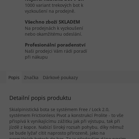
1000 variant trekových bot k
vyzkoušení na prodejně.
Všechno zboží SKLADEM
Na prodejnách k vyzkoušení
nebo okamžitému odeslání.
Profesionální poradenství
Naši prodejci Vám rádi poradí
při nákupu
Popis
Značka
Dárkové poukazy
Detailní popis produktu
Skialpinistická bota se systémem Free / Lock 2.0,
systémem Frictionless Pivot a konstrukcí Prolite - to vše
přispívá k vynikajícímu zážitku jak při výstupu, tak při
jízdě z kopce. Nabízí široký rozsah pohybu, díky němuž
se bude lyžař cítit naprosto přirozeně, jako na
normálních botech do hor. To je především dáno novým