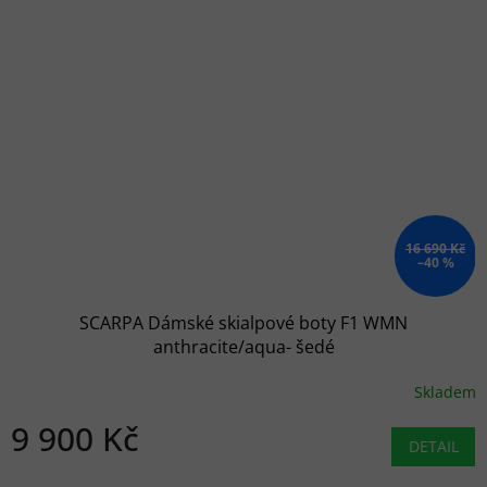
16 690 Kč
–40 %
SCARPA Dámské skialpové boty F1 WMN
anthracite/aqua- šedé
Skladem
9 900 Kč
DETAIL