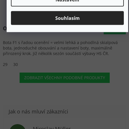
šedé
Skladem
Souhlasím
9 900 Kč
od
DETAIL
Bota F1 s řadou ocenění = velmi lehká a pohodlná skialpová
bota, jednoduché obouvání a nastavení boty, maximálně
přirozený krok. Již několik sezón součástí výbavy HS ČR.
29
30
ZOBRAZIT VŠECHNY PODOBNÉ PRODUKTY
Miroslav Müller