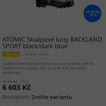
10 161 Kč
–35 %
ATOMIC Skialpové boty BACKLAND
SPORT black/dark blue
Značka:
Atomic
Výprodej
Lyžáky ATOMIC Backland Sport jsou určeny všem, kteří se
skialpinismem začínají, ale i pro pokročilé vyznavače
skitouringu.
10 161 Kč
–35 %
6 603 Kč
Měrná cena:
Zvolte variantu