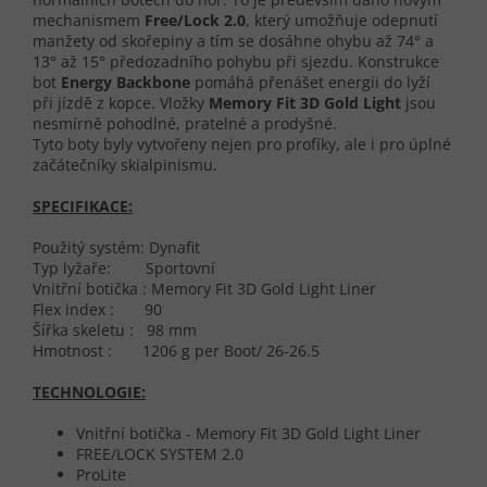
mechanismem
Free/Lock 2.0
, který umožňuje odepnutí
manžety od skořepiny a tím se dosáhne ohybu až 74° a
13° až 15° předozadního pohybu při sjezdu. Konstrukce
bot
Energy Backbone
pomáhá přenášet energii do lyží
při jízdě z kopce. Vložky
Memory Fit 3D Gold Light
jsou
nesmírně pohodlné, pratelné a prodyšné.
Tyto boty byly vytvořeny nejen pro profíky, ale i pro úplné
začátečníky skialpinismu.
SPECIFIKACE:
Použitý systém: Dynafit
Typ lyžaře: Sportovní
Vnitřní botička : Memory Fit 3D Gold Light Liner
Flex index : 90
Šířka skeletu : 98 mm
Hmotnost : 1206 g per Boot/ 26-26.5
TECHNOLOGIE:
Vnitřní botička - Memory Fit 3D Gold Light Liner
FREE/LOCK SYSTEM 2.0
ProLite