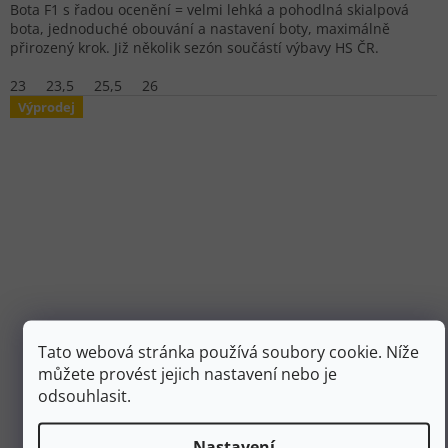
Bota F1 s řadou ocenění = velmi lehká a pohodlná skialpová
bota, jednoduché obouvání a nastavení boty, maximálně
přirozený krok. Již několik sezón součástí výbavy HS ČR.
23
23,5
25,5
26
Výprodej
Tato webová stránka používá soubory cookie. Níže
16 690 Kč
můžete provést jejich nastavení nebo je
až
–40 %
odsouhlasit.
SCARPA Pánské skialpové boty F1 anthracite/ottanio -
Nastavení