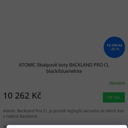
15 790 Kč
–35 %
ATOMIC Skialpové boty BACKLAND PRO CL
black/blue/white
Skladem
10 262 Kč
DETAIL
Atomic Backland Pro CL je prostě nejlepší varianta ze všech bot
v rodině Backland.
28/28.5
29/29.5