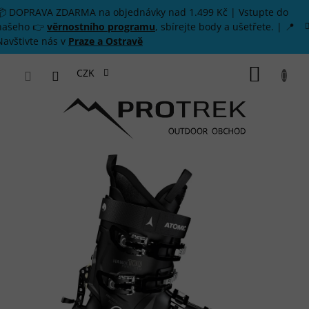
Přejít na obsah
📦 DOPRAVA ZDARMA na objednávky nad 1.499 Kč | Vstupte do
našeho 👉
věrnostního programu
, sbírejte body a ušetřete. | 📍
Navštivte nás v
Praze a Ostravě
NÁKUP
CZK