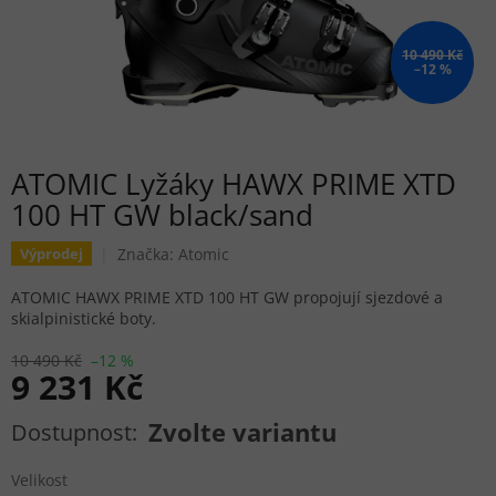
10 490 Kč
–12 %
ATOMIC Lyžáky HAWX PRIME XTD
100 HT GW black/sand
Značka:
Atomic
Výprodej
ATOMIC HAWX PRIME XTD 100 HT GW propojují sjezdové a
skialpinistické boty.
10 490 Kč
–12 %
9 231 Kč
Měrná cena:
Zvolte variantu
Velikost