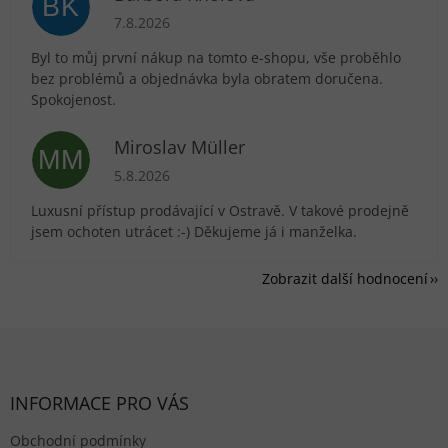
BK
Hodnocení obchodu je 5 z 5 hvězdiček.
7.8.2026
Byl to můj první nákup na tomto e-shopu, vše proběhlo
bez problémů a objednávka byla obratem doručena.
Spokojenost.
Miroslav Müller
MM
Hodnocení obchodu je 5 z 5 hvězdiček.
5.8.2026
Luxusní přístup prodávající v Ostravě. V takové prodejně
jsem ochoten utrácet :-) Děkujeme já i manželka.
Zobrazit další hodnocení
Zápatí
INFORMACE PRO VÁS
Obchodní podmínky