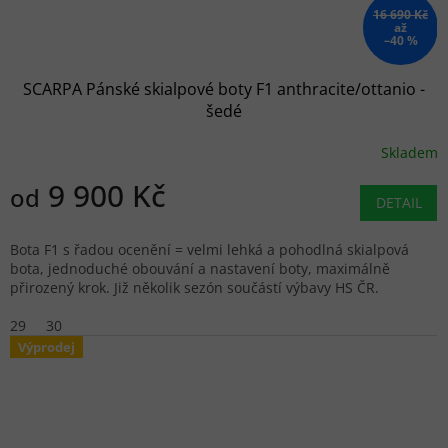
16 690 Kč
až
–40 %
SCARPA Pánské skialpové boty F1 anthracite/ottanio -
šedé
Skladem
9 900 Kč
od
DETAIL
Bota F1 s řadou ocenění = velmi lehká a pohodlná skialpová
bota, jednoduché obouvání a nastavení boty, maximálně
přirozený krok. Již několik sezón součástí výbavy HS ČR.
29
30
Výprodej