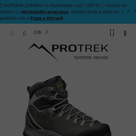
Přejít na obsah
📦 DOPRAVA ZDARMA na objednávky nad 1.499 Kč | Vstupte do
našeho 👉
věrnostního programu
, sbírejte body a ušetřete. | 📍
Navštivte nás v
Praze a Ostravě
NÁKUP
CZK