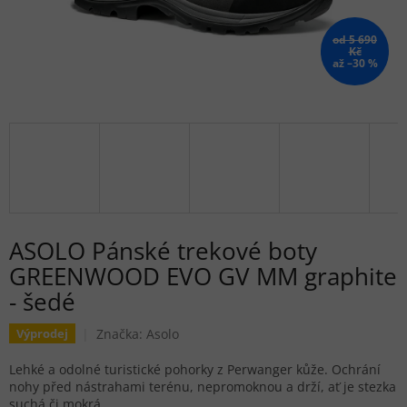
od 5 690
Kč
až –30 %
ASOLO Pánské trekové boty
GREENWOOD EVO GV MM graphite
- šedé
Značka:
Asolo
Výprodej
Lehké a odolné turistické pohorky z Perwanger kůže. Ochrání
nohy před nástrahami terénu, nepromoknou a drží, ať je stezka
suchá či mokrá.