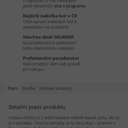
S registrací u nás nakoupíte
ještě výhodněji!
Více o programu
Nejširší nabídka bot v ČR
1000 variant trekových bot k
vyzkoušení na prodejně.
Všechno zboží SKLADEM
Na prodejnách k vyzkoušení
nebo okamžitému odeslání.
Profesionální poradenství
Naši prodejci Vám rádi poradí
při nákupu
Popis
Značka
Dárkové poukazy
Detailní popis produktu
Cestou vzhůru ti z tváře ukápne několik kapek potu, ale to
je v pořádku. Trocha námahy za ty dary stojí – pramen s