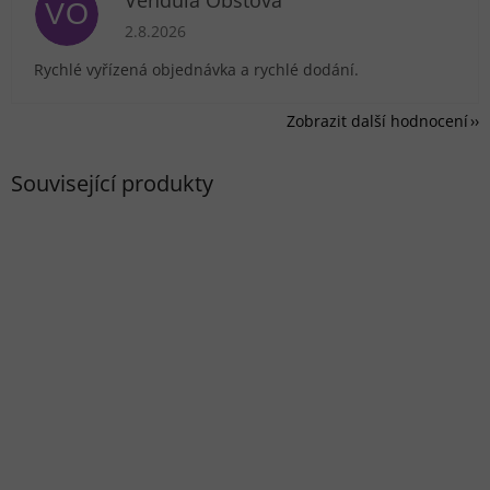
Vendula Obstová
VO
Hodnocení obchodu je 5 z 5 hvězdiček.
2.8.2026
Rychlé vyřízená objednávka a rychlé dodání.
Zobrazit další hodnocení
Související produkty