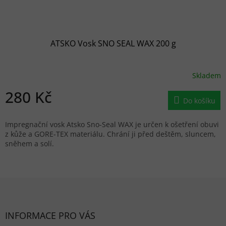
ATSKO Vosk SNO SEAL WAX 200 g
Skladem
280 Kč
Do košíku
Impregnační vosk Atsko Sno-Seal WAX je určen k ošetření obuvi
z kůže a GORE-TEX materiálu. Chrání ji před deštěm, sluncem,
sněhem a solí.
Zápatí
INFORMACE PRO VÁS