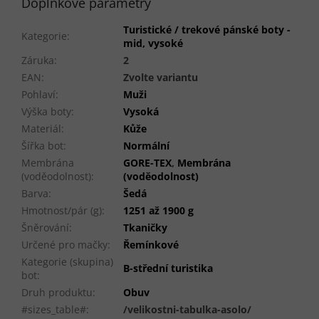
Doplňkové parametry
Turistické / trekové pánské boty -
Kategorie
:
mid, vysoké
Záruka
:
2
EAN
:
Zvolte variantu
Pohlaví
:
Muži
Výška boty
:
Vysoká
Materiál
:
Kůže
Šířka bot
:
Normální
Membrána
GORE-TEX
,
Membrána
(voděodolnost)
:
(voděodolnost)
Barva
:
Šedá
Hmotnost/pár (g)
:
1251 až 1900 g
Šněrování
:
Tkaničky
Určené pro mačky
:
Řemínkové
Kategorie (skupina)
B-střední turistika
bot
:
Druh produktu
:
Obuv
#sizes_table#
:
/velikostni-tabulka-asolo/