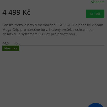
Skladem
4 499 Kč
DETAIL
Pánské trekové boty s membránou GORE-TEX a podešví Vibram
Mega-Grip pro náročné túry. Kožený svršek s ochrannou
obsázkou a systémem 3D Flex pro přirozenou...
44,5
45,5
Novinka