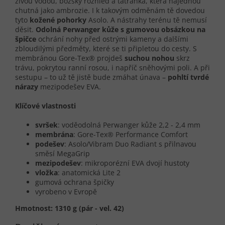
živou vodou, božský rozhled a tatranka, která najednou
chutná jako ambrozie. I k takovým odměnám tě dovedou
tyto
kožené
pohorky
Asolo. A nástrahy terénu tě nemusí
děsit.
Odolná
Perwanger kůže s gumovou obsázkou na
špičce
ochrání nohy před ostrými kameny a dalšími
zbloudilými předměty, které se ti připletou do cesty. S
membránou Gore-Tex® projdeš
suchou nohou
skrz
trávu, pokrytou ranní rosou, i napříč sněhovými poli. A při
sestupu – to už tě jistě bude zmáhat únava –
pohltí tvrdé
nárazy
mezipodešev EVA.
Klíčové vlastnosti
svršek
: voděodolná Perwanger kůže 2,2 - 2,4 mm
membrána
: Gore-Tex® Performance Comfort
podešev
: Asolo/Vibram Duo Radiant s přilnavou
směsí MegaGrip
mezipodešev
: mikroporézní EVA dvojí hustoty
vložka
: anatomická Lite 2
gumová ochrana špičky
vyrobeno v Evropě
Hmotnost: 1310 g (pár - vel. 42)