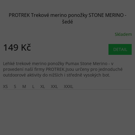
PROTREK Trekové merino ponožky STONE MERINO -
šedé
Skladem
149 Kč
DETAIL
Lehké trekové merino ponožky Pumax Stone Merino - v
provedení naší firmy PROTREK.Jsou určeny pro jednoduché
outdoorové aktivity do nižších i středně vysokých bot.
XS
S
M
L
XL
XXL
XXXL