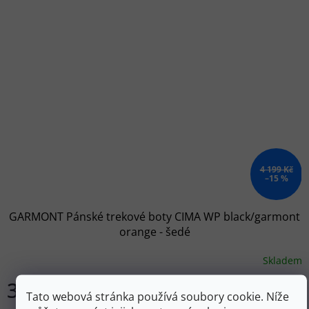
4 199 Kč
–15 %
GARMONT Pánské trekové boty CIMA WP black/garmont
orange - šedé
Skladem
3 569 Kč
DETAIL
Tato webová stránka používá soubory cookie. Níže