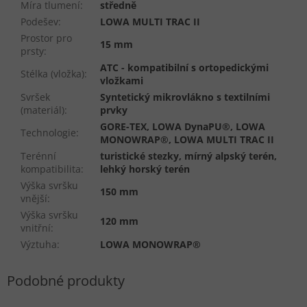
Míra tlumení
:
středně
Podešev
:
LOWA MULTI TRAC II
Prostor pro
15 mm
prsty
:
ATC - kompatibilní s ortopedickými
Stélka (vložka)
:
vložkami
Svršek
Syntetický mikrovlákno s textilními
(materiál)
:
prvky
GORE-TEX, LOWA DynaPU®, LOWA
Technologie
:
MONOWRAP®, LOWA MULTI TRAC II
Terénní
turistické stezky, mírný alpský terén,
kompatibilita
:
lehký horský terén
Výška svršku
150 mm
vnější
:
Výška svršku
120 mm
vnitřní
:
Výztuha
:
LOWA MONOWRAP®