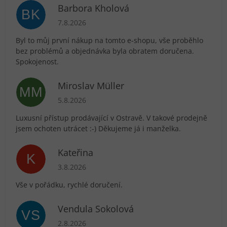
Barbora Kholová
BK
Hodnocení obchodu je 5 z 5 hvězdiček.
7.8.2026
Byl to můj první nákup na tomto e-shopu, vše proběhlo
bez problémů a objednávka byla obratem doručena.
Spokojenost.
Miroslav Müller
MM
Hodnocení obchodu je 5 z 5 hvězdiček.
5.8.2026
Luxusní přístup prodávající v Ostravě. V takové prodejně
jsem ochoten utrácet :-) Děkujeme já i manželka.
Kateřina
K
Hodnocení obchodu je 5 z 5 hvězdiček.
3.8.2026
Vše v pořádku, rychlé doručení.
Vendula Sokolová
VS
Hodnocení obchodu je 5 z 5 hvězdiček.
2.8.2026