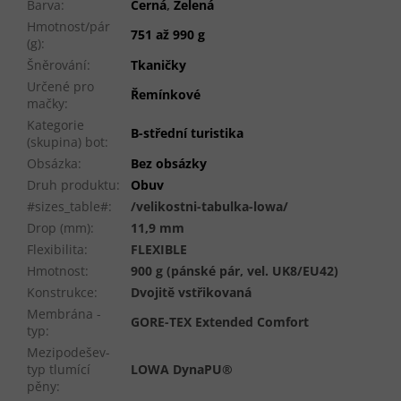
Barva
:
Černá
,
Zelená
Hmotnost/pár
751 až 990 g
(g)
:
Šněrování
:
Tkaničky
Určené pro
Řemínkové
mačky
:
Kategorie
B-střední turistika
(skupina) bot
:
Obsázka
:
Bez obsázky
Druh produktu
:
Obuv
#sizes_table#
:
/velikostni-tabulka-lowa/
Drop (mm)
:
11,9 mm
Flexibilita
:
FLEXIBLE
Hmotnost
:
900 g (pánské pár, vel. UK8/EU42)
Konstrukce
:
Dvojitě vstřikovaná
Membrána -
GORE-TEX Extended Comfort
typ
:
Mezipodešev-
typ tlumící
LOWA DynaPU®
pěny
: