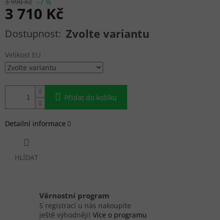
3 990 Kč
–7 %
3 710 Kč
Měrná cena:
Zvolte variantu
Velikost EU
Přidat do košíku
Detailní informace
HLÍDAT
Věrnostní program
S registrací u nás nakoupíte
ještě výhodněji!
Více o programu