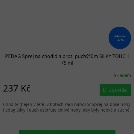
249 Kč
–4 %
PEDAG Sprej na chodidla proti puchýřům SILKY TOUCH
75 ml
Skladem
237 Kč
Do košíku
Chodíte (nejen v létě) v botách rádi naboso? Sprej na bosé nohy
Pedag Silky Touch ošetřuje citlivé nohy, aby byly hebké a suché.