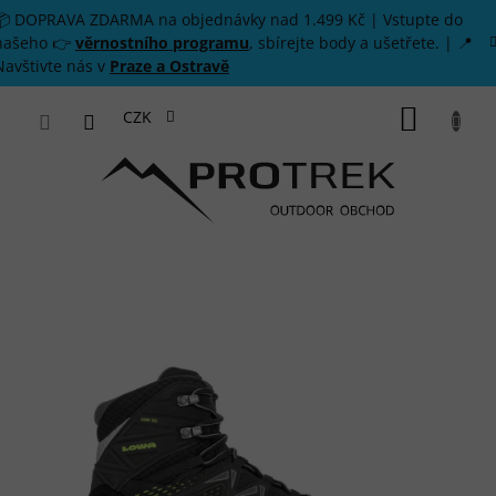
Přejít na obsah
📦 DOPRAVA ZDARMA na objednávky nad 1.499 Kč | Vstupte do
našeho 👉
věrnostního programu
, sbírejte body a ušetřete. | 📍
Navštivte nás v
Praze a Ostravě
NÁKUP
CZK