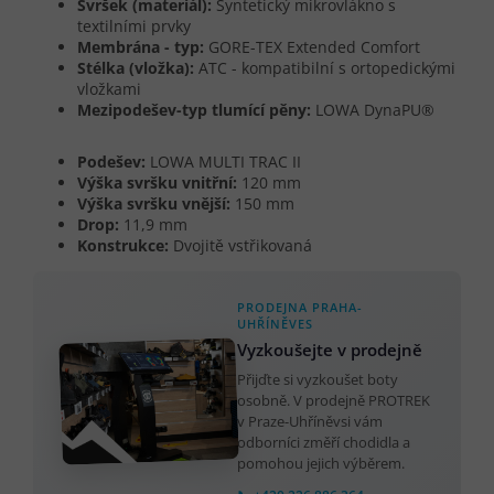
Svršek (materiál):
Syntetický mikrovlákno s
textilními prvky
Membrána - typ:
GORE-TEX Extended Comfort
Stélka (vložka):
ATC - kompatibilní s ortopedickými
vložkami
Mezipodešev-typ tlumící pěny:
LOWA DynaPU®
Podešev:
LOWA MULTI TRAC II
Výška svršku vnitřní:
120 mm
Výška svršku vnější:
150 mm
Drop:
11,9 mm
Konstrukce:
Dvojitě vstřikovaná
PRODEJNA PRAHA-
UHŘÍNĚVES
Vyzkoušejte v prodejně
Přijďte si vyzkoušet boty
osobně. V prodejně PROTREK
v Praze-Uhříněvsi vám
odborníci změří chodidla a
pomohou jejich výběrem.