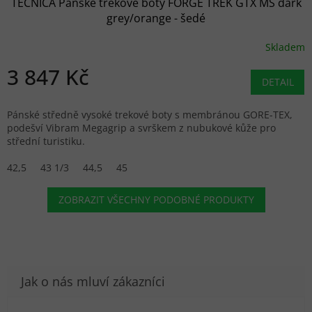
TECNICA Pánské trekové boty FORGE TREK GTX MS dark
grey/orange - šedé
Skladem
3 847 Kč
DETAIL
Pánské středně vysoké trekové boty s membránou GORE-TEX,
podešví Vibram Megagrip a svrškem z nubukové kůže pro
střední turistiku.
42,5
43 1/3
44,5
45
ZOBRAZIT VŠECHNY PODOBNÉ PRODUKTY