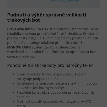
📞 +420 226 886 364
Padnutí a výběr správné velikosti
trekových bot
Boty
Lowa Innox Pro GTX Mid
přinášejí standardní šířku
chodidla vhodnou pro středně široká chodidla. Prostorná
přední část poskytuje 15 mm dodatečný prostor v oblasti
prstů, což zabraňuje otlakům při delších túrách.
MONOWRAP®
systém zajišťuje cílené zpevnění
v mediální a laterální části, čímž poskytuje stabilitu bez
omezení pohybu.
Pohodlné turistické boty pro náročný terén
Středně vysoký střih s vnější výškou 150 mm
poskytuje podporu kotníku
Kombinovaný šněrovací systém s textilními poutky
a uzavřenými kovovými háčky
Flexibilní konstrukce podporuje přirozený pohyb
chodidla
Možnost použití ortopedických vložek díky ATC
stélce