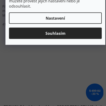
můžete provést jejich nastavení nebo je
odsouhlasit.
Pánské vysoké trekové boty Garmont Cima WP s voděodolnou
membránou, koženo-syntetickým svrškem a podrážkou
Mountain Grip™ pro středně náročný terén.
Nastavení
41,5
42
42,5
43
44
46
Souhlasím
5 499 Kč
–30 %