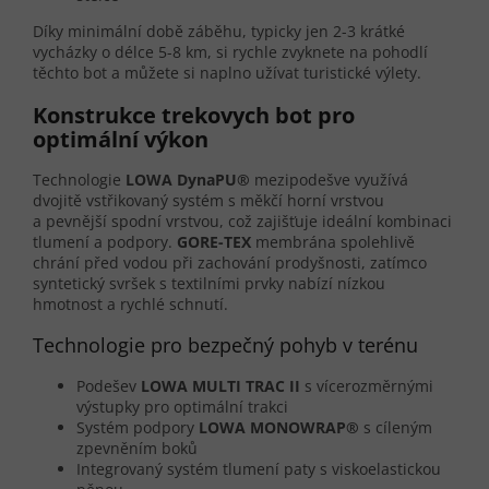
Díky minimální době záběhu, typicky jen 2-3 krátké
vycházky o délce 5-8 km, si rychle zvyknete na pohodlí
těchto bot a můžete si naplno užívat turistické výlety.
Konstrukce trekovych bot pro
optimální výkon
Technologie
LOWA DynaPU®
mezipodešve využívá
dvojitě vstřikovaný systém s měkčí horní vrstvou
a pevnější spodní vrstvou, což zajišťuje ideální kombinaci
tlumení a podpory.
GORE-TEX
membrána spolehlivě
chrání před vodou při zachování prodyšnosti, zatímco
syntetický svršek s textilními prvky nabízí nízkou
hmotnost a rychlé schnutí.
Technologie pro bezpečný pohyb v terénu
Podešev
LOWA MULTI TRAC II
s vícerozměrnými
výstupky pro optimální trakci
Systém podpory
LOWA MONOWRAP®
s cíleným
zpevněním boků
Integrovaný systém tlumení paty s viskoelastickou