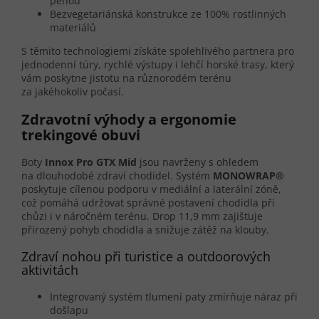
pěnou
Bezvegetariánská konstrukce ze 100% rostlinných
materiálů
S těmito technologiemi získáte spolehlivého partnera pro
jednodenní túry, rychlé výstupy i lehčí horské trasy, který
vám poskytne jistotu na různorodém terénu
za jakéhokoliv počasí.
Zdravotní výhody a ergonomie
trekingové obuvi
Boty
Innox Pro GTX Mid
jsou navrženy s ohledem
na dlouhodobé zdraví chodidel. Systém
MONOWRAP®
poskytuje cílenou podporu v mediální a laterální zóně,
což pomáhá udržovat správné postavení chodidla při
chůzi i v náročném terénu. Drop 11,9 mm zajišťuje
přirozený pohyb chodidla a snižuje zátěž na klouby.
Zdraví nohou při turistice a outdoorových
aktivitách
Integrovaný systém tlumení paty zmírňuje náraz při
došlapu