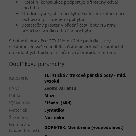
Flexibilní konstrukce podporuje přirozený odval
chodidla
Středně vysoký střih poskytuje ochranu kotníku při
zachování přirozeného pohybu
Dostatečný prostor v přední části boty (15 mm)
předchází vzniku otlaků a puchýřů
S botami Innox Pro GTX Mid můžete podnikat túry
s jistotou, že vaše chodidla zůstanou zdravá a komfortní
i po dlouhých hodinách chůze v různorodém terénu.
Doplňkové parametry
Turistické / trekové pánské boty - mid,
Kategorie
:
vysoké
EAN
:
Zvolte variantu
Pohlaví
:
Muži
Výška boty
:
Střední (Mid)
Materiál
:
Syntetika
Šířka bot
:
Normální
Membrána
GORE-TEX
,
Membrána (voděodolnost)
(voděodolnost)
: