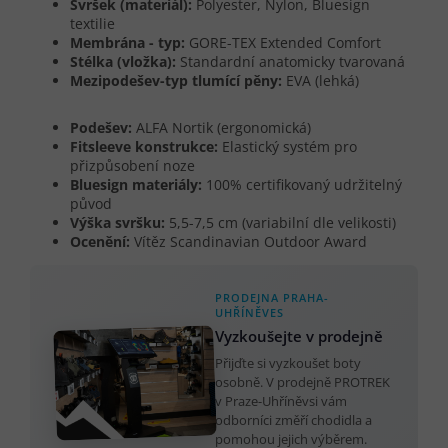
Svršek (materiál):
Polyester, Nylon, Bluesign
textilie
Membrána - typ:
GORE-TEX Extended Comfort
Stélka (vložka):
Standardní anatomicky tvarovaná
Mezipodešev-typ tlumící pěny:
EVA (lehká)
Podešev:
ALFA Nortik (ergonomická)
Fitsleeve konstrukce:
Elastický systém pro
přizpůsobení noze
Bluesign materiály:
100% certifikovaný udržitelný
původ
Výška svršku:
5,5-7,5 cm (variabilní dle velikosti)
Ocenění:
Vítěz Scandinavian Outdoor Award
PRODEJNA PRAHA-
UHŘÍNĚVES
Vyzkoušejte v prodejně
Přijďte si vyzkoušet boty
osobně. V prodejně PROTREK
v Praze-Uhříněvsi vám
odborníci změří chodidla a
pomohou jejich výběrem.