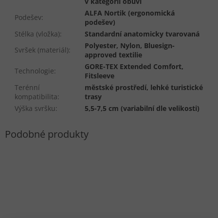
v kategorii obuvi
ALFA Nortik (ergonomická
Podešev
:
podešev)
Stélka (vložka)
:
Standardní anatomicky tvarovaná
Polyester, Nylon, Bluesign-
Svršek (materiál)
:
approved textilie
GORE-TEX Extended Comfort,
Technologie
:
Fitsleeve
Terénní
městské prostředí, lehké turistické
kompatibilita
:
trasy
Výška svršku
:
5,5-7,5 cm (variabilní dle velikosti)