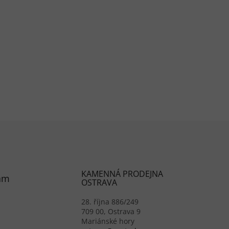
prvky výpisu
KAMENNÁ PRODEJNA
am
OSTRAVA
28. října 886/249
709 00, Ostrava 9
Mariánské hory