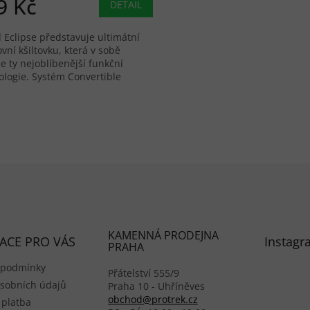
9 Kč
DETAIL
 Eclipse představuje ultimátní
vní kšiltovku, která v sobě
e ty nejoblíbenější funkční
ologie. Systém Convertible
lation™ nabízí spolehlivou
nu...
Ovládací 
KAMENNÁ PRODEJNA
ACE PRO VÁS
Instagr
PRAHA
 podmínky
Přátelství 555/9
sobních údajů
Praha 10 - Uhříněves
obchod@protrek.cz
 platba