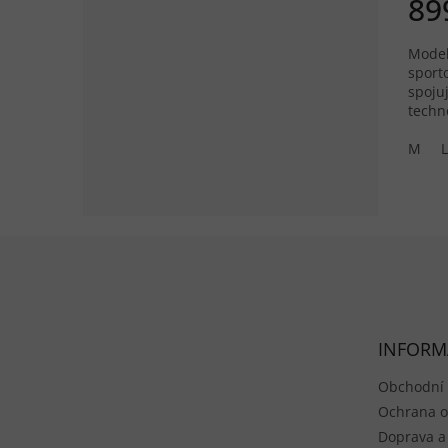
89
Model
sporto
spojuj
techn
Venti
ochra
M
L
Zápatí
INFORM
Obchodní
Ochrana o
Doprava a