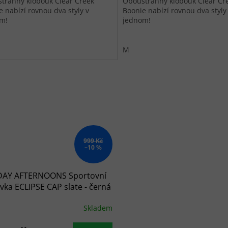
tranný klobouk Clear Creek
Oboustranný klobouk Clear Cr
e nabízí rovnou dva styly v
Boonie nabízí rovnou dva styly
m!
jednom!
M
999 Kč
–10 %
AY AFTERNOONS Sportovní
ovka ECLIPSE CAP slate - černá
Skladem