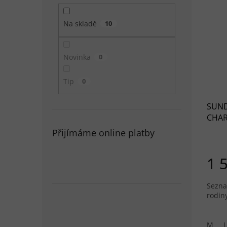
Na skladě
10
Novinka
0
Tip
0
SUND
CHAR
šedý
Přijímáme online platby
1 
Sezna
rodin
M
L