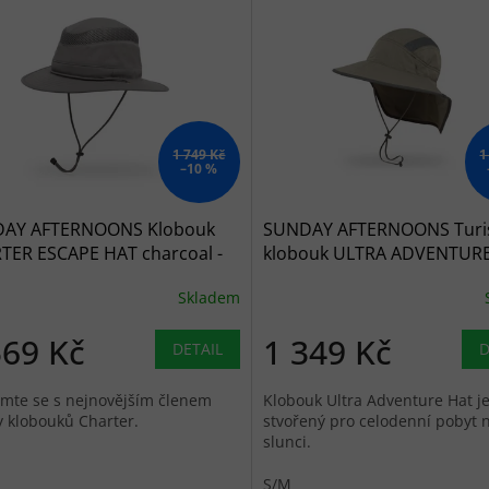
1 749 Kč
1
–10 %
AY AFTERNOONS Klobouk
SUNDAY AFTERNOONS Turis
TER ESCAPE HAT charcoal -
klobouk ULTRA ADVENTUR
sand - pískový
Skladem
569 Kč
1 349 Kč
DETAIL
D
mte se s nejnovějším členem
Klobouk Ultra Adventure Hat j
y klobouků Charter.
stvořený pro celodenní pobyt 
slunci.
S/M