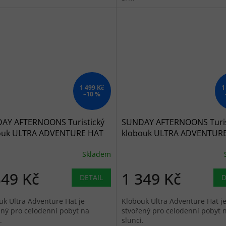
1 499 Kč
1
–10 %
AY AFTERNOONS Turistický
SUNDAY AFTERNOONS Turis
ouk ULTRA ADVENTURE HAT
klobouk ULTRA ADVENTUR
blue - modrý
eucalyptus - zelený
Skladem
349 Kč
1 349 Kč
DETAIL
D
uk Ultra Adventure Hat je
Klobouk Ultra Adventure Hat j
ený pro celodenní pobyt na
stvořený pro celodenní pobyt 
.
slunci.