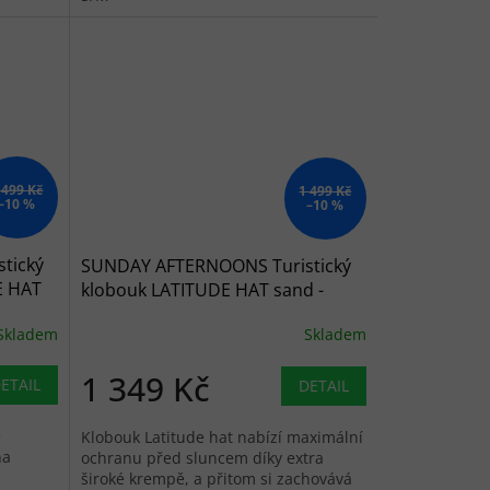
 499 Kč
1 499 Kč
–10 %
–10 %
tický
SUNDAY AFTERNOONS Turistický
E HAT
klobouk LATITUDE HAT sand -
pískový
Skladem
Skladem
1 349 Kč
ETAIL
DETAIL
e
Klobouk Latitude hat nabízí maximální
na
ochranu před sluncem díky extra
široké krempě, a přitom si zachovává