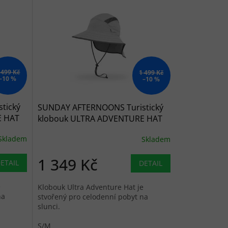
 499 Kč
1 499 Kč
–10 %
–10 %
tický
SUNDAY AFTERNOONS Turistický
E HAT
klobouk ULTRA ADVENTURE HAT
pumice - šedý
Skladem
Skladem
1 349 Kč
ETAIL
DETAIL
e
Klobouk Ultra Adventure Hat je
na
stvořený pro celodenní pobyt na
slunci.
S/M