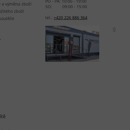
PO - PÁ: 10:00 - 19:00
 a výměna zboží
SO: 09:00 - 15:00
žitého zboží
tel.:
+420 226 886 364
 soutěže
Y
ítě