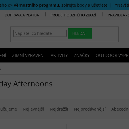
šeho 👉
věrnostního programu
, sbírejte body a ušetřete. | 📍Navšt
DOPRAVA A PLATBA
PRODEJ POUŽITÉHO ZBOŽÍ
PRAVIDLA -
HLEDAT
ENÍ
ZIMNÍ VYBAVENÍ
AKTIVITY
ZNAČKY
OUTDOOR VÝPR
s
day Afternoons
í produktů
ručujeme
Nejlevnější
Nejdražší
Nejprodávanější
Abecedn
 produktů