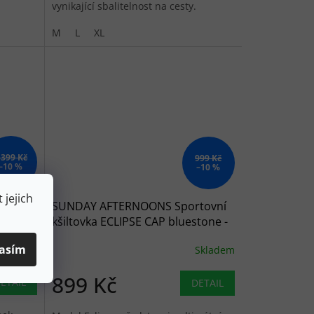
vynikající sbalitelnost na cesty.
M
L
XL
 399 Kč
999 Kč
–10 %
–10 %
 jejich
ský
SUNDAY AFTERNOONS Sportovní
REEK
kšiltovka ECLIPSE CAP bluestone -
 -
modrá
asím
Skladem
Skladem
899 Kč
ETAIL
DETAIL