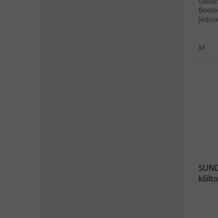
Obous
Booni
jedno
M
SUND
kšilt