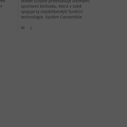
eek
Model Eclipse představuje ultimátní
 v
sportovní kšiltovku, která v sobě
spojuje ty nejoblíbenější funkční
technologie. Systém Convertible
Ventilation™ nabízí spolehlivou
ochranu...
M
L