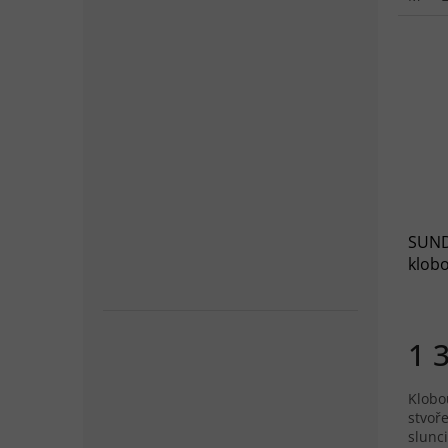
SUND
klob
hazy 
1 
Klobo
stvoř
slunci