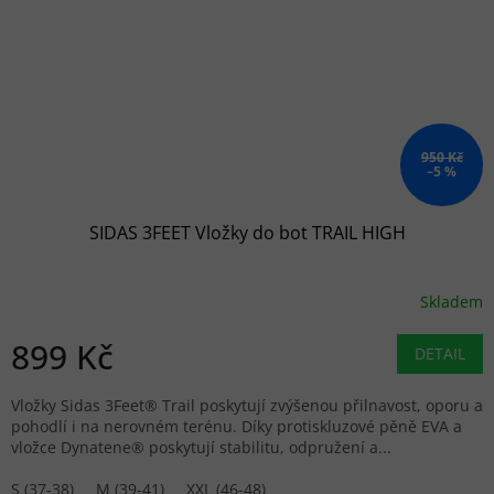
950 Kč
–5 %
SIDAS 3FEET Vložky do bot TRAIL HIGH
Skladem
899 Kč
DETAIL
Vložky Sidas 3Feet® Trail poskytují zvýšenou přilnavost, oporu a
pohodlí i na nerovném terénu. Díky protiskluzové pěně EVA a
vložce Dynatene® poskytují stabilitu, odpružení a...
S (37-38)
M (39-41)
XXL (46-48)