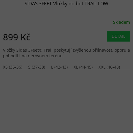
SIDAS 3FEET Vložky do bot TRAIL LOW
Skladem
899 Kč
DETAIL
Vložky Sidas 3Feet® Trail poskytují zvýšenou přilnavost, oporu a
pohodlí i na nerovném terénu.
XS (35-36)
S (37-38)
L (42-43)
XL (44-45)
XXL (46-48)