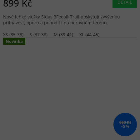
899 Kč
DETAIL
Nové lehké vložky Sidas 3Feet® Trail poskytují zvýšenou
přilnavost, oporu a pohodlí i na nerovném terénu.
XS (35-38)
S (37-38)
M (39-41)
XL (44-45)
Novinka
950 Kč
–5 %