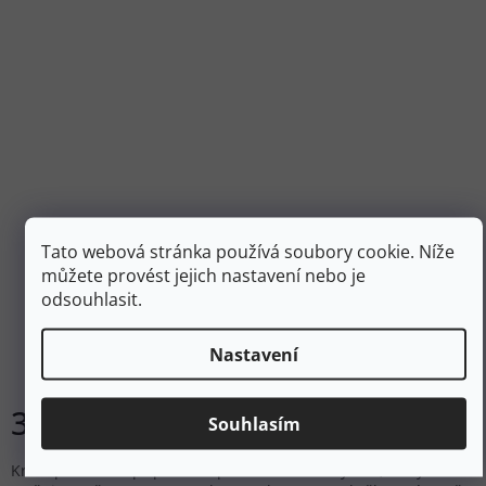
Tato webová stránka používá soubory cookie. Níže
můžete provést jejich nastavení nebo je
SIDAS Krém proti tření ANTI FRICTION CREAM 75 ml
odsouhlasit.
Nastavení
Skladem
395 Kč
Do košíku
Souhlasím
Krém proti tření připraví na pokožce ochranný film, který