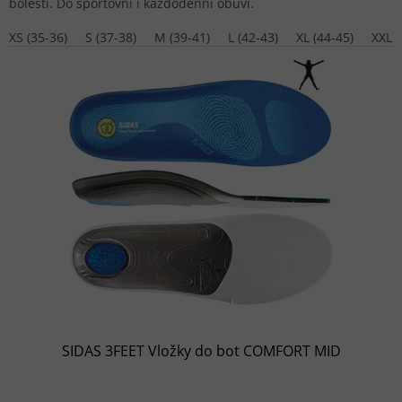
bolesti. Do sportovní i každodenní obuvi.
XS (35-36)
S (37-38)
M (39-41)
L (42-43)
XL (44-45)
XXL (
SIDAS 3FEET Vložky do bot COMFORT MID