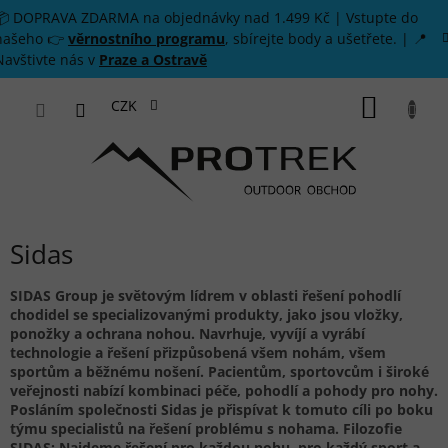
Přejít na obsah
📦 DOPRAVA ZDARMA na objednávky nad 1.499 Kč | Vstupte do
našeho 👉
věrnostního programu
, sbírejte body a ušetřete. | 📍
Navštivte nás v
Praze a Ostravě
NÁKUP
CZK
Sidas
SIDAS Group je světovým lídrem v oblasti řešení pohodlí
chodidel se specializovanými produkty, jako jsou vložky,
ponožky a ochrana nohou.
Navrhuje, vyvíjí a vyrábí
technologie a řešení přizpůsobená všem nohám, všem
sportům a běžnému nošení. Pacientům, sportovcům i široké
veřejnosti nabízí kombinaci péče, pohodlí a pohody pro nohy.
Posláním společnosti Sidas je přispívat k tomuto cíli po boku
týmu specialistů na řešení problému s nohama. Filozofie
SIDAS:
Najdeme řešení pro každou nohu, pro každý sport a