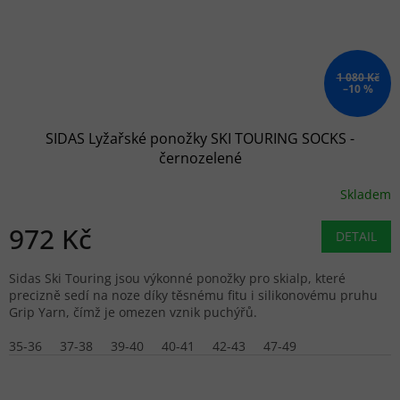
1 080 Kč
–10 %
SIDAS Lyžařské ponožky SKI TOURING SOCKS -
černozelené
Skladem
972 Kč
DETAIL
Sidas Ski Touring jsou výkonné ponožky pro skialp, které
precizně sedí na noze díky těsnému fitu i silikonovému pruhu
Grip Yarn, čímž je omezen vznik puchýřů.
35-36
37-38
39-40
40-41
42-43
47-49