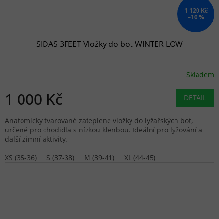
1 120 Kč
–10 %
SIDAS 3FEET Vložky do bot WINTER LOW
Skladem
1 000 Kč
DETAIL
Anatomicky tvarované zateplené vložky do lyžařských bot,
určené pro chodidla s nízkou klenbou. Ideální pro lyžování a
další zimní aktivity.
XS (35-36)
S (37-38)
M (39-41)
XL (44-45)