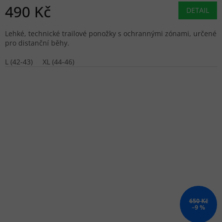
490 Kč
DETAIL
Lehké, technické trailové ponožky s ochrannými zónami, určené
pro distanční běhy.
L (42-43)
XL (44-46)
650 Kč
–9 %