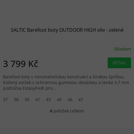
SALTIC Barefoot boty OUTDOOR HIGH oliv - zelené
Skladem
3 799 Kč
DETAIL
Barefoot boty s minimalistickou konstrukcí a širokou špičkou.
Kožený svršek s ochrannou gumovou obsázkou a tenká 3,7 mm
podrážva ExtasyFix® pro...
37
38
39
41
43
45
46
47
6
položek celkem
Ovládací prvky výpisu
Zápatí