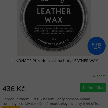
549 Kč
–20 %
LUNDHAGS Přírodní vosk na boty LEATHER WAX
Skladem
436 Kč
Do košíku
Přírodní a změkčující tuk na kůži, který pomáhá botám
Lundhags odolávat vodě, stárnout s elegancí a vydržet déle.