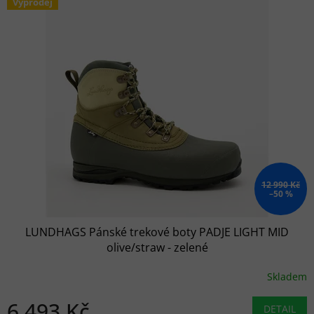
Výprodej
12 990 Kč
–50 %
LUNDHAGS Pánské trekové boty PADJE LIGHT MID
olive/straw - zelené
Skladem
6 493 Kč
DETAIL