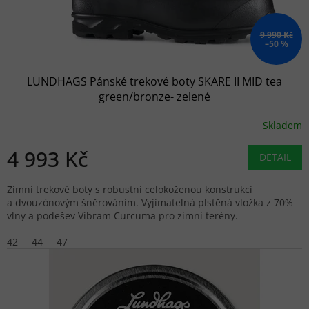
9 990 Kč
–50 %
LUNDHAGS Pánské trekové boty SKARE II MID tea
green/bronze- zelené
Skladem
4 993 Kč
DETAIL
Zimní trekové boty s robustní celokoženou konstrukcí
a dvouzónovým šněrováním. Vyjímatelná plstěná vložka z 70%
vlny a podešev Vibram Curcuma pro zimní terény.
42
44
47