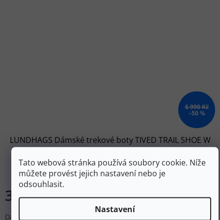
6 990 Kč
–50 %
LUNDHAGS Dámské trekové boty TIVED TRAIL SHOE W
sand - béžové
Tato webová stránka používá soubory cookie. Níže
Skladem
můžete provést jejich nastavení nebo je
odsouhlasit.
3 493 Kč
DETAIL
Nastavení
Dámské trekové boty s kvalitním semišovým svrškem