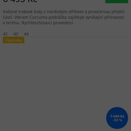
Kožené trekové boty s nordickým střihem a prostornou přední
částí. Vibram Curcuma podrážka zajišťuje vynikající přilnavost
v terénu. Rychleschnoucí provedení.
42
43
44
Výprodej
7 490 Kč
–50 %