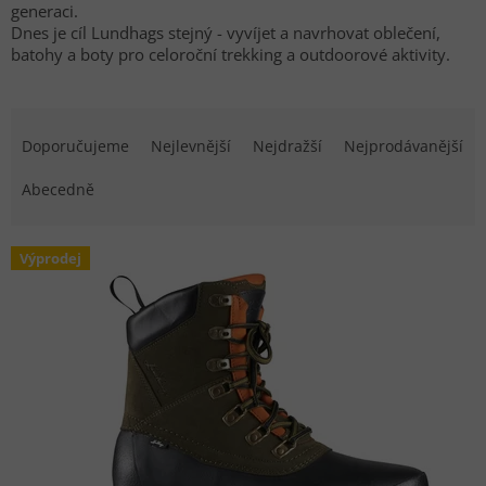
generaci.
Dnes je cíl Lundhags stejný - vyvíjet a navrhovat oblečení,
batohy a boty pro celoroční trekking a outdoorové aktivity.
Řazení produktů
Doporučujeme
Nejlevnější
Nejdražší
Nejprodávanější
Abecedně
Výpis produktů
Výprodej