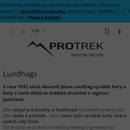
Přejít na obsah
📦 DOPRAVA ZDARMA na objednávky nad 1.499 Kč | Vstupte do
našeho 👉
věrnostního programu
, sbírejte body a ušetřete. | 📍
Navštivte nás v
Praze a Ostravě
NÁKUP
CZK
Lundhags
V roce 1932 začal obuvník Jonas Lundhag vyrábět boty a
boty v malé dílně ve švédské divočině v regionu
Jämtland.
Jeho
smysl pro kvalitu a funkčnost
byl stejně výrazný jako
jeho
láska k přírodě
– jeho c
ílem bylo vyrábět boty, které
vydrží celý život
.
Od té doby se znalosti a tradice předávají z generace na