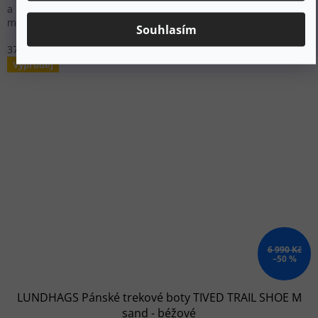
a Lundhags Trail podrážkou. Prodyšná konstrukce bez
membrány s ochranou špičky a paty pro lehkou až střední...
Souhlasím
37
38
41
Výprodej
6 990 Kč
–50 %
LUNDHAGS Pánské trekové boty TIVED TRAIL SHOE M
sand - béžové