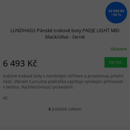
12 990 Kč
–50 %
LUNDHAGS Pánské trekové boty PADJE LIGHT MID
black/olive - černé
Skladem
6 493 Kč
DETAIL
Kožené trekové boty s nordickým střihem a prostornou přední
částí. Vibram Curcuma podrážka zajišťuje vynikající přilnavost
v terénu. Rychleschnoucí provedení.
45
8
položek celkem
Ovládací prvky výpisu
Zápatí