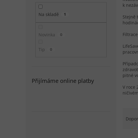
k nezáv
Na skladě
1
Stejně 
hodinác
Filtrac
Novinka
0
LifeSav
Tip
0
pracovn
Případo
zdravot
pitné v
Přijímáme online platby
V roce 
ničivém
Řazen
Dopo
Výpis