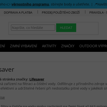
šeho 👉
věrnostního programu
, sbírejte body a ušetřete. | 📍Navšt
DOPRAVA A PLATBA
PRODEJ POUŽITÉHO ZBOŽÍ
PRAVIDLA -
HLEDAT
ENÍ
ZIMNÍ VYBAVENÍ
AKTIVITY
ZNAČKY
OUTDOOR VÝPR
saver
 stránka značky:
Lifesaver
á zařízení na filtraci a čištění vody. Odfiltruje z přírodního zdroje
 efektivní a udržitelné řešení při nedostatku pitné vody v jakékoli si
ise
í filtry a čističe na vodu mohu zachránit na Zemi život až 663 milio