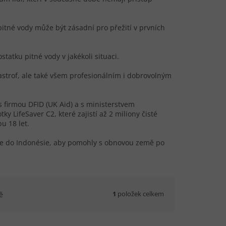
pitné vody může být zásadní pro přežití v prvních
statku pitné vody v jakékoli situaci.
astrof, ale také všem profesionálním i dobrovolným
s firmou DFID (UK Aid) a s ministerstvem
ky LifeSaver C2, které zajistí až 2 miliony čisté
u 18 let.
Cube do Indonésie, aby pomohly s obnovou země po
1
položek celkem
ě