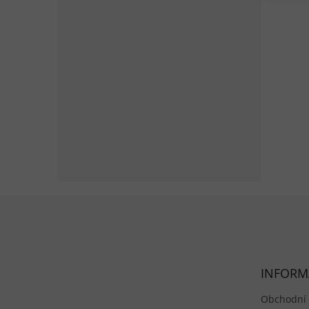
rybník
Zápatí
INFORM
Obchodní