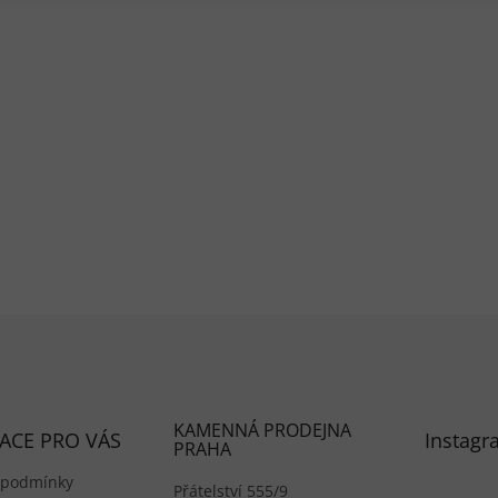
y, jezera a další.
Ovládací 
KAMENNÁ PRODEJNA
ACE PRO VÁS
Instagr
PRAHA
 podmínky
Přátelství 555/9