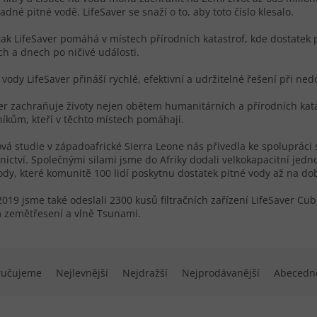
adné pitné vodě. LifeSaver se snaží o to, aby toto číslo klesalo.
tak LifeSaver pomáhá v místech přírodních katastrof, kde dostatek 
h a dnech po ničivé události.
e vody LifeSaver přináší rychlé, efektivní a udržitelné řešení při nedo
er zachraňuje životy nejen obětem humanitárních a přírodních kat
íkům, kteří v těchto místech pomáhají.
vá studie v západoafrické Sierra Leone nás přivedla ke spolupráci 
nictví. Společnými silami jsme do Afriky dodali velkokapacitní jednot
ody, které komunitě 100 lidí poskytnu dostatek pitné vody až na dob
2019 jsme také odeslali 2300 kusů filtračních zařízení LifeSaver 
 zemětřesení a vlně Tsunami.
í produktů
ručujeme
Nejlevnější
Nejdražší
Nejprodávanější
Abecedn
 produktů