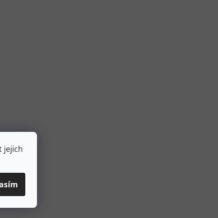
 jejich
asím