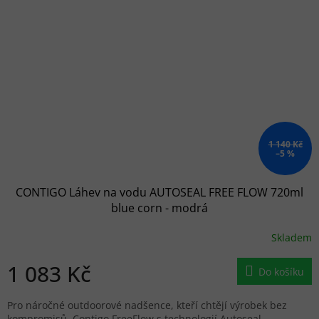
1 140 Kč
–5 %
CONTIGO Láhev na vodu AUTOSEAL FREE FLOW 720ml
blue corn - modrá
Skladem
1 083 Kč
Do košíku
Pro náročné outdoorové nadšence, kteří chtějí výrobek bez
kompromisů. Contigo FreeFlow s technologií Autoseal