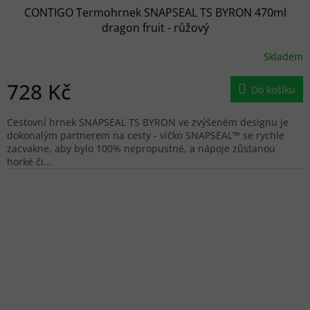
CONTIGO Termohrnek SNAPSEAL TS BYRON 470ml
dragon fruit - růžový
Skladem
728 Kč
Do košíku
Cestovní hrnek SNAPSEAL TS BYRON ve zvýšeném designu je
dokonalým partnerem na cesty - víčko SNAPSEAL™ se rychle
zacvakne, aby bylo 100% nepropustné, a nápoje zůstanou
horké či...