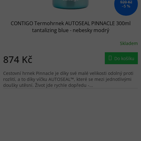
920 Kč
–5 %
CONTIGO Termohrnek AUTOSEAL PINNACLE 300ml
tantalizing blue - nebesky modrý
Skladem
874 Kč
Do košíku
Cestovní hrnek Pinnacle je díky své malé velikosti odolný proti
rozlití, a to díky víčku AUTOSEAL™, které se mezi jednotlivými
doušky utěsní. Život jde rychle dopředu -...