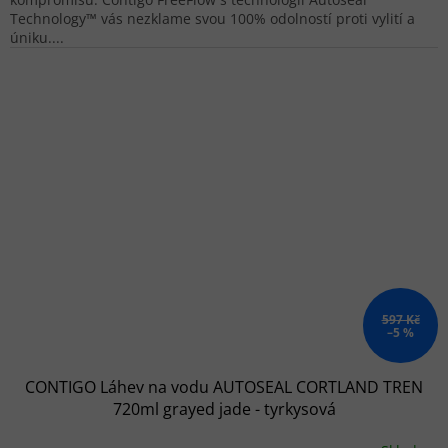
Technology™ vás nezklame svou 100% odolností proti vylití a
úniku....
597 Kč
–5 %
CONTIGO Láhev na vodu AUTOSEAL CORTLAND TREN
720ml grayed jade - tyrkysová