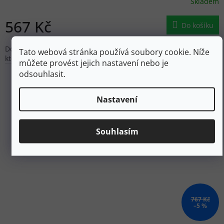
Skladem
567 Kč
Do košíku
Dokonalý hydratační společník Cortland má všechny funkce,
Tato webová stránka používá soubory cookie. Níže
které jste si u láhve na vodu oblíbili - a ještě víc.
můžete provést jejich nastavení nebo je
odsouhlasit.
Nastavení
Souhlasím
767 Kč
–5 %