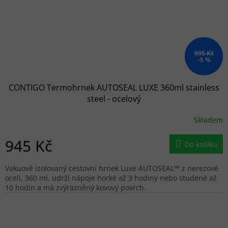
995 Kč
–5 %
CONTIGO Termohrnek AUTOSEAL LUXE 360ml stainless
steel - ocelový
Skladem
945 Kč
Do košíku
Vakuově izolovaný cestovní hrnek Luxe AUTOSEAL™ z nerezové
oceli, 360 ml, udrží nápoje horké až 3 hodiny nebo studené až
10 hodin a má zvýrazněný kovový povrch.