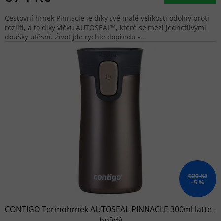
Cestovní hrnek Pinnacle je díky své malé velikosti odolný proti
rozlití, a to díky víčku AUTOSEAL™, které se mezi jednotlivými
doušky utěsní. Život jde rychle dopředu -...
920 Kč
–5 %
CONTIGO Termohrnek AUTOSEAL PINNACLE 300ml latte -
hnědý