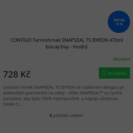
767 Kč
–5 %
CONTIGO Termohrnek SNAPSEAL TS BYRON 470ml
biscay bay - modrý
Skladem
728 Kč
Do košíku
Cestovní hrnek SNAPSEAL TS BYRON ve zvýšeném designu je
dokonalým partnerem na cesty - víčko SNAPSEAL™ se rychle
zacvakne, aby bylo 100% nepropustné, a nápoje zůstanou
horké či...
8
položek celkem
Ovládací prvky výpisu