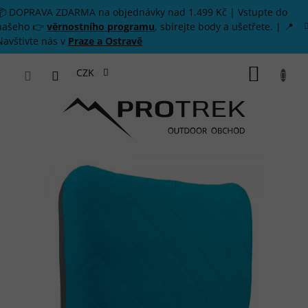
Přejít na obsah
📦 DOPRAVA ZDARMA na objednávky nad 1.499 Kč | Vstupte do
našeho 👉
věrnostního programu
, sbírejte body a ušetřete. | 📍
Navštivte nás v
Praze a Ostravě
NÁKUP
CZK