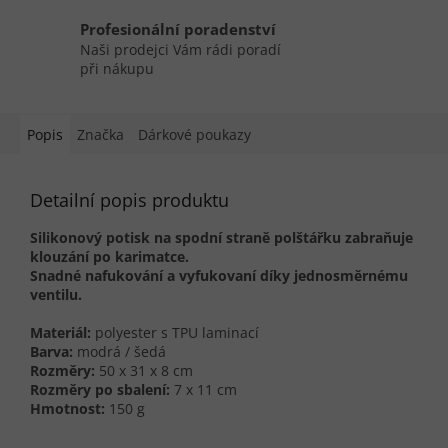
Profesionální poradenství
Naši prodejci Vám rádi poradí
při nákupu
Popis
Značka
Dárkové poukazy
Detailní popis produktu
Silikonový potisk na spodní straně polštářku zabraňuje
klouzání po karimatce.
Snadné nafukování a vyfukovaní díky jednosměrnému
ventilu.
Materiál:
polyester s TPU laminací
Barva:
modrá / šedá
Rozměry:
50 x 31 x 8 cm
Rozměry po sbalení:
7 x 11 cm
Hmotnost:
150 g