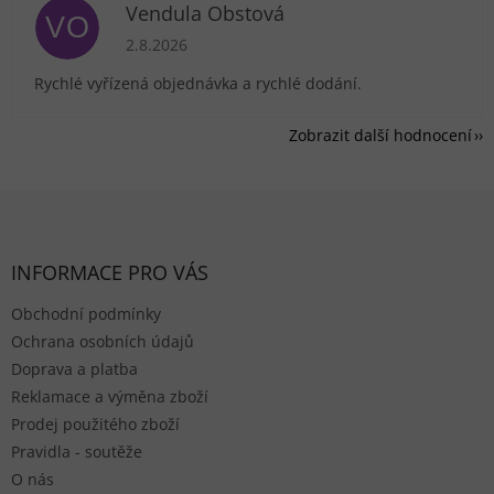
Vendula Obstová
VO
Hodnocení obchodu je 5 z 5 hvězdiček.
2.8.2026
Rychlé vyřízená objednávka a rychlé dodání.
Zobrazit další hodnocení
Zápatí
INFORMACE PRO VÁS
Obchodní podmínky
Ochrana osobních údajů
Doprava a platba
Reklamace a výměna zboží
Prodej použitého zboží
Pravidla - soutěže
O nás