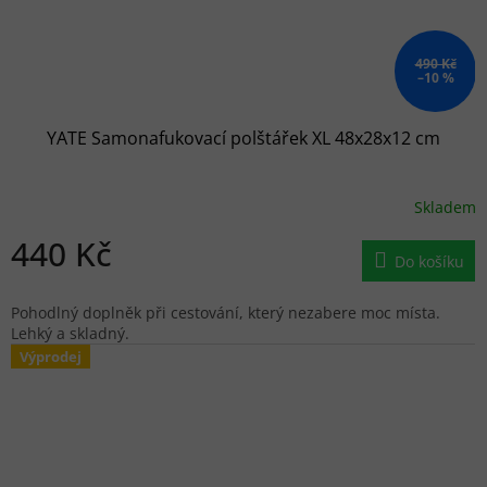
490 Kč
–10 %
YATE Samonafukovací polštářek XL 48x28x12 cm
Skladem
440 Kč
Do košíku
Pohodlný doplněk při cestování, který nezabere moc místa.
Lehký a skladný.
Výprodej