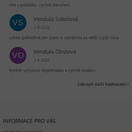
Vše v pořádku, rychlé doručení.
Vendula Sokolová
VS
Hodnocení obchodu je 5 z 5 hvězdiček.
2.8.2026
Lehké pohodlné jen jsem si vyměnila za větší o půl čísla
Vendula Obstová
VO
Hodnocení obchodu je 5 z 5 hvězdiček.
2.8.2026
Rychlé vyřízená objednávka a rychlé dodání.
Zobrazit další hodnocení
Zápatí
INFORMACE PRO VÁS
Obchodní podmínky