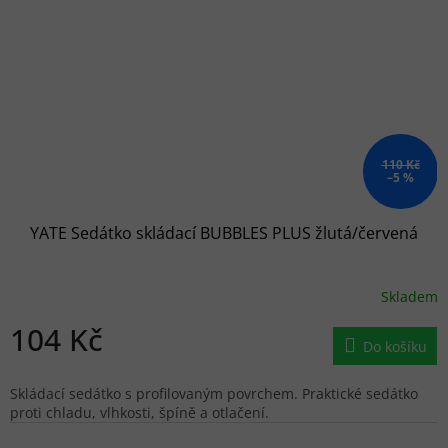
110 Kč
–5 %
YATE Sedátko skládací BUBBLES PLUS žlutá/červená
Skladem
104 Kč
Do košíku
Skládací sedátko s profilovaným povrchem. Praktické sedátko
proti chladu, vlhkosti, špíně a otlačení.