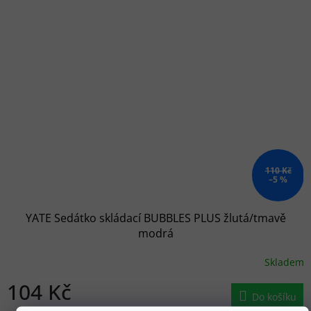
110 Kč
–5 %
YATE Sedátko skládací BUBBLES PLUS žlutá/tmavě
modrá
Skladem
104 Kč
Do košíku