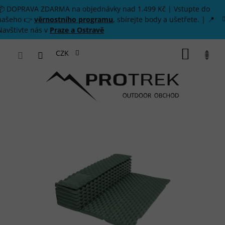
Přejít na obsah
📦 DOPRAVA ZDARMA na objednávky nad 1.499 Kč | Vstupte do
našeho 👉
věrnostního programu
, sbírejte body a ušetřete. | 📍
Navštivte nás v
Praze a Ostravě
NÁKUP
CZK