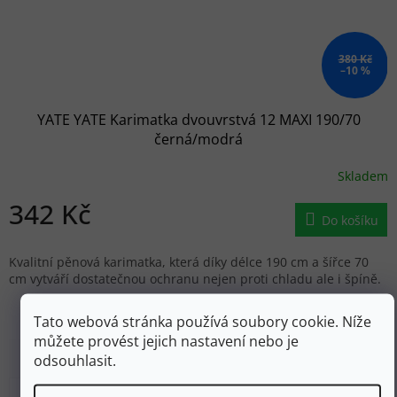
380 Kč
–10 %
YATE YATE Karimatka dvouvrstvá 12 MAXI 190/70
černá/modrá
Skladem
342 Kč
Do košíku
Kvalitní pěnová karimatka, která díky délce 190 cm a šířce 70
cm vytváří dostatečnou ochranu nejen proti chladu ale i špíně.
Tato webová stránka používá soubory cookie. Níže
můžete provést jejich nastavení nebo je
odsouhlasit.