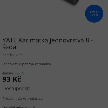
129 Kč
–27 %
YATE Karimatka jednovrstvá 8 -
šedá
Značka:
Yate
Jednovrstvá pěnová karimatka.
129 Kč
–27 %
93 Kč
Měrná cena:
Položka byla vyprodána…
Detailní informace