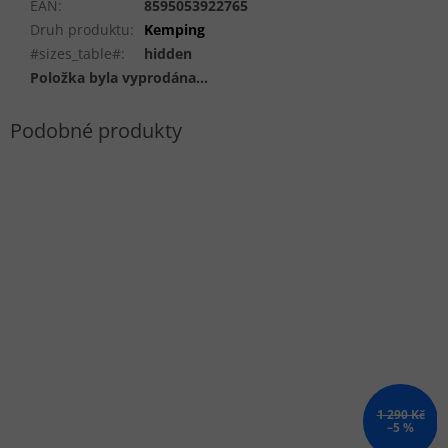
EAN
:
8595053922765
Druh produktu
:
Kemping
#sizes_table#
:
hidden
Položka byla vyprodána…
1 290 Kč
–5 %