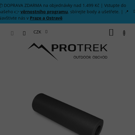
Přejít na obsah
📦 DOPRAVA ZDARMA na objednávky nad 1.499 Kč | Vstupte do
našeho 👉
věrnostního programu
, sbírejte body a ušetřete. | 📍
Navštivte nás v
Praze a Ostravě
NÁKUP
CZK