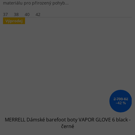
materiálu pro přirozený pohyb...
37
38
40
42
Výprodej
2 799 Kč
–42 %
MERRELL Dámské barefoot boty VAPOR GLOVE 6 black -
černé