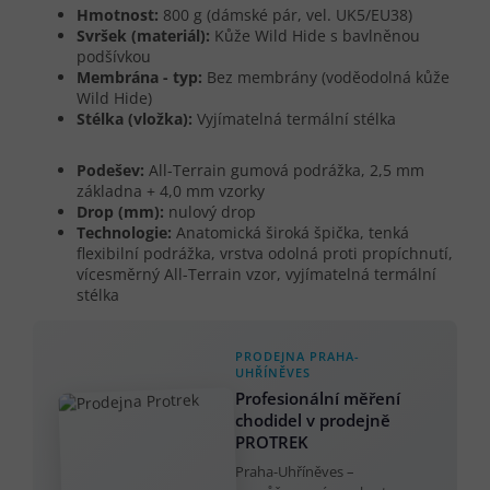
Hmotnost:
800 g (dámské pár, vel. UK5/EU38)
Svršek (materiál):
Kůže Wild Hide s bavlněnou
podšívkou
Membrána - typ:
Bez membrány (voděodolná kůže
Wild Hide)
Stélka (vložka):
Vyjímatelná termální stélka
Podešev:
All-Terrain gumová podrážka, 2,5 mm
základna + 4,0 mm vzorky
Drop (mm):
nulový drop
Technologie:
Anatomická široká špička, tenká
flexibilní podrážka, vrstva odolná proti propíchnutí,
vícesměrný All-Terrain vzor, vyjímatelná termální
stélka
PRODEJNA PRAHA-
UHŘÍNĚVES
Profesionální měření
chodidel v prodejně
PROTREK
Praha-Uhříněves –