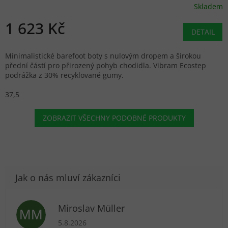
Skladem
1 623 Kč
DETAIL
Minimalistické barefoot boty s nulovým dropem a širokou
přední částí pro přirozený pohyb chodidla. Vibram Ecostep
podrážka z 30% recyklované gumy.
37,5
ZOBRAZIT VŠECHNY PODOBNÉ PRODUKTY
Miroslav Müller
MM
Hodnocení obchodu je 5 z 5 hvězdiček.
5.8.2026