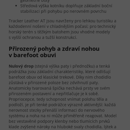
geometrie boty
Středová výška kotníku doplňuje základní boční
stabilizaci při pohybu po nerovném povrchu
Tracker Leather AT jsou navrženy pro lehkou turistiku a
každodenní nošení v chladnějším počasí; pro technický
horský terén s těžkým batohem jsou vhodné modely
s vyšší ochranou a tužší konstrukcí.
Přirozený pohyb a zdraví nohou
v barefoot obuvi
Nulový drop
(stejná výška paty i přednožku) a tenká
podrážka jsou základní charakteristiky, které odlišují
barefoot obuv od klasické trekové. Díky nim chodidlo
zůstává v přirozené poloze bez zdvihnutí paty.
Anatomicky tvarovaná špička nechává prsty ve svém
přirozeném postavení a nepřitlačuje je k sobě.
Propriocepce, tedy schopnost vnímat polohu těla a
podloží, je při tenké podrážce výrazně aktivnější: každá
nerovnost stezky přenáší informaci do nervového
systému a noha na ni může přiměřeně reagovat. Model
bez vestavěné podpory klenby nebo tlumících prvků
klade zvýšené nároky na hluboké svaly chodidla, lýtek a