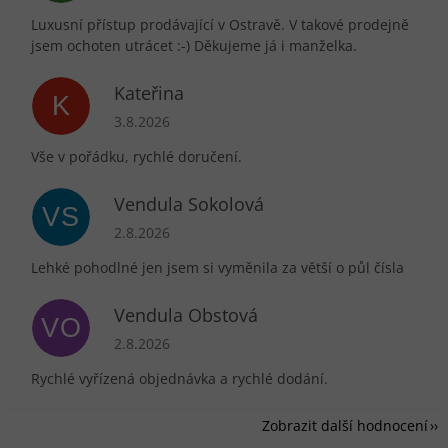
Luxusní přístup prodávající v Ostravě. V takové prodejně
jsem ochoten utrácet :-) Děkujeme já i manželka.
Kateřina
K
Hodnocení obchodu je 5 z 5 hvězdiček.
3.8.2026
Vše v pořádku, rychlé doručení.
Vendula Sokolová
VS
Hodnocení obchodu je 5 z 5 hvězdiček.
2.8.2026
Lehké pohodlné jen jsem si vyměnila za větší o půl čísla
Vendula Obstová
VO
Hodnocení obchodu je 5 z 5 hvězdiček.
2.8.2026
Rychlé vyřízená objednávka a rychlé dodání.
Zobrazit další hodnocení