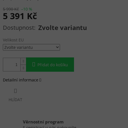
5 990 Kč
–10 %
5 391 Kč
Měrná cena:
Zvolte variantu
Velikost EU
Přidat do košíku
Detailní informace
HLÍDAT
Věrnostní program
S registrací u nás nakoupíte