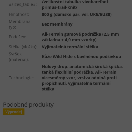
/velikostni-tabulka-vivobarefoot-
#sizes_table#
:
primus-trail-knit/
Hmotnost
:
800 g (dámské pár, vel. UK5/EU38)
Membrána -
Bez membrány
typ
:
All-Terrain gumová podrážka (2,5 mm
Podešev
:
základna + 4,0 mm vzorky)
Stélka (vložka)
:
Vyjímatelná termální stélka
Svršek
Kůže Wild Hide s bavlněnou podšívkou
(materiál)
:
Nulový drop, anatomická široká špička,
tenká flexibilní podrážka, All-Terrain
Technologie
:
vícesměrný vzor, vrstva odolná proti
propíchnutí, vyjímatelná termální
stélka
Výprodej