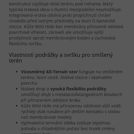
konstrukce zajišťuje otisk terénu pod nohama, který
typická treková obuv s tlumící mezipodešví neumožňuje.
Integrovaná vrstva odolná proti propíchnutí chrání
chodidlo před ostrými předměty na lesní či kamenité
stezce. Kůže Wild Hide bez membrány přirozeně odolává
povrchové vlhkosti, zároveň ale umožňuje vyšší
prodyšnost oproti membránovým botám a zachovává
flexibilitu svršku.
Vlastnosti podrážky a svršku pro smíšený
terén
Vícesměrný All-Terrain vzor
funguje na smíšeném
terénu: lesní cestě, blátivé stezce i skalnatém
povrchu
Nulový drop a
vysoká flexibilita podrážky
umožňují ohyb v metatarzofalangeálních kloubech
při přirozeném odvíjení kroku
Kůže Wild Hide má přirozenou odolnost vůči vodě,
rychleji však nasákne při delším kontaktu s vodou
než membránové modely
Vyjímatelná termální stélka zvyšuje tepelnou
pohodu v chladnějším počasí bez trvalé změny