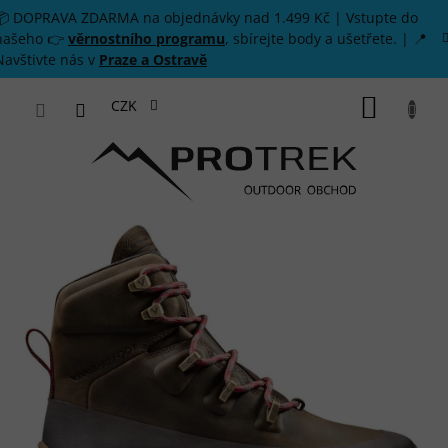
Přejít na obsah
📦 DOPRAVA ZDARMA na objednávky nad 1.499 Kč | Vstupte do
našeho 👉
věrnostního programu
, sbírejte body a ušetřete. | 📍
Navštivte nás v
Praze a Ostravě
NÁKUP
CZK