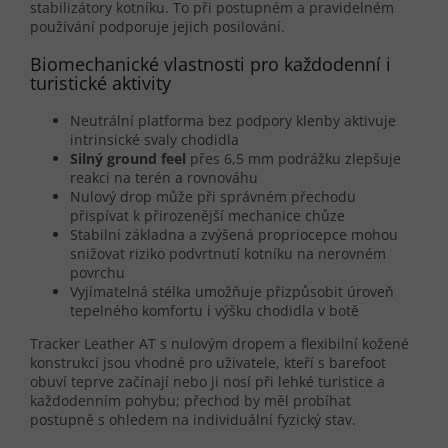
stabilizátory kotníku. To při postupném a pravidelném
používání podporuje jejich posilování.
Biomechanické vlastnosti pro každodenní i
turistické aktivity
Neutrální platforma bez podpory klenby aktivuje
intrinsické svaly chodidla
Silný ground feel
přes 6,5 mm podrážku zlepšuje
reakci na terén a rovnováhu
Nulový drop může při správném přechodu
přispívat k přirozenější mechanice chůze
Stabilní základna a zvýšená propriocepce mohou
snižovat riziko podvrtnutí kotníku na nerovném
povrchu
Vyjímatelná stélka umožňuje přizpůsobit úroveň
tepelného komfortu i výšku chodidla v botě
Tracker Leather AT s nulovým dropem a flexibilní kožené
konstrukcí jsou vhodné pro uživatele, kteří s barefoot
obuví teprve začínají nebo ji nosí při lehké turistice a
každodenním pohybu; přechod by měl probíhat
postupně s ohledem na individuální fyzický stav.