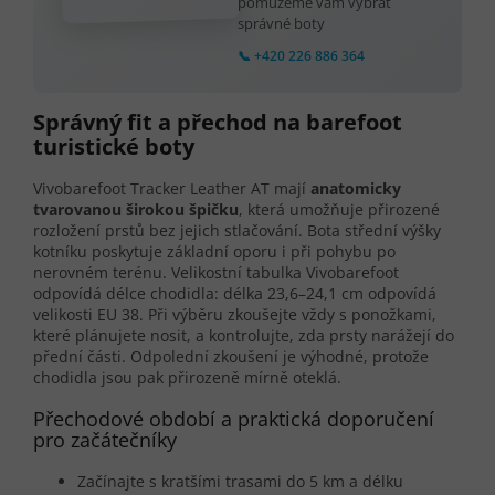
pomůžeme vám vybrat
správné boty
📞 +420 226 886 364
Správný fit a přechod na barefoot
turistické boty
Vivobarefoot Tracker Leather AT mají
anatomicky
tvarovanou širokou špičku
, která umožňuje přirozené
rozložení prstů bez jejich stlačování. Bota střední výšky
kotníku poskytuje základní oporu i při pohybu po
nerovném terénu. Velikostní tabulka Vivobarefoot
odpovídá délce chodidla: délka 23,6–24,1 cm odpovídá
velikosti EU 38. Při výběru zkoušejte vždy s ponožkami,
které plánujete nosit, a kontrolujte, zda prsty narážejí do
přední části. Odpolední zkoušení je výhodné, protože
chodidla jsou pak přirozeně mírně oteklá.
Přechodové období a praktická doporučení
pro začátečníky
Začínajte s kratšími trasami do 5 km a délku