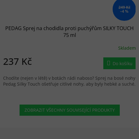
249 Kč
–4 %
PEDAG Sprej na chodidla proti puchýřům SILKY TOUCH
75 ml
Skladem
237 Kč
Do košíku
Chodíte (nejen v létě) v botách rádi naboso? Sprej na bosé nohy
Pedag Silky Touch ošetřuje citlivé nohy, aby byly hebké a suché.
ZOBRAZIT VŠECHNY SOUVISEJÍCÍ PRODUKTY
Zápatí