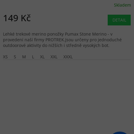
Skladem
149 Kč
DETAIL
Lehké trekové merino ponožky Pumax Stone Merino - v
provedení naší firmy PROTREK.Jsou určeny pro jednoduché
outdoorové aktivity do nižších i středně vysokých bot.
XS
S
M
L
XL
XXL
XXXL