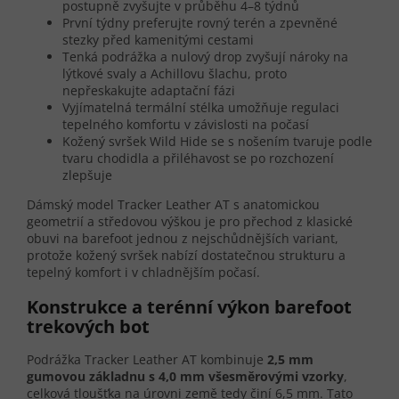
postupně zvyšujte v průběhu 4–8 týdnů
První týdny preferujte rovný terén a zpevněné
stezky před kamenitými cestami
Tenká podrážka a nulový drop zvyšují nároky na
lýtkové svaly a Achillovu šlachu, proto
nepřeskakujte adaptační fázi
Vyjímatelná termální stélka umožňuje regulaci
tepelného komfortu v závislosti na počasí
Kožený svršek Wild Hide se s nošením tvaruje podle
tvaru chodidla a přiléhavost se po rozchození
zlepšuje
Dámský model Tracker Leather AT s anatomickou
geometrií a středovou výškou je pro přechod z klasické
obuvi na barefoot jednou z nejschůdnějších variant,
protože kožený svršek nabízí dostatečnou strukturu a
tepelný komfort i v chladnějším počasí.
Konstrukce a terénní výkon barefoot
trekových bot
Podrážka Tracker Leather AT kombinuje
2,5 mm
gumovou základnu s 4,0 mm všesměrovými vzorky
,
celková tloušťka na úrovni země tedy činí 6,5 mm. Tato