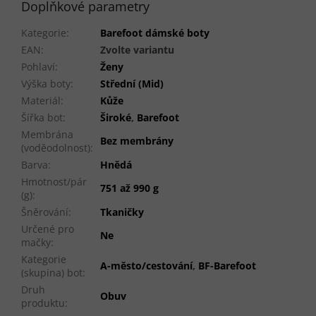
Doplňkové parametry
Kategorie
:
Barefoot dámské boty
EAN
:
Zvolte variantu
Pohlaví
:
Ženy
Výška boty
:
Střední (Mid)
Materiál
:
Kůže
Šířka bot
:
Široké
,
Barefoot
Membrána
Bez membrány
(voděodolnost)
:
Barva
:
Hnědá
Hmotnost/pár
751 až 990 g
(g)
:
Šněrování
:
Tkaničky
Určené pro
Ne
mačky
:
Kategorie
A-město/cestování
,
BF-Barefoot
(skupina) bot
:
Druh
Obuv
produktu
: