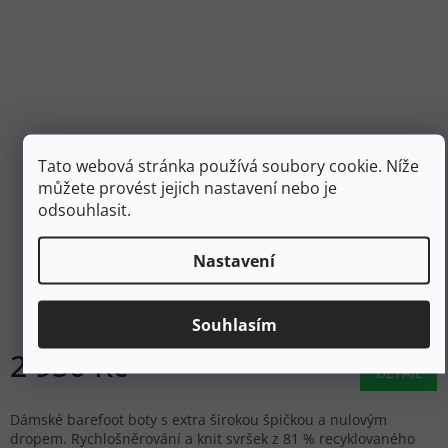
Tato webová stránka používá soubory cookie. Níže
můžete provést jejich nastavení nebo je
4 390 Kč
–32 %
odsouhlasit.
VIVOBAREFOOT Dámské barefoot boty PRIMUS TRAIL
Nastavení
KNIT FG L clay - růžové
Skladem
Souhlasím
2 950 Kč
DETAIL
Dámské barefoot boty s extra širokou špičkou a nulovým
dropem. Rychlošněrování a knit svršek z 81 % recyklovaného