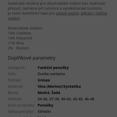
materiálů vhodná pro dlouhodobé nošení bez možnosti
přezutí, zejména při turistice a vysokohorské turistice.
Je velmi komfortní také pro
sálové sporty, běhání i běžné
nošení
.
Materiálové složení:
73% CoolMax
14% Polyamid
11% Vlna
2% Elastan
Doplňkové parametry
Kategorie
:
Funkční ponožky
EAN
:
Zvolte variantu
Pohlaví
:
Unisex
Materiál
:
Vlna (Merino)/Syntetika
Barva
:
Modrá
,
Šedá
Velikost
:
34-36, 37-39, 40-42, 43-45, 46-48
Druh produktu
:
Ponožky
Výška ponožky
:
Střední