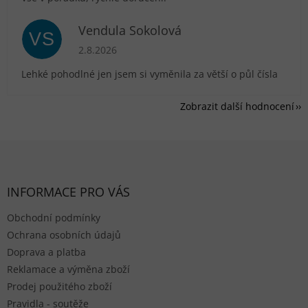
Vendula Sokolová
VS
Hodnocení obchodu je 5 z 5 hvězdiček.
2.8.2026
Lehké pohodlné jen jsem si vyměnila za větší o půl čísla
Zobrazit další hodnocení
Zápatí
INFORMACE PRO VÁS
Obchodní podmínky
Ochrana osobních údajů
Doprava a platba
Reklamace a výměna zboží
Prodej použitého zboží
Pravidla - soutěže