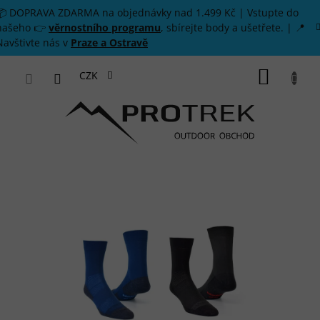
Přejít na obsah
📦 DOPRAVA ZDARMA na objednávky nad 1.499 Kč | Vstupte do
našeho 👉
věrnostního programu
, sbírejte body a ušetřete. | 📍
Navštivte nás v
Praze a Ostravě
NÁKUP
CZK