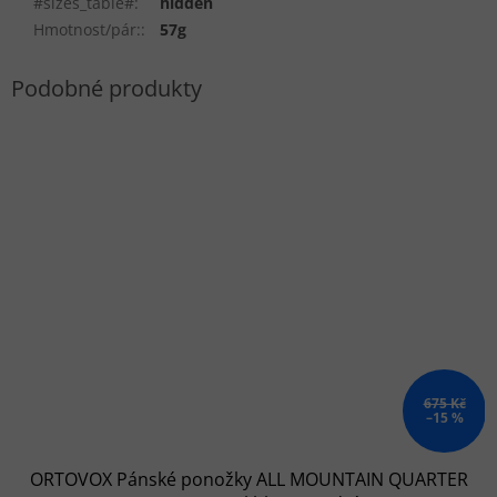
#sizes_table#
:
hidden
Hmotnost/pár:
:
57g
675 Kč
–15 %
ORTOVOX Pánské ponožky ALL MOUNTAIN QUARTER