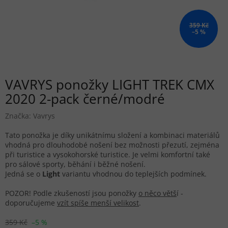
359 Kč
–5 %
VAVRYS ponožky LIGHT TREK CMX
2020 2-pack černé/modré
Značka:
Vavrys
Tato ponožka je díky unikátnímu složení a kombinaci materiálů
vhodná pro dlouhodobé nošení bez možnosti přezutí, zejména
při turistice a vysokohorské turistice. Je velmi komfortní také
pro sálové sporty, běhání i běžné nošení.
Jedná se o
Light
variantu vhodnou do teplejších podmínek.
POZOR! Podle zkušeností jsou ponožky
o něco větš
í
-
doporučujeme
vzít spíše menší velikost
.
359 Kč
–5 %