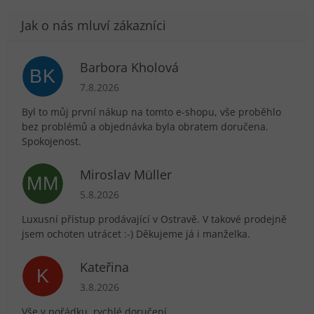
Barbora Kholová
BK
Hodnocení obchodu je 5 z 5 hvězdiček.
7.8.2026
Byl to můj první nákup na tomto e-shopu, vše proběhlo
bez problémů a objednávka byla obratem doručena.
Spokojenost.
Miroslav Müller
MM
Hodnocení obchodu je 5 z 5 hvězdiček.
5.8.2026
Luxusní přístup prodávající v Ostravě. V takové prodejně
jsem ochoten utrácet :-) Děkujeme já i manželka.
Kateřina
K
Hodnocení obchodu je 5 z 5 hvězdiček.
3.8.2026
Vše v pořádku, rychlé doručení.