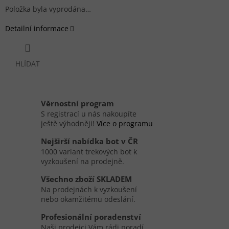
Položka byla vyprodána…
Detailní informace
HLÍDAT
Věrnostní program
S registrací u nás nakoupíte
ještě výhodněji!
Více o programu
Nejširší nabídka bot v ČR
1000 variant trekových bot k
vyzkoušení na prodejně.
Všechno zboží SKLADEM
Na prodejnách k vyzkoušení
nebo okamžitému odeslání.
Profesionální poradenství
Naši prodejci Vám rádi poradí