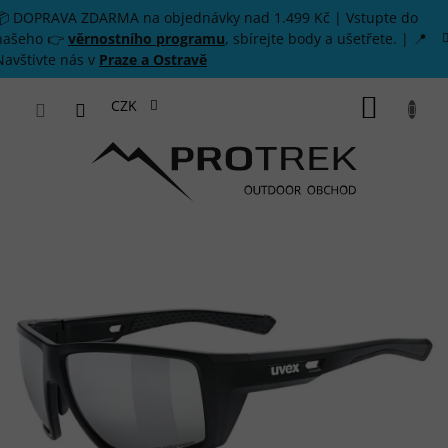
Přejít na obsah
📦 DOPRAVA ZDARMA na objednávky nad 1.499 Kč | Vstupte do
našeho 👉
věrnostního programu
, sbírejte body a ušetřete. | 📍
Navštivte nás v
Praze a Ostravě
NÁKUP
CZK