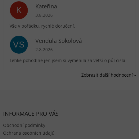
Kateřina
K
Hodnocení obchodu je 5 z 5 hvězdiček.
3.8.2026
Vše v pořádku, rychlé doručení.
Vendula Sokolová
VS
Hodnocení obchodu je 5 z 5 hvězdiček.
2.8.2026
Lehké pohodlné jen jsem si vyměnila za větší o půl čísla
Zobrazit další hodnocení
Zápatí
INFORMACE PRO VÁS
Obchodní podmínky
Ochrana osobních údajů