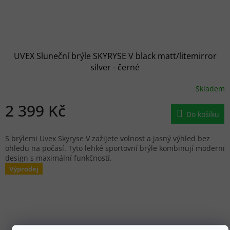
UVEX Sluneční brýle SKYRYSE V black matt/litemirror
silver - černé
Skladem
2 399 Kč
Do košíku
S brýlemi Uvex Skyryse V zažijete volnost a jasný výhled bez
ohledu na počasí. Tyto lehké sportovní brýle kombinují moderní
design s maximální funkčností.
Výprodej