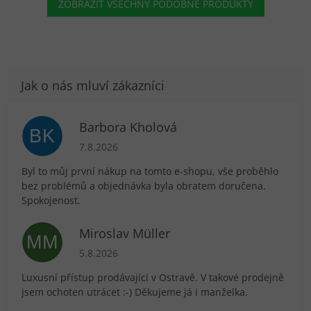
ZOBRAZIT VŠECHNY PODOBNÉ PRODUKTY
Barbora Kholová
BK
Hodnocení obchodu je 5 z 5 hvězdiček.
7.8.2026
Byl to můj první nákup na tomto e-shopu, vše proběhlo
bez problémů a objednávka byla obratem doručena.
Spokojenost.
Miroslav Müller
MM
Hodnocení obchodu je 5 z 5 hvězdiček.
5.8.2026
Luxusní přístup prodávající v Ostravě. V takové prodejně
jsem ochoten utrácet :-) Děkujeme já i manželka.