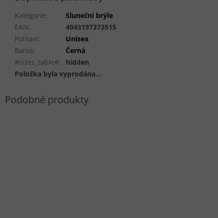
Kategorie
:
Sluneční brýle
EAN
:
4043197373515
Pohlaví
:
Unisex
Barva
:
Černá
#sizes_table#
:
hidden
Položka byla vyprodána…