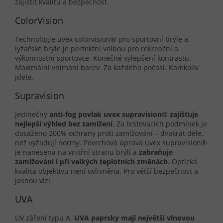
zajistit kvalitu a bezpečnost.
ColorVision
Technologie uvex colorvision® pro sportovní brýle a
lyžařské brýle je perfektní volbou pro rekreační a
výkonnostní sportovce. Konečné vylepšení kontrastu.
Maximální vnímání barev. Za každého počasí. Kamkoliv
jdete.
Supravision
Jedinečný
anti-fog povlak uvex supravision® zajišťuje
nejlepší výhled bez zamlžení
. Za testovacích podmínek je
dosaženo 200% ochrany proti zamlžování – dvakrát déle,
než vyžadují normy. Povrchová úprava uvex supravision®
je nanesena na vnitřní stranu brýlí a
zabraňuje
zamlžování i při velkých teplotních změnách
. Optická
kvalita objektivu není ovlivněna. Pro větší bezpečnost a
jasnou vizi.
UVA
UV záření typu A.
UVA paprsky mají největší vlnovou