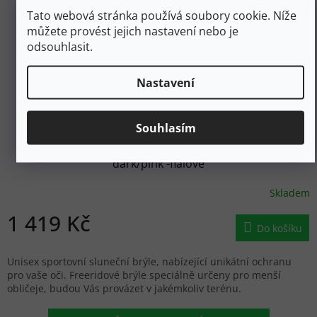
Tato webová stránka používá soubory cookie. Níže
můžete provést jejich nastavení nebo je
odsouhlasit.
Nastavení
1 699 Kč
–16 %
Souhlasím
JULBO Sluneční brýle WHOOPS SP3 CF aubergine
dark/pink -fialové
Skladem
1 419 Kč
Do košíku
Unisex sportovní sluneční brýle, nabízející unikátní ochranu
pro vaše oči. Freeridové brýle speciálně určeny pro menší
obličeje, budou Vás provázet v jakémkoliv terénu.