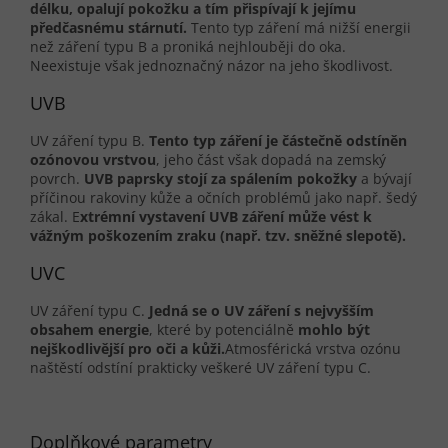
délku, opalují pokožku a tím přispívají k jejímu
předčasnému stárnutí.
Tento typ záření má nižší energii
než záření typu B a proniká nejhlouběji do oka.
Neexistuje však jednoznačný názor na jeho škodlivost.
UVB
UV záření typu B.
Tento typ záření je částečně odstíněn
ozónovou vrstvou
, jeho část však dopadá na zemský
povrch.
UVB paprsky stojí za spálením pokožky
a bývají
příčinou rakoviny kůže a očních problémů jako např. šedý
zákal. E
xtrémní vystavení UVB záření může vést k
vážným poškozením zraku (např. tzv. sněžné slepotě).
UVC
UV záření typu C.
Jedná se o UV záření s nejvyšším
obsahem energie
, které by potenciálně
mohlo být
nejškodlivější pro oči a kůži.
Atmosférická vrstva ozónu
naštěstí odstíní prakticky veškeré UV záření typu C.
Doplňkové parametry