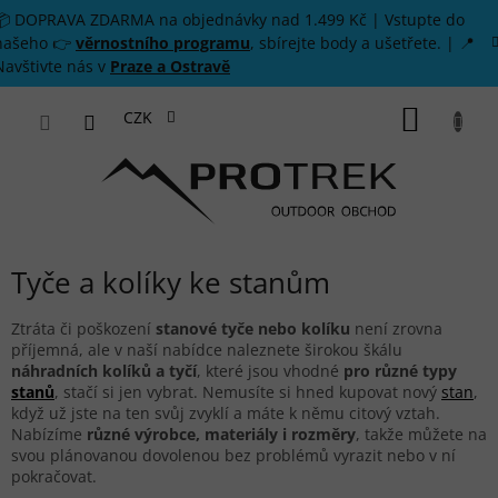
Přejít na obsah
📦 DOPRAVA ZDARMA na objednávky nad 1.499 Kč | Vstupte do
našeho 👉
věrnostního programu
, sbírejte body a ušetřete. | 📍
Navštivte nás v
Praze a Ostravě
NÁKUP
CZK
Tyče a kolíky ke stanům
Ztráta či poškození
stanové tyče nebo kolíku
není zrovna
příjemná, ale v naší nabídce naleznete širokou škálu
náhradních kolíků a tyčí
, které jsou vhodné
pro různé typy
stanů
, stačí si jen vybrat. Nemusíte si hned kupovat nový
stan
,
když už jste na ten svůj zvyklí a máte k němu citový vztah.
Nabízíme
různé výrobce, materiály i rozměry
, takže můžete na
svou plánovanou dovolenou bez problémů vyrazit nebo v ní
pokračovat.