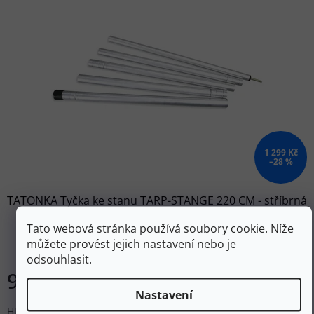
1 299 Kč
–28 %
TATONKA Tyčka ke stanu TARP-STANGE 220 CM - stříbrná
Tato webová stránka používá soubory cookie. Níže
můžete provést jejich nastavení nebo je
Skladem
odsouhlasit.
935 Kč
Do košíku
Nastavení
Hliníková stanová tyčka o délce 220 cm.