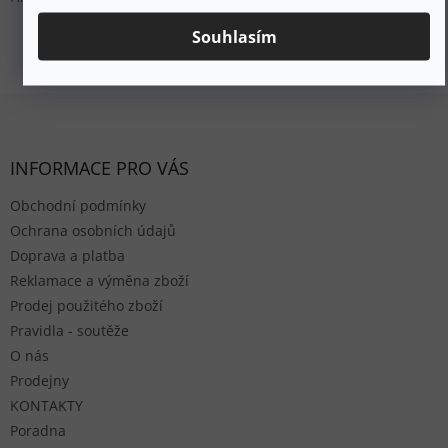
3
položek celkem
Souhlasím
Ovládací prvky výpisu
Zápatí
INFORMACE PRO VÁS
Obchodní podmínky
Ochrana osobních údajů
Doprava a platba
Reklamace a výměna zboží
Prodej použitého zboží
Pravidla - soutěže
O nás
Prodejny
KONTAKTY
Poradna