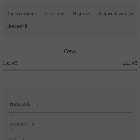
Řazení produktů
Doporučujeme
Nejlevnější
Nejdražší
Nejprodávanější
Abecedně
Cena
935
Kč
1223
Kč
Na skladě
3
Novinka
0
Tip
0