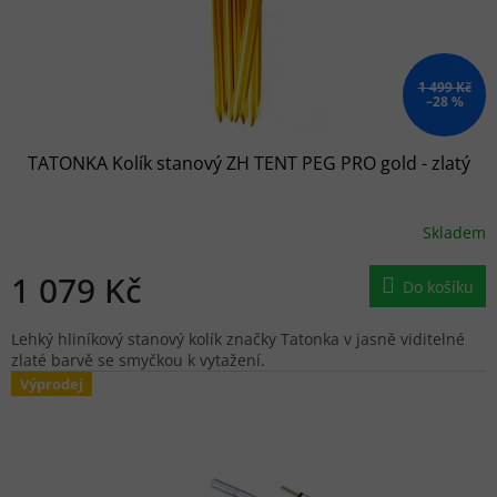
1 499 Kč
–28 %
TATONKA Kolík stanový ZH TENT PEG PRO gold - zlatý
Skladem
1 079 Kč
Do košíku
Lehký hliníkový stanový kolík značky Tatonka v jasně viditelné
zlaté barvě se smyčkou k vytažení.
Výprodej