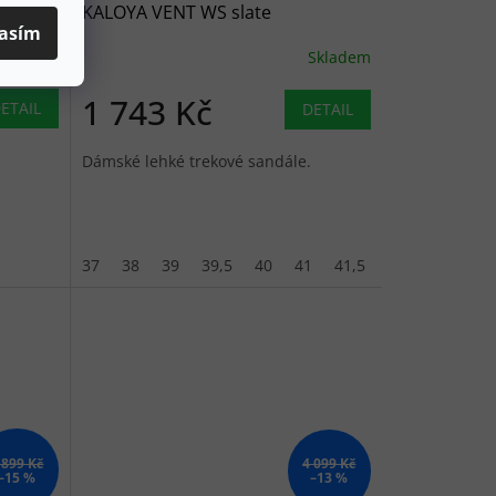
hite -
KALOYA VENT WS slate
asím
blue/desert - béžové
Skladem
Skladem
1 743 Kč
ETAIL
DETAIL
Dámské lehké trekové sandále.
1
37
38
39
39,5
40
41
41,5
42
 899 Kč
4 099 Kč
–15 %
–13 %