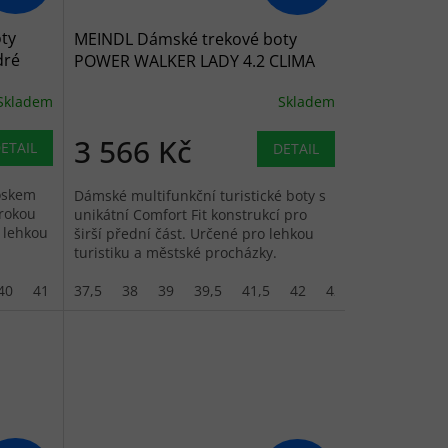
ty
MEINDL Dámské trekové boty
dré
POWER WALKER LADY 4.2 CLIMA
türkis/mint - modré
Skladem
Skladem
3 566 Kč
ETAIL
DETAIL
voskem
Dámské multifunkční turistické boty s
irokou
unikátní Comfort Fit konstrukcí pro
o lehkou
širší přední část. Určené pro lehkou
turistiku a městské procházky.
40
41
41,5
37,5
42
38
39
39,5
41,5
42
42,5