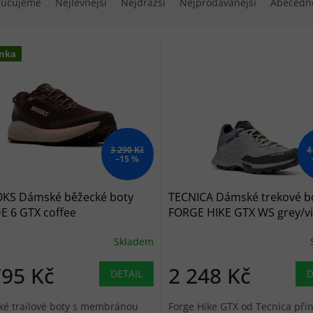
ručujeme
Nejlevnější
Nejdražší
Nejprodávanější
Abecedn
 produktů
nka
3 290 Kč
4
–15 %
KS Dámské běžecké boty
TECNICA Dámské trekové b
E 6 GTX coffee
FORGE HIKE GTX WS grey/vio
/peppercorn/rose - hnědé
fialové
Skladem
795 Kč
2 248 Kč
DETAIL
D
é trailové boty s membránou
Forge Hike GTX od Tecnica přin