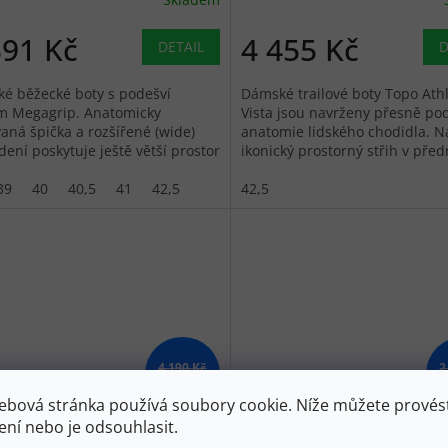
391 Kč
4 455 Kč
DETAIL
D
é běžecké boty s podešví
Dámské trailové boty Topo Athl
m Megagrip. Anatomicky
Vista jsou navrženy přesně po
vaná špička a rozšířené (wide)
anatomie lidského chodidla. N
ení poskytuje ještě větší prostor
ikonický prostorný střih v předn
řirozený pohyb prstů.
který umožňuje prstům přiroze
39
40
40,5
41
42,5
42,5
4 190 Kč
2
–20 %
ebová stránka používá soubory cookie. Níže můžete provést
ení nebo je odsouhlasit.
 Dámské volnočasové boty
LOWA Dámské trekové san