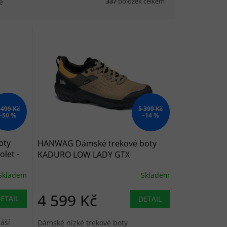
337
položek celkem
ě
 499 Kč
5 399 Kč
–50 %
–14 %
oty
HANWAG Dámské trekové boty
let -
KADURO LOW LADY GTX
lightbrown/orange - béžové
Skladem
Skladem
4 599 Kč
ETAIL
DETAIL
áší
Dámské nízké trekové boty