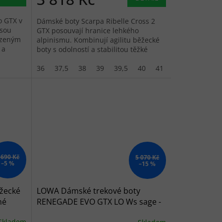
o GTX v
Dámské boty Scarpa Ribelle Cross 2
jsou
GTX posouvají hranice lehkého
ozeným
alpinismu. Kombinují agilitu běžecké
 a
boty s odolností a stabilitou těžké
pohorky.
36
37,5
38
39
39,5
40
41
 690 Kč
5 070 Kč
–5 %
–15 %
žecké
LOWA Dámské trekové boty
né
RENEGADE EVO GTX LO Ws sage -
zelené
Skladem