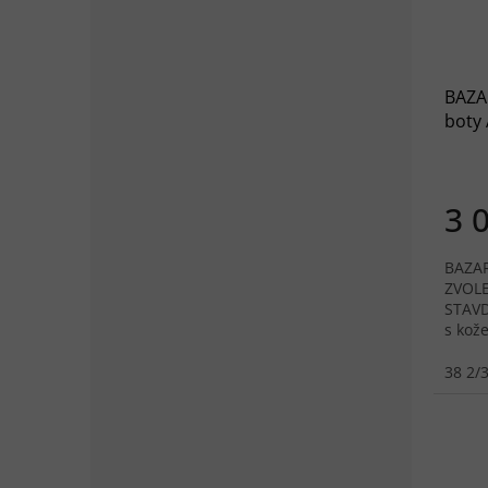
BAZA
boty
graph
3 
BAZAR
ZVOLE
STAVD
s kož
GORE-
Anato
38 2/