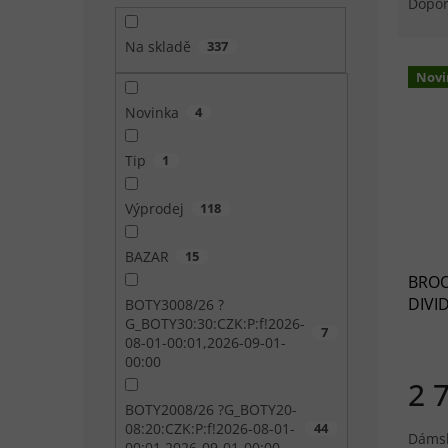
Dopo
Na skladě
337
Výpis
Novi
Novinka
4
Tip
1
Výprodej
118
BAZAR
15
BROO
DIVID
BOTY3008/26 ?
G_BOTY30:30:CZK:P:f!2026-
bean
7
08-01-00:01,2026-09-01-
00:00
2 
BOTY2008/26 ?G_BOTY20-
08:20:CZK:P:f!2026-08-01-
44
Dámsk
00:01,2026-09-01-00:00