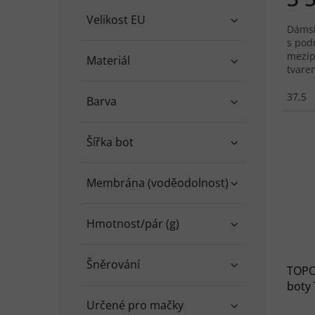
Velikost EU
Dámsk
s pod
mezip
Materiál
tvare
celod
37,5
Barva
Šířka bot
Membrána (voděodolnost)
Hmotnost/pár (g)
Šněrování
TOPO
boty
slate
Určené pro mačky