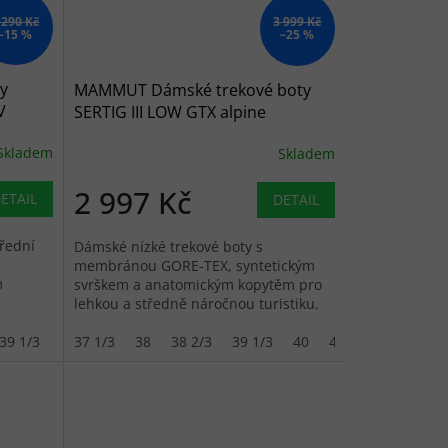
 290 Kč
3 999 Kč
–15 %
–25 %
y
MAMMUT Dámské trekové boty
V
SERTIG III LOW GTX alpine
calamint/moonbeam - růžové
Skladem
Skladem
2 997 Kč
ETAIL
DETAIL
řední
Dámské nízké trekové boty s
membránou GORE-TEX, syntetickým
m
svrškem a anatomickým kopytěm pro
lehkou a středně náročnou turistiku.
39 1/3
40
37 1/3
40 2/3
38
41 1/3
38 2/3
39 1/3
40
40 2/3
41 1/3