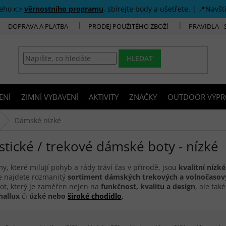
šeho 👉
věrnostního programu
, sbírejte body a ušetřete. | 📍Navšt
DOPRAVA A PLATBA
PRODEJ POUŽITÉHO ZBOŽÍ
PRAVIDLA -
HLEDAT
ENÍ
ZIMNÍ VYBAVENÍ
AKTIVITY
ZNAČKY
OUTDOOR VÝPR
Dámské nízké
stické / trekové dámské boty - nízké
y, které milují pohyb a rády tráví čas v přírodě, jsou
kvalitní nízk
e najdete rozmanitý
sortiment dámských trekových a volnočasov
ot, který je zaměřen nejen na
funkčnost, kvalitu a design
, ale tak
hallux
či
úzké nebo
široké chodidlo
.
í produktů