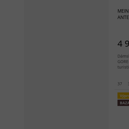
MEIN
ANTE
mod
4 
Dámsk
GORE-
turist
37
Výpr
BAZ