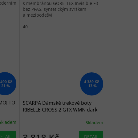
moderním
s membránou GORE-TEX Invisible Fit
bez PFAS, syntetickým svrškem
a mezipodešví
HANWAG Bead Technology pro lehkou
turistiku.
40
 490 Kč
4 389 Kč
–21 %
–13 %
MOJITO
SCARPA Dámské trekové boty
RIBELLE CROSS 2 GTX WMN dark
grey/purple - šedé
Skladem
Skladem
3 818 Kč
ETAIL
DETAIL