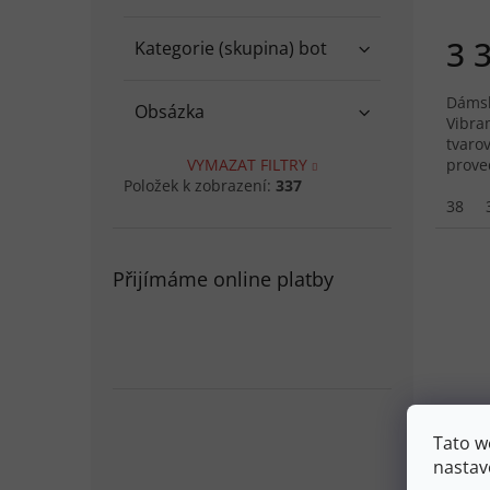
3 
Kategorie (skupina) bot
Dámsk
Obsázka
Vibra
tvaro
proved
VYMAZAT FILTRY
pro p
Položek k zobrazení:
337
38
Přijímáme online platby
Tato w
nastav
LOWA