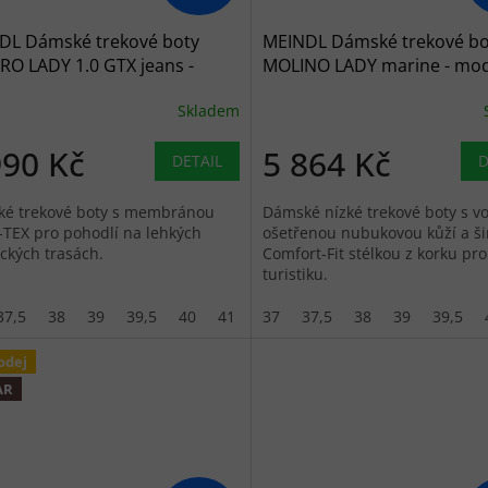
DL Dámské trekové boty
MEINDL Dámské trekové bo
RO LADY 1.0 GTX jeans -
MOLINO LADY marine - mo
ré
Skladem
990 Kč
5 864 Kč
DETAIL
D
é trekové boty s membránou
Dámské nízké trekové boty s 
TEX pro pohodlí na lehkých
ošetřenou nubukovou kůží a š
ických trasách.
Comfort-Fit stélkou z korku pr
turistiku.
37,5
38
39
39,5
40
41
41,5
37
37,5
42
38
39
39,5
odej
AR