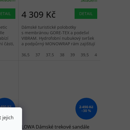
Skladem
4 309 Kč
ETAIL
DETAIL
etic
Dámské turistické polobotky
dle
s membránou GORE-TEX a podešví
abízí
VIBRAM. Hydrofobní nubukový svršek
í části,
a podpůrný MONOWRAP rám zajišťují
ně...
stabilitu na lehkých...
36,5
37
37,5
38
39
39,5
40
41
41,5
 490 Kč
2 490 Kč
–20 %
–30 %
 jejich
dále
LOWA Dámské trekové sandále