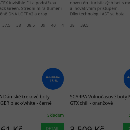
TEX Invisible Fit a podrážkou
novou éru turistických bot s 
Tack Green. Střední míra tlumení
a inovativním přístupem.
pěně DNA LOFT v2 a drop
Díky technologii AST se bota
m.
dokonale...
37,5
38
38,5
39
40
42
38
39,5
4 190 Kč
4
–15 %
A Dámské trekové boty
SCARPA Volnočasové boty 
GER black/white - černé
GTX chili - oranžové
Skladem
561 Kč
3 509 Kč
DETAIL
D