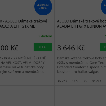
4 299 Kč
4
–30 %
R - ASOLO Dámské trekové
ASOLO Dámské trekové bot
 ACADIA LTH GTX ML
ACADIA LTH GTX BUNION A
ite/sky blue - šedé
graphite/sky blue - šedé
Skladem
000 Kč
3 646 Kč
DETAIL
D
 - BOTY 2X NOŠENÉ, ŠPATNĚ
Dámské kožené trekové boty st
NÁ VELIKOST, VELMI DOBRÝ
výšky s membránou Gore-Tex
ámské nízké turistické boty
Extended Comfort a speciální
eným svrškem a membránou
kopytom pro hallux valgus.
TEX pro lehkou turistiku.
mická...
3
36 2/3
37,5
38
38 2/3