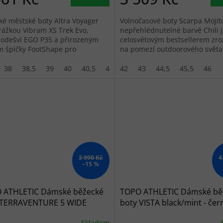
é městské boty Altra Voyager
Volnočasové boty Scarpa Mojit
rážkou Vibram XS Trek Evo,
nepřehlédnutelné barvě Chili 
odešví EGO P35 a přirozeným
celosvětovým bestsellerem zr
m špičky FootShape pro
na pomezí outdoorového světa
enní chůzi.
městské módy.
38
38,5
39
40
40,5
41
42
42
43
42,5
44,5
43
45,5
46
3 990 Kč
4
–15 %
 ATHLETIC Dámské běžecké
TOPO ATHLETIC Dámské bě
 TERRAVENTURE 5 WIDE
boty VISTA black/mint - čer
/blue - tmavě modré
Skladem