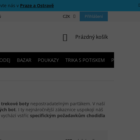
ivte nás v
Praze a Ostravě
 SOUTĚŽE
O NÁS
PRODEJNY
CZK
KONTAKTY
Přihlášení
PORADNA
NÁKUPNÍ KOŠÍK
Prázdný košík
ODEJ
BAZAR
POUKAZY
TRIKA S POTISKEM
PŮJČOVNA V
é trekové boty
nepostradatelným parťákem. V naší
ých bot
. I ty nejnáročnější zákaznice uspokojí náš
é vychází vstříc
specifickým požadavkům chodidla