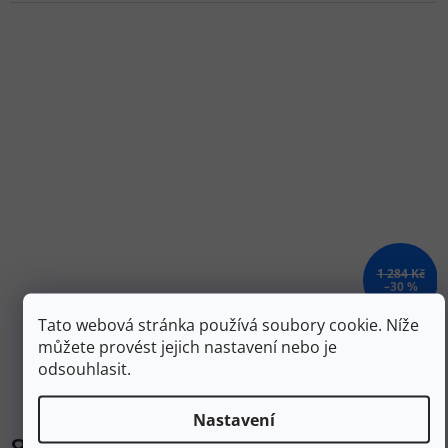
1 284 Kč
–30 %
Tato webová stránka používá soubory cookie. Níže
ORTOVOX Pánské boxerky 120 COMPETITION LIGHT
můžete provést jejich nastavení nebo je
BOXER petrol blue
odsouhlasit.
Skladem
Nastavení