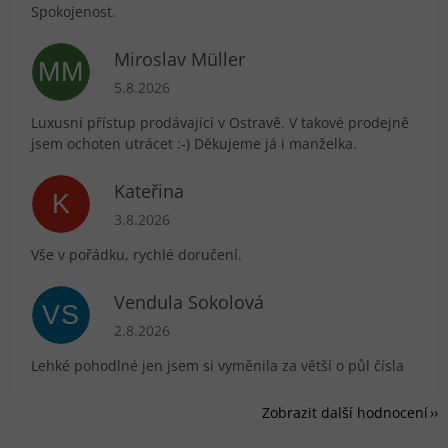
Spokojenost.
Miroslav Müller
MM
Hodnocení obchodu je 5 z 5 hvězdiček.
5.8.2026
Luxusní přístup prodávající v Ostravě. V takové prodejně
jsem ochoten utrácet :-) Děkujeme já i manželka.
Kateřina
K
Hodnocení obchodu je 5 z 5 hvězdiček.
3.8.2026
Vše v pořádku, rychlé doručení.
Vendula Sokolová
VS
Hodnocení obchodu je 5 z 5 hvězdiček.
2.8.2026
Lehké pohodlné jen jsem si vyměnila za větší o půl čísla
Zobrazit další hodnocení