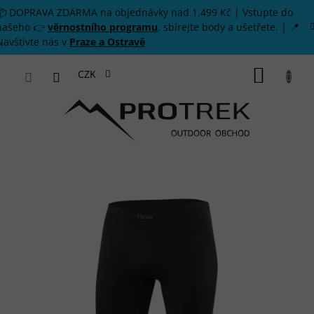
Přejít na obsah
📦 DOPRAVA ZDARMA na objednávky nad 1.499 Kč | Vstupte do
našeho 👉
věrnostního programu
, sbírejte body a ušetřete. | 📍
Navštivte nás v
Praze a Ostravě
NÁKUP
CZK