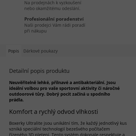
Na prodejnách k vyzkoušení
nebo okamžitému odeslání.
Profesionální poradenství
Naši prodejci Vám rádi poradí
při nákupu
Popis
Dárkové poukazy
Detailní popis produktu
Neuvěřitelně lehké, přilnavé a antibakteriální. Jsou
ideální volbou pro vaše sportovní aktivity či náročné
outdoorové tůry. Dobrý pocit začíná u spodního
prádla.
Komfort a rychlý odvod vlhkosti
Boxerky Ultralite jsou unikátní tím, že každý jednotlivý kus
vzniká speciální technologií bezešvého počítačem
řízeného 3D pletení. Tento systém dokonale respektuje a