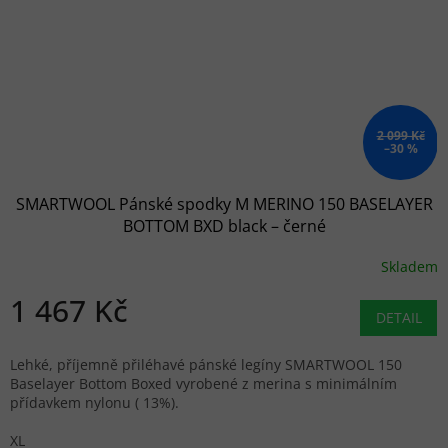
2 099 Kč
–30 %
SMARTWOOL Pánské spodky M MERINO 150 BASELAYER
BOTTOM BXD black – černé
Skladem
1 467 Kč
DETAIL
Lehké, příjemně přiléhavé pánské legíny SMARTWOOL 150
Baselayer Bottom Boxed vyrobené z merina s minimálním
přídavkem nylonu ( 13%).
XL