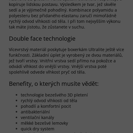
kopíruje lidskou postavu. Výsledkem je tvar, jež skvěle
sedí a je výjimečně pohodlný. Kombinace polyamidu a
polyesteru bez přidaného elastanu zaručí mimořádně
rychlý odvod vlhkosti od těla. I při tom nejvyšším výkonu
tak máte jistotu, že zůstanete v suchu.
Double face technologie
Vícevrstvý materiál poskytuje boxerkám Ultralite ještě více
funkčnosti. Základní úplet je vyrobený ze dvou materiálů,
jež tvoří vrstvy. Vnitřní vrstva sedí přímo na pokožce a
odvádí vlhkost do vnější vrstvy. Vnější vrstva poté
spolehlivě odvede vlhkost pryč od těla.
Benefity, o kterých musíte vědět:
technologie bezešvého 3D pletení
rychlý odvod vlhkosti od těla
pohodlí a komfortní pocit
antibakteriální
ventilační kanály
měkké bezešvé lemovky
quick dry system