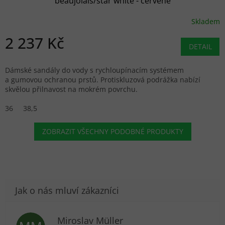
beaujolais/star white - červené
Skladem
2 237 Kč
DETAIL
Dámské sandály do vody s rychloupínacím systémem
a gumovou ochranou prstů. Protiskluzová podrážka nabízí
skvělou přilnavost na mokrém povrchu.
36
38,5
ZOBRAZIT VŠECHNY PODOBNÉ PRODUKTY
Miroslav Müller