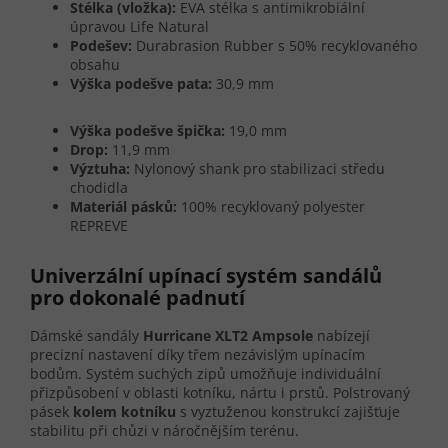
Stélka (vložka):
EVA stélka s antimikrobiální
úpravou Life Natural
Podešev:
Durabrasion Rubber s 50% recyklovaného
obsahu
Výška podešve pata:
30,9 mm
Výška podešve špička:
19,0 mm
Drop:
11,9 mm
Výztuha:
Nylonový shank pro stabilizaci středu
chodidla
Materiál pásků:
100% recyklovaný polyester
REPREVE
Univerzální upínací systém sandálů
pro dokonalé padnutí
Dámské sandály
Hurricane XLT2 Ampsole
nabízejí
precizní nastavení díky třem nezávislým upínacím
bodům. Systém suchých zipů umožňuje individuální
přizpůsobení v oblasti kotníku, nártu i prstů. Polstrovaný
pásek
kolem kotníku
s vyztuženou konstrukcí zajišťuje
stabilitu při chůzi v náročnějším terénu.