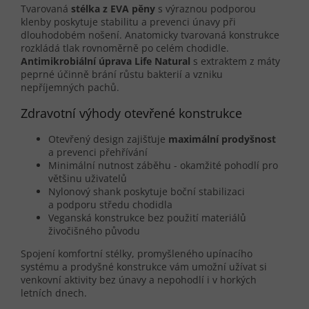
Tvarovaná
stélka z EVA pěny
s výraznou podporou
klenby poskytuje stabilitu a prevenci únavy při
dlouhodobém nošení. Anatomicky tvarovaná konstrukce
rozkládá tlak rovnoměrně po celém chodidle.
Antimikrobiální úprava Life Natural
s extraktem z máty
peprné účinně brání růstu bakterií a vzniku
nepříjemných pachů.
Zdravotní výhody otevřené konstrukce
Otevřený design zajišťuje
maximální prodyšnost
a prevenci přehřívání
Minimální nutnost záběhu - okamžité pohodlí pro
většinu uživatelů
Nylonový shank poskytuje boční stabilizaci
a podporu středu chodidla
Veganská konstrukce bez použití materiálů
živočišného původu
Spojení komfortní stélky, promyšleného upínacího
systému a prodyšné konstrukce vám umožní užívat si
venkovní aktivity bez únavy a nepohodlí i v horkých
letních dnech.