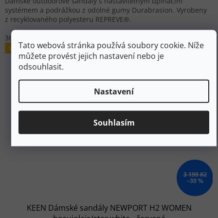
Dámské outdoorové sandály s nastavitelným upínacím
systémem a podrážkou z odolné gumy Durabrasion. Vyrobeny
z recyklovaného polyesteru REPREVE®.
36
37
42
Tato webová stránka používá soubory cookie. Níže
Výprodej
můžete provést jejich nastavení nebo je
odsouhlasit.
Nastavení
Souhlasím
3 199 Kč
–30 %
KEEN Dámské sandály NEWPORT H2 WOMEN