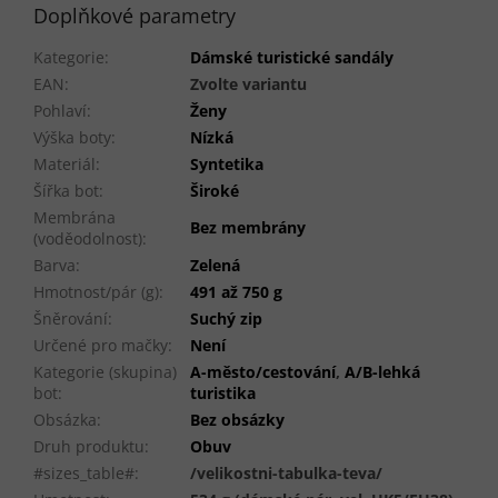
Doplňkové parametry
Kategorie
:
Dámské turistické sandály
EAN
:
Zvolte variantu
Pohlaví
:
Ženy
Výška boty
:
Nízká
Materiál
:
Syntetika
Šířka bot
:
Široké
Membrána
Bez membrány
(voděodolnost)
:
Barva
:
Zelená
Hmotnost/pár (g)
:
491 až 750 g
Šněrování
:
Suchý zip
Určené pro mačky
:
Není
Kategorie (skupina)
A-město/cestování
,
A/B-lehká
bot
:
turistika
Obsázka
:
Bez obsázky
Druh produktu
:
Obuv
#sizes_table#
:
/velikostni-tabulka-teva/