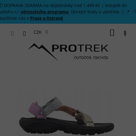
Přejít na obsah
📦 DOPRAVA ZDARMA na objednávky nad 1.499 Kč | Vstupte do
našeho 👉
věrnostního programu
, sbírejte body a ušetřete. | 📍
Navštivte nás v
Praze a Ostravě
NÁKUP
CZK