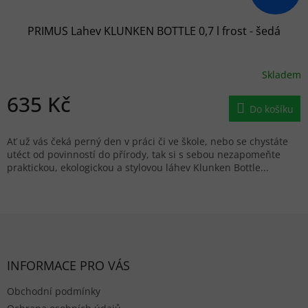
PRIMUS Lahev KLUNKEN BOTTLE 0,7 l frost - šedá
Skladem
635 Kč
Do košíku
Ať už vás čeká perný den v práci či ve škole, nebo se chystáte
utéct od povinností do přírody, tak si s sebou nezapomeňte
praktickou, ekologickou a stylovou láhev Klunken Bottle...
Zápatí
INFORMACE PRO VÁS
Obchodní podmínky