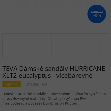
1 999 Kč
–40 %
TEVA Dámské sandály HURRICANE
XLT2 eucalyptus - vícebarevné
Značka:
Teva
Výprodej
Dámské turistické sandály s univerzálním upínacím systémem
a recyklovanými materiály. Obsahují zvýšenou EVA
mezipodešev a podešev Durabrasion Rubber.