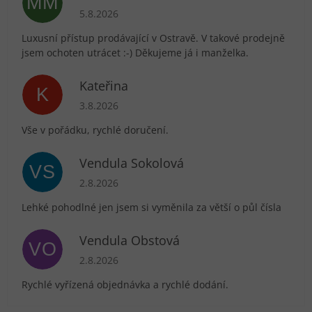
MM
Hodnocení obchodu je 5 z 5 hvězdiček.
5.8.2026
Luxusní přístup prodávající v Ostravě. V takové prodejně
jsem ochoten utrácet :-) Děkujeme já i manželka.
Kateřina
K
Hodnocení obchodu je 5 z 5 hvězdiček.
3.8.2026
Vše v pořádku, rychlé doručení.
Vendula Sokolová
VS
Hodnocení obchodu je 5 z 5 hvězdiček.
2.8.2026
Lehké pohodlné jen jsem si vyměnila za větší o půl čísla
Vendula Obstová
VO
Hodnocení obchodu je 5 z 5 hvězdiček.
2.8.2026
Rychlé vyřízená objednávka a rychlé dodání.