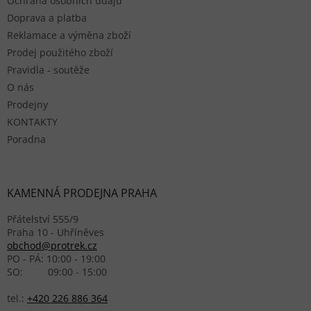
Ochrana osobních údajů
Doprava a platba
Reklamace a výměna zboží
Prodej použitého zboží
Pravidla - soutěže
O nás
Prodejny
KONTAKTY
Poradna
KAMENNÁ PRODEJNA PRAHA
Přátelství 555/9
Praha 10 - Uhříněves
obchod@protrek.cz
PO - PÁ: 10:00 - 19:00
SO: 09:00 - 15:00
tel.:
+420 226 886 364