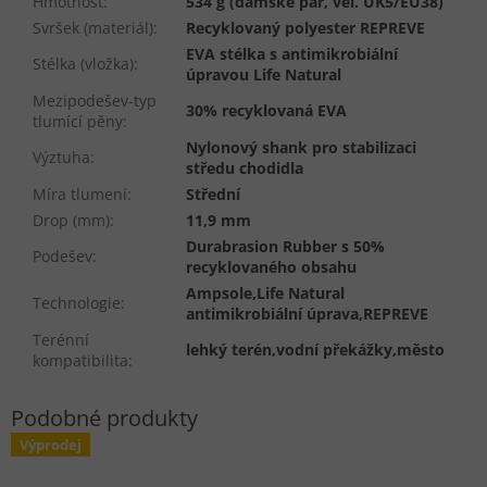
Hmotnost
:
534 g (dámské pár, vel. UK5/EU38)
Svršek (materiál)
:
Recyklovaný polyester REPREVE
EVA stélka s antimikrobiální
Stélka (vložka)
:
úpravou Life Natural
Mezipodešev-typ
30% recyklovaná EVA
tlumící pěny
:
Nylonový shank pro stabilizaci
Výztuha
:
středu chodidla
Míra tlumení
:
Střední
Drop (mm)
:
11,9 mm
Durabrasion Rubber s 50%
Podešev
:
recyklovaného obsahu
Ampsole,Life Natural
Technologie
:
antimikrobiální úprava,REPREVE
Terénní
lehký terén,vodní překážky,město
kompatibilita
:
Výprodej