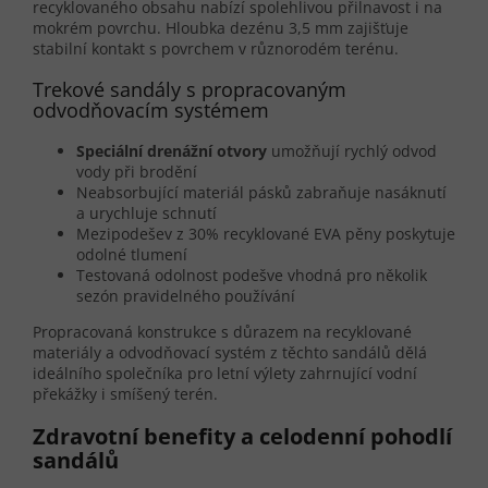
recyklovaného obsahu nabízí spolehlivou přilnavost i na
mokrém povrchu. Hloubka dezénu 3,5 mm zajišťuje
stabilní kontakt s povrchem v různorodém terénu.
Trekové sandály s propracovaným
odvodňovacím systémem
Speciální drenážní otvory
umožňují rychlý odvod
vody při brodění
Neabsorbující materiál pásků zabraňuje nasáknutí
a urychluje schnutí
Mezipodešev z 30% recyklované EVA pěny poskytuje
odolné tlumení
Testovaná odolnost podešve vhodná pro několik
sezón pravidelného používání
Propracovaná konstrukce s důrazem na recyklované
materiály a odvodňovací systém z těchto sandálů dělá
ideálního společníka pro letní výlety zahrnující vodní
překážky i smíšený terén.
Zdravotní benefity a celodenní pohodlí
sandálů