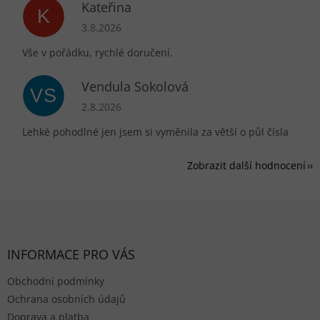
Kateřina
K
Hodnocení obchodu je 5 z 5 hvězdiček.
3.8.2026
Vše v pořádku, rychlé doručení.
Vendula Sokolová
VS
Hodnocení obchodu je 5 z 5 hvězdiček.
2.8.2026
Lehké pohodlné jen jsem si vyměnila za větší o půl čísla
Zobrazit další hodnocení
Zápatí
INFORMACE PRO VÁS
Obchodní podmínky
Ochrana osobních údajů
Doprava a platba