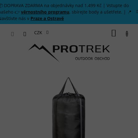
Přejít na obsah
📦 DOPRAVA ZDARMA na objednávky nad 1.499 Kč | Vstupte do
našeho 👉
věrnostního programu
, sbírejte body a ušetřete. | 📍
Navštivte nás v
Praze a Ostravě
NÁKUP
CZK