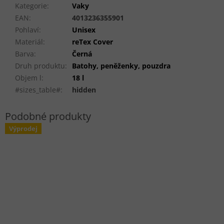
Kategorie
:
Vaky
EAN
:
4013236355901
Pohlaví
:
Unisex
Materiál
:
reTex Cover
Barva
:
Černá
Druh produktu
:
Batohy, peněženky, pouzdra
Objem l
:
18 l
#sizes_table#
:
hidden
Výprodej