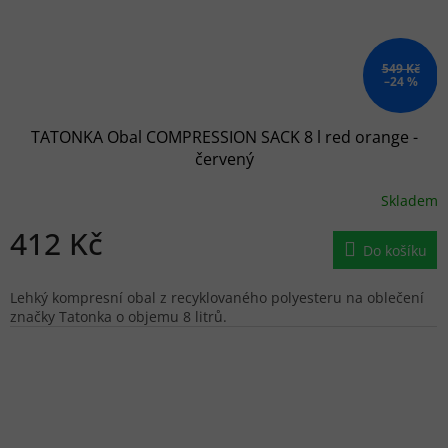
549 Kč
–24 %
TATONKA Obal COMPRESSION SACK 8 l red orange -
červený
Skladem
412 Kč
Do košíku
Lehký kompresní obal z recyklovaného polyesteru na oblečení
značky Tatonka o objemu 8 litrů.