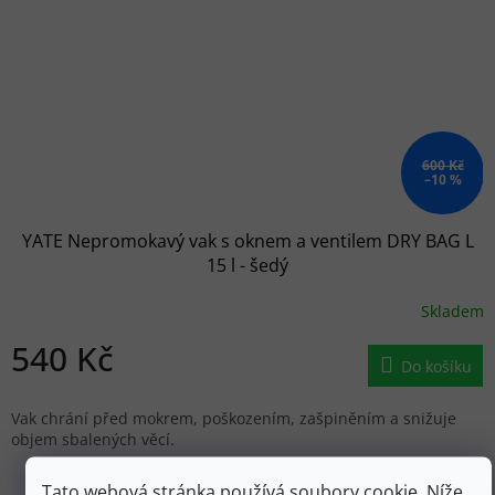
600 Kč
–10 %
YATE Nepromokavý vak s oknem a ventilem DRY BAG L
15 l - šedý
Skladem
540 Kč
Do košíku
Vak chrání před mokrem, poškozením, zašpiněním a snižuje
objem sbalených věcí.
Tato webová stránka používá soubory cookie. Níže
ZOBRAZIT VŠECHNY PODOBNÉ PRODUKTY