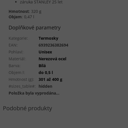
záruka STANLEY 25 let
Hmotnost
: 320 g
Objem
: 0,47 l
Doplňkové parametry
Kategorie
:
Termosky
EAN
:
6939236382694
Pohlaví
:
Unisex
Materiál
:
Nerezová ocel
Barva
:
Bílá
Objem l
:
do 0,5 l
Hmotnost (g)
:
301 až 400 g
#sizes_table#
:
hidden
Položka byla vyprodána…