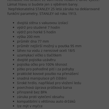
Lámat hlavu si budete jen s výběrem barvy.
Nepřekonatelná STANLEY 25 letá záruka na deklarované
funkční parametry, STANLEY od roku 1913.
dvojitá stěna s vakuovou izolací
výdrž pro studené 7 hodin
výdrž pro horké 5 hodin
výška 200 mm
průměr dna 77 mm
průměr nejširší možný u poutka 95 mm
láhev na vodu z nerezové oceli 18/5
uzamykací víčko s tlačítkem
dvojité pojistka uzávěru
pojistka očko pro 100% těsnost
pítko pro pohodlné pití i za pohyby
praktické kovové poutko na přenášení
snadná manipulace při čištění
široké hrdlo, například pro vložení ledu
povrchová úprava prášková barva
přirozeně bez BPA
záruka proti vytečení obsahu
kompatibilní s většinou auto držáků
lze mýt v myčce