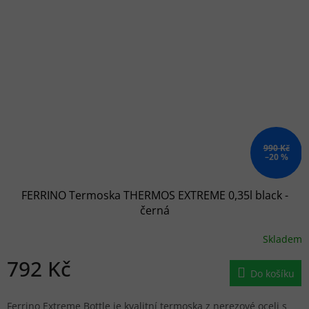
990 Kč
–20 %
FERRINO Termoska THERMOS EXTREME 0,35l black -
černá
Skladem
792 Kč
Do košíku
Ferrino Extreme Bottle je kvalitní termoska z nerezové oceli s