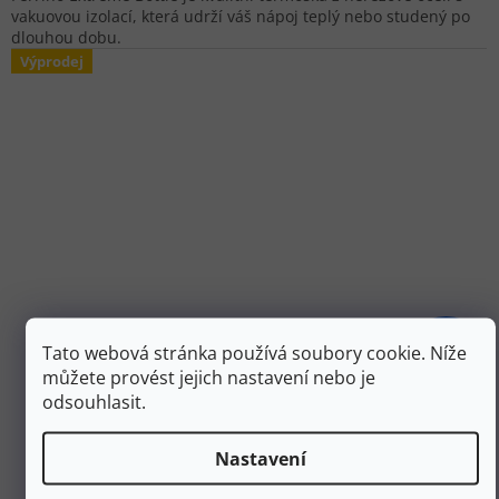
vakuovou izolací, která udrží váš nápoj teplý nebo studený po
dlouhou dobu.
Výprodej
Tato webová stránka používá soubory cookie. Níže
479 Kč
–50 %
můžete provést jejich nastavení nebo je
odsouhlasit.
FRENDO Termoska ISOTHERME GRIP 0,75 l silver -
stříbrná
Nastavení
Skladem