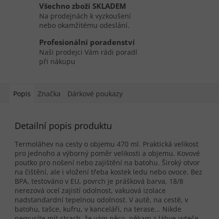
Všechno zboží SKLADEM
Na prodejnách k vyzkoušení
nebo okamžitému odeslání.
Profesionální poradenství
Naši prodejci Vám rádi poradí
při nákupu
Popis
Značka
Dárkové poukazy
Detailní popis produktu
Termoláhev na cesty o objemu 470 ml. Praktická velikost
pro jednoho a výborný poměr velikosti a objemu. Kovové
poutko pro nošení nebo zajištění na batohu. Široký otvor
na čištění, ale i vložení třeba kostek ledu nebo ovoce. Bez
BPA, testováno v EU, povrch je prášková barva, 18/8
nerezová ocel zajistí odolnost, vakuová izolace
nadstandardní tepelnou odolnost. V autě, na cestě, v
batohu, tašce, kufru, v kanceláři, na terase... Nikde
nemusíte mít strach, že vám něco, někam z láhve vyteče.