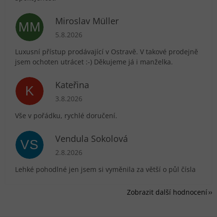
Miroslav Müller
MM
Hodnocení obchodu je 5 z 5 hvězdiček.
5.8.2026
Luxusní přístup prodávající v Ostravě. V takové prodejně
jsem ochoten utrácet :-) Děkujeme já i manželka.
Kateřina
K
Hodnocení obchodu je 5 z 5 hvězdiček.
3.8.2026
Vše v pořádku, rychlé doručení.
Vendula Sokolová
VS
Hodnocení obchodu je 5 z 5 hvězdiček.
2.8.2026
Lehké pohodlné jen jsem si vyměnila za větší o půl čísla
Zobrazit další hodnocení