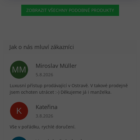
ZOBRAZIT VŠECHNY PODOBNÉ PRODUKTY
Miroslav Müller
MM
Hodnocení obchodu je 5 z 5 hvězdiček.
5.8.2026
Luxusní přístup prodávající v Ostravě. V takové prodejně
jsem ochoten utrácet :-) Děkujeme já i manželka.
Kateřina
K
Hodnocení obchodu je 5 z 5 hvězdiček.
3.8.2026
Vše v pořádku, rychlé doručení.