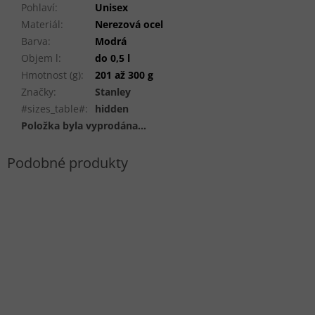
Pohlaví
:
Unisex
Materiál
:
Nerezová ocel
Barva
:
Modrá
Objem l
:
do 0,5 l
Hmotnost (g)
:
201 až 300 g
Značky
:
Stanley
#sizes_table#
:
hidden
Položka byla vyprodána…