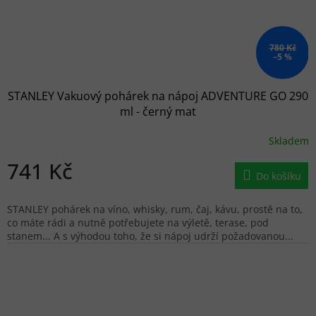
780 Kč
–5 %
STANLEY Vakuový pohárek na nápoj ADVENTURE GO 290
ml - černý mat
Skladem
741 Kč
Do košíku
STANLEY pohárek na víno, whisky, rum, čaj, kávu, prostě na to,
co máte rádi a nutně potřebujete na výletě, terase, pod
stanem... A s výhodou toho, že si nápoj udrží požadovanou...