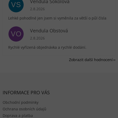
Vendula Sokolová
VS
Hodnocení obchodu je 5 z 5 hvězdiček.
2.8.2026
Lehké pohodlné jen jsem si vyměnila za větší o půl čísla
Vendula Obstová
VO
Hodnocení obchodu je 5 z 5 hvězdiček.
2.8.2026
Rychlé vyřízená objednávka a rychlé dodání.
Zobrazit další hodnocení
Zápatí
INFORMACE PRO VÁS
Obchodní podmínky
Ochrana osobních údajů
Doprava a platba