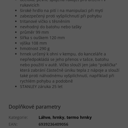
rukavicích
široké hrdlo na pití i na manipulaci při mytí
zabezpečený proti vyšplíchnutí při pohybu
tritanové víčko s těsněním
nevhodný do batohu nebo tašky
průměr 99 mm
šířka s ouškem 120 mm
výška 108 mm
hmotnost 290 g
hrnek určený k ohni v kempu, do kanceláře a
nepředpokládá se jeho přenos v tašce, batohu
nebo použití v autě. Víčko slouží jen jako "poklička"
která zabrání částečně úniku tepla z nápoje a slouží
také proti náhodnému vyšplíchnutí, například při
rychlém pohybu a podobně
STANLEY záruka 25 let
Doplňkové parametry
Kategorie
:
Láhve, hrnky, termo hrnky
EAN
:
6939236409056