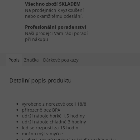
Všechno zboží SKLADEM
Na prodejnách k vyzkoušení
nebo okamžitému odeslání.
Profesionální poradenství
Naši prodejci Vám rádi poradí
při nákupu
Popis
Značka
Dárkové poukazy
Detailní popis produktu
vyrobeno z nerezové oceli 18/8
přirozeně bez BPA
udrží nápoje horké 1,5 hodiny
udrží nápoje chladné 3 hodiny
led se rozpustí za 15 hodin
možno mýt v myčce
ocelová, pevně spojená rukojeť pro držení i v