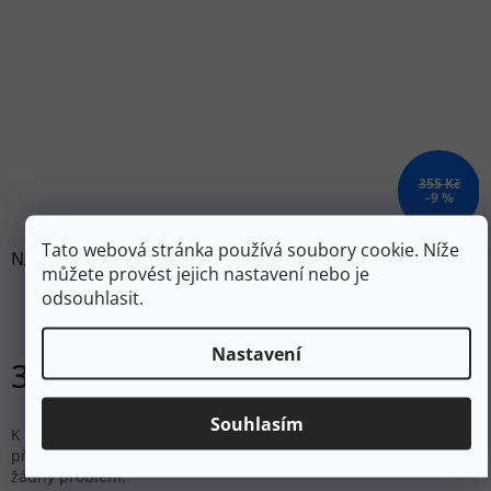
355 Kč
–9 %
Tato webová stránka používá soubory cookie. Níže
NALGENE Láhev na vodu WIDE-MOUTH 500 ml aubergine
můžete provést jejich nastavení nebo je
sustain - fialová
odsouhlasit.
Skladem
Nastavení
320 Kč
Do košíku
Souhlasím
K praktičnosti této láhve Nalgene Wide Mouth o objemu 500 ml
přispívá široké hrdlo, kdy vymývání či plnění lahve ledem, není
žádný problém.