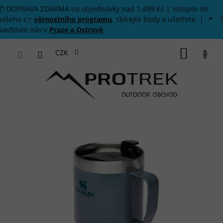
Přejít na obsah
📦 DOPRAVA ZDARMA na objednávky nad 1.499 Kč | Vstupte do
našeho 👉
věrnostního programu
, sbírejte body a ušetřete. | 📍
Navštivte nás v
Praze a Ostravě
NÁKUP
CZK