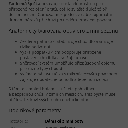
Zaoblená špička
poskytuje dostatek prostoru pro
přirozené rozložení prstů, což je zvláště důležité při
delším nošení. Gumová mezipodešev nabízí optimální
tlumení nárazů při chůzi po tvrdém, zmrzlém povrchu.
Anatomicky tvarovaná obuv pro zimní sezónu
Zesílená patní část stabilizuje chodidlo a snižuje
riziko podvrtnutí
Výška podpatku 4 cm podporuje přirozené
postavení chodidla a snižuje únavu
Šněrovací systém umožňuje přizpůsobení objemu
pro různé typy chodidel
Vyjímatelná EVA stélka s mikrofleecovým povrchem
zajišťuje dodatečné pohodlí a tepelnou izolaci
S těmito zimními botami si užijete pohodlnou
a bezpečnou chůzi v zimních měsících, aniž byste museli
obětovat zdraví svých nohou nebo komfort.
Doplňkové parametry
Kategorie
:
Dámské zimní boty
EAN
:
Zvolte variantu