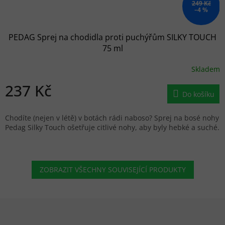
249 Kč
–4 %
PEDAG Sprej na chodidla proti puchýřům SILKY TOUCH
75 ml
Skladem
237 Kč
Do košíku
Chodíte (nejen v létě) v botách rádi naboso? Sprej na bosé nohy
Pedag Silky Touch ošetřuje citlivé nohy, aby byly hebké a suché.
ZOBRAZIT VŠECHNY SOUVISEJÍCÍ PRODUKTY
Zápatí