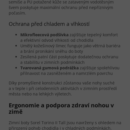
semiše a PU potažené kůže se zataveným vodotěsným
švem poskytuje maximální ochranu před nepříznivým
počasím.
Ochrana před chladem a vlhkostí
Mikrofleecová podšívka
zajišťuje tepelný komfort
a efektivní odvod vlhkosti od chodidla
Umělý kožešinový límec funguje jako větrná bariéra
a brání pronikání sněhu do boty
Zesílená patní část poskytuje dodatečnou ochranu
a stabilitu v zimních podmínkách
Tvarovaná gumová podrážka
zajišťuje spolehlivou
přilnavost na zasněženém a namrzlém povrchu
Díky promyšlené konstrukci zůstanou vaše nohy suché
a v teple i při celodenních aktivitách v zimním prostředí
města nebo na lehkých výletech.
Ergonomie a podpora zdraví nohou v
zimě
Zimní boty Sorel Torino II Tall jsou navrženy s ohledem na
přirozený pohyb chodidla i v chladných podmínkách.