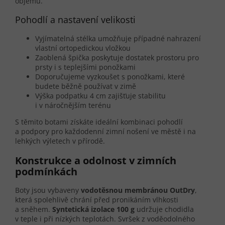
objemu.
Pohodlí a nastavení velikosti
Vyjímatelná stélka umožňuje případné nahrazení
vlastní ortopedickou vložkou
Zaoblená špička poskytuje dostatek prostoru pro
prsty i s teplejšími ponožkami
Doporučujeme vyzkoušet s ponožkami, které
budete běžně používat v zimě
Výška podpatku 4 cm zajišťuje stabilitu
i v náročnějším terénu
S těmito botami získáte ideální kombinaci pohodlí
a podpory pro každodenní zimní nošení ve městě i na
lehkých výletech v přírodě.
Konstrukce a odolnost v zimních
podmínkách
Boty jsou vybaveny
vodotěsnou membránou OutDry
,
která spolehlivě chrání před pronikáním vlhkosti
a sněhem.
Syntetická izolace 100 g
udržuje chodidla
v teple i při nízkých teplotách. Svršek z voděodolného