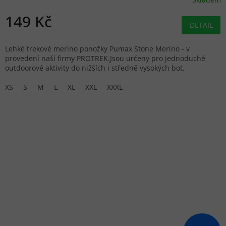
149 Kč
DETAIL
Lehké trekové merino ponožky Pumax Stone Merino - v
provedení naší firmy PROTREK.Jsou určeny pro jednoduché
outdoorové aktivity do nižších i středně vysokých bot.
XS
S
M
L
XL
XXL
XXXL