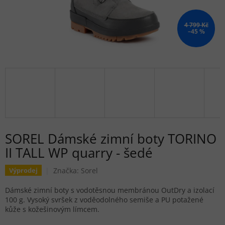
4 799 Kč
–45 %
SOREL Dámské zimní boty TORINO
II TALL WP quarry - šedé
Značka:
Sorel
Výprodej
Dámské zimní boty s vodotěsnou membránou OutDry a izolací
100 g. Vysoký svršek z voděodolného semiše a PU potažené
kůže s kožešinovým límcem.