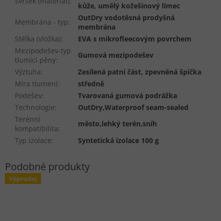
Svršek (materiál)
:
kůže, umělý kožešinový límec
OutDry vodotěsná prodyšná
Membrána - typ
:
membrána
Stélka (vložka)
:
EVA s mikrofleecovým povrchem
Mezipodešev-typ
Gumová mezipodešev
tlumící pěny
:
Výztuha
:
Zesílená patní část, zpevněná špička
Míra tlumení
:
středně
Podešev
:
Tvarovaná gumová podrážka
Technologie
:
OutDry,Waterproof seam-sealed
Terénní
město,lehký terén,sníh
kompatibilita
:
Typ izolace
:
Syntetická izolace 100 g
Výprodej