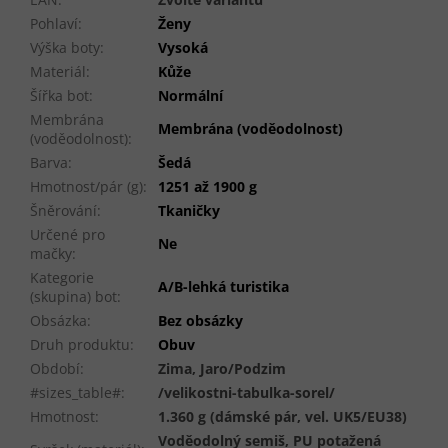
Pohlaví
:
Ženy
Výška boty
:
Vysoká
Materiál
:
Kůže
Šířka bot
:
Normální
Membrána
Membrána (voděodolnost)
(voděodolnost)
:
Barva
:
Šedá
Hmotnost/pár (g)
:
1251 až 1900 g
Šněrování
:
Tkaničky
Určené pro
Ne
mačky
:
Kategorie
A/B-lehká turistika
(skupina) bot
:
Obsázka
:
Bez obsázky
Druh produktu
:
Obuv
Období
:
Zima, Jaro/Podzim
#sizes_table#
:
/velikostni-tabulka-sorel/
Hmotnost
:
1.360 g (dámské pár, vel. UK5/EU38)
Voděodolný semiš, PU potažená