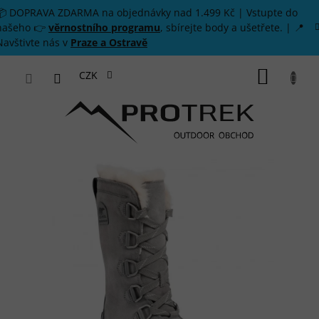
Přejít na obsah
📦 DOPRAVA ZDARMA na objednávky nad 1.499 Kč | Vstupte do
našeho 👉
věrnostního programu
, sbírejte body a ušetřete. | 📍
Navštivte nás v
Praze a Ostravě
NÁKUP
CZK