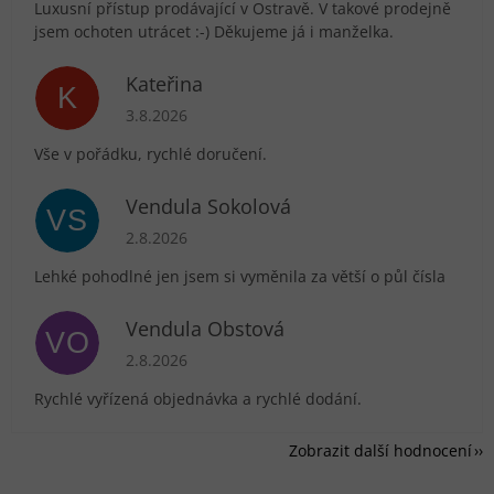
Luxusní přístup prodávající v Ostravě. V takové prodejně
jsem ochoten utrácet :-) Děkujeme já i manželka.
Kateřina
K
Hodnocení obchodu je 5 z 5 hvězdiček.
3.8.2026
Vše v pořádku, rychlé doručení.
Vendula Sokolová
VS
Hodnocení obchodu je 5 z 5 hvězdiček.
2.8.2026
Lehké pohodlné jen jsem si vyměnila za větší o půl čísla
Vendula Obstová
VO
Hodnocení obchodu je 5 z 5 hvězdiček.
2.8.2026
Rychlé vyřízená objednávka a rychlé dodání.
Zobrazit další hodnocení