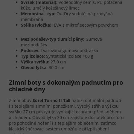
Svršek (materiál):
Voděodolný semiš, PU potažená
kůže, umělý kožešinový límec
Membrána - typ:
OutDry vodotěsná prodyšná
membrána
Stélka (vložka):
EVA s mikrofleecovým povrchem
Mezipodešev-typ tlumící pěny:
Gumová
mezipodešev
Podešev:
Tvarovaná gumová podrážka
Typ izolace:
Syntetická izolace 100 g
Výška svršku:
27,0 cm
Obvod lýtka:
30,0 cm
Zimní boty s dokonalým padnutím pro
chladné dny
Zimní obuv
Sorel Torino II Tall
nabízí optimální padnutí
i s teplejšími zimními ponožkami. Vysoký střih s výškou
svršku 27 cm poskytuje vynikající ochranu před sněhem
a chladem. Obvod lýtka 30 cm zajišťuje dostatek prostoru
pro pohodlné nošení i s teplejším oblečením, zatímco
klasický šněrovací systém umožňuje přizpůsobení