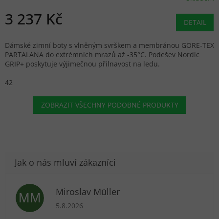
3 237 Kč
DETAIL
Dámské zimní boty s vlněným svrškem a membránou GORE-TEX
PARTALANA do extrémních mrazů až -35°C. Podešev Nordic
GRIP+ poskytuje výjimečnou přilnavost na ledu.
42
ZOBRAZIT VŠECHNY PODOBNÉ PRODUKTY
Miroslav Müller
MM
Hodnocení obchodu je 5 z 5 hvězdiček.
5.8.2026