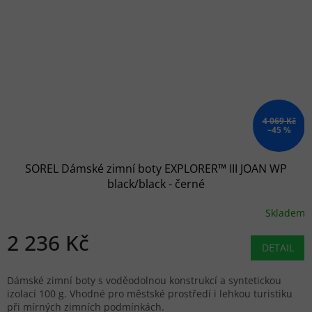
4 069 Kč
–45 %
SOREL Dámské zimní boty EXPLORER™ III JOAN WP
black/black - černé
Skladem
2 236 Kč
DETAIL
Dámské zimní boty s voděodolnou konstrukcí a syntetickou
izolací 100 g. Vhodné pro městské prostředí i lehkou turistiku
při mírných zimních podmínkách.