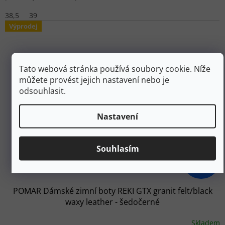
38,5
39
Výprodej
Tato webová stránka používá soubory cookie. Níže
můžete provést jejich nastavení nebo je
odsouhlasit.
Nastavení
Souhlasím
5 399 Kč
–40 %
POMAR Dámské zimní boty REKI GTX granit felt/black
waxy leather - šedočerné
Skladem