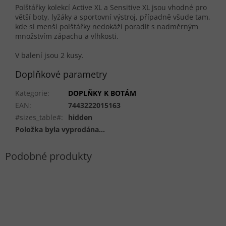
Polštářky kolekcí Active XL a Sensitive XL jsou vhodné pro
větší boty, lyžáky a sportovní výstroj, případně všude tam,
kde si menší polštářky nedokáží poradit s nadměrným
množstvím zápachu a vlhkosti.
V balení jsou 2 kusy.
Doplňkové parametry
Kategorie
:
DOPLŇKY K BOTÁM
EAN
:
7443222015163
#sizes_table#
:
hidden
Položka byla vyprodána…