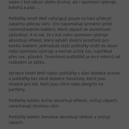
nejen z bot (obuvi všeho druhu), ale i sportovní výstroje,
batohů a pod. …
Polštářky Smell Well nefungují pouze na bázi překrytí
zápachu pěknou vůní. Oni napomáhají prevenci před
rozmnožováním bakterií, které zápach ve skutečnosti
způsobují. A to tak, že z bot nebo sportovní výstroje
absorbují vlhkost, která vytváří ideální prostředí pro
tvorbu bakterií. Jednoduše stačí polštářky vložit do obuvi
nebo sportovní výstroje a nechat určitý čas, například
přes noc, působit. Trvanlivost polštářků je do 6 měsíců od
rozbalení ze sáčku.
Výrobce Smell Well nabízí polštářky s vůní (kolekce Active)
a polštářky bez vůně (kolekce Sensitive), které jsou
vhodné pro lidi, kteří jsou citliví nebo alergičtí na
parfémy.
Polštářky kolekcí Active absorbují vlhkost, snižují zápach,
zanechávají čerstvou vůni.
Polštářky kolekcí Sensitive absorbují vlhkost a snižují
zápach.