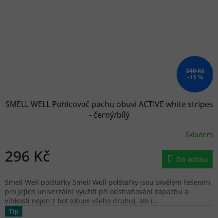
349 Kč
–15 %
SMELL WELL Pohlcovač pachu obuvi ACTIVE white stripes
- černý/bílý
Skladem
296 Kč
Do košíku
Smell Well polštářky Smell Well polštářky jsou skvělým řešením
pro jejich univerzální využití při odstraňování zápachu a
vlhkosti nejen z bot (obuvi všeho druhu), ale i...
Tip