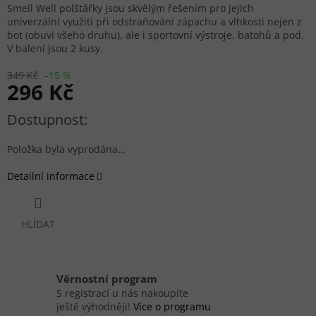
Smell Well polštářky jsou skvělým řešením pro jejich
univerzální využití při odstraňování zápachu a vlhkosti nejen z
bot (obuvi všeho druhu), ale i sportovní výstroje, batohů a pod.
V balení jsou 2 kusy.
349 Kč
–15 %
296 Kč
Měrná cena:
Položka byla vyprodána…
Detailní informace
HLÍDAT
Věrnostní program
S registrací u nás nakoupíte
ještě výhodněji!
Více o programu