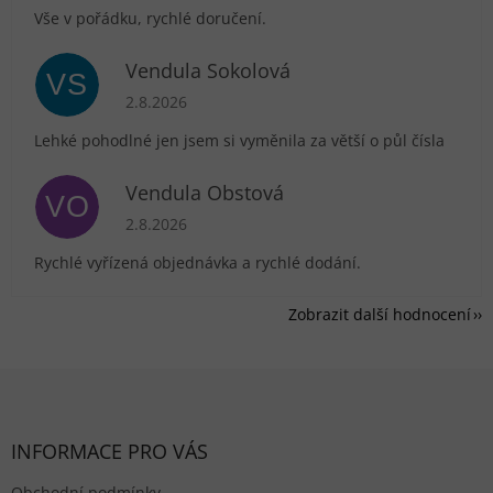
Vše v pořádku, rychlé doručení.
Vendula Sokolová
VS
Hodnocení obchodu je 5 z 5 hvězdiček.
2.8.2026
Lehké pohodlné jen jsem si vyměnila za větší o půl čísla
Vendula Obstová
VO
Hodnocení obchodu je 5 z 5 hvězdiček.
2.8.2026
Rychlé vyřízená objednávka a rychlé dodání.
Zobrazit další hodnocení
Zápatí
INFORMACE PRO VÁS
Obchodní podmínky