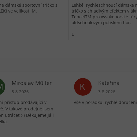
é dámské sportovní tričko s
Lehké, rychleschnoucí dámské 
EKI ve velikosti M.
tričko s chladivým efektem vlák
TencelTM pro vysokohorské túry
oldschoolovým potiskem hor.
L
Miroslav Müller
Kateřina
M
K
ek.
Hodnocení obchodu je 5 z 5 hvězdiček.
Hodnocení obchodu 
5.8.2026
3.8.2026
í přístup prodávající v
Vše v pořádku, rychlé doručení
vě. V takové prodejně jsem
n utrácet :-) Děkujeme já i
lka.