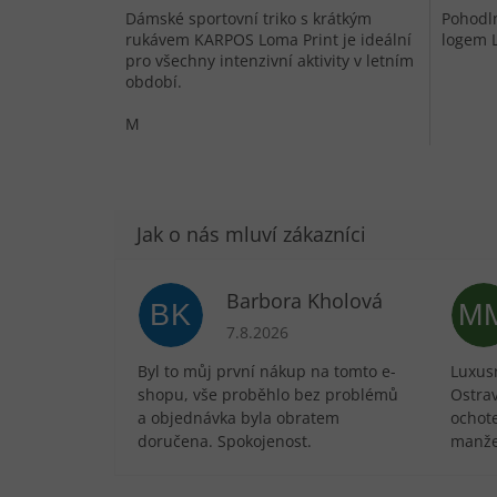
Dámské sportovní triko s krátkým
Pohodln
rukávem KARPOS Loma Print je ideální
logem L
pro všechny intenzivní aktivity v letním
období.
M
Barbora Kholová
BK
M
Hodnocení obchodu je 5 z 5 hvězdič
7.8.2026
Byl to můj první nákup na tomto e-
Luxusn
shopu, vše proběhlo bez problémů
Ostra
a objednávka byla obratem
ochote
doručena. Spokojenost.
manže