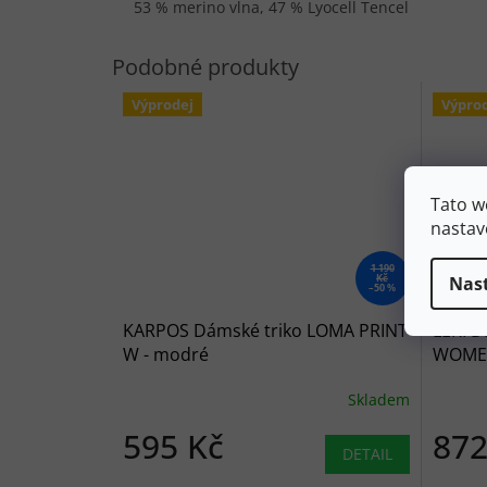
53 % merino vlna, 47 % Lyocell Tencel
Výprodej
Výpro
Tato w
nastav
1 190
Kč
Nas
–50 %
KARPOS Dámské triko LOMA PRINT
LEKI D
W - modré
WOMEN 
Skladem
595 Kč
872
DETAIL