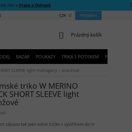
ivte nás v
Praze a Ostravě
 SOUTĚŽE
O NÁS
PRODEJNY
CZK
KONTAKTY
Přihlášení
PORADNA
NÁKUPNÍ KOŠÍK
Prázdný košík
ODEJ
BAZAR
POUKAZY
TRIKA S POTISKEM
PŮJČOVNA V
RT SLEEVE light mahogany – oranžové
ské triko W MERINO
K SHORT SLEEVE light
nžové
ool
ní zábavu tak jako volné tričko s výstřihem do V!