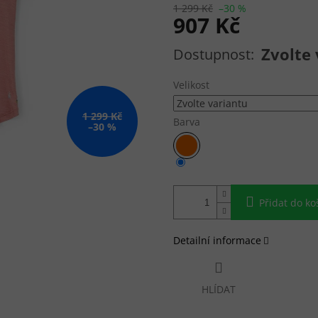
1 299 Kč
–30 %
907 Kč
Měrná cena:
Zvolte 
Velikost
1 299 Kč
Barva
–30 %
Přidat do ko
Detailní informace
HLÍDAT