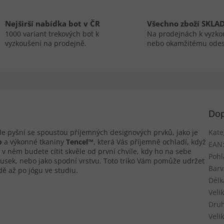
Nejširší nabídka bot v ČR
Všechno zboží SKLA
1000 variant trekových bot k
Na prodejnách k vyzko
vyzkoušení na prodejně.
nebo okamžitému odes
Dop
le pyšní se spoustou příjemných designových prvků, jako je
Kate
o
a výkonné tkaniny
Tencel™
, která Vás příjemně ochladí, když
EAN
e v něm budete cítit skvěle od první chvíle, kdy ho na sebe
Pohl
ousek, nebo jako spodní vrstvu. Toto triko Vám pomůže udržet
Barv
dě až po jógu ve studiu.
Délk
Veli
Druh
Velik