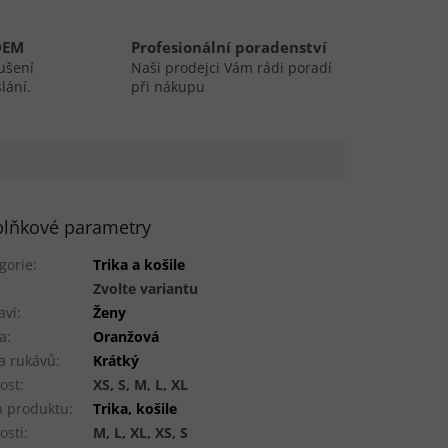
DEM
Profesionální poradenství
ušení
Naši prodejci Vám rádi poradí
lání.
při nákupu
lňkové parametry
gorie
:
Trika a košile
:
Zvolte variantu
aví
:
Ženy
a
:
Oranžová
a rukávů
:
Krátký
kost
:
XS, S, M, L, XL
 produktu
:
Trika, košile
osti
:
M, L, XL, XS, S