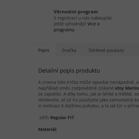
Věrnostní program
S registrací u nás nakoupíte
ještě výhodněji!
Více o
programu
Popis
Značka
Dárkové poukazy
Detailní popis produktu
A zrovna toto tričko může vypadat nenápadně, a
například směs zodpovědně získané
vlny Merin
se zapotíte. A díky tomu, jak je lehké a měkké, s
obléknete, ať už ho použijete jako samostatný k
si motivaci k dalšímu pohybu, a to od túr v příro
střih
Regular FIT
Materiál: