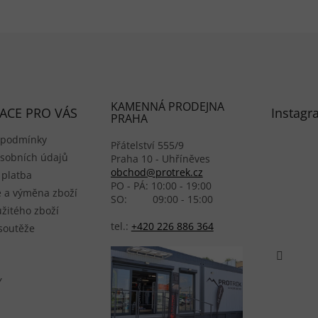
KAMENNÁ PRODEJNA
ACE PRO VÁS
Instagr
PRAHA
 podmínky
Přátelství 555/9
sobních údajů
Praha 10 - Uhříněves
obchod@protrek.cz
 platba
PO - PÁ: 10:00 - 19:00
 a výměna zboží
SO: 09:00 - 15:00
žitého zboží
tel.:
+420 226 886 364
 soutěže
Y