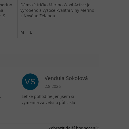
merino
Dámské tričko Merino Wool Active je
na
vyrobeno z vysoce kvalitní vlny Merino
. S
z Nového Zélandu.
M
L
Vendula Sokolová
VS
je 5 z 5 hvězdiček.
Hodnocení obchodu je 5 z 5 hvězdiček.
2.8.2026
.
Lehké pohodlné jen jsem si
vyměnila za větší o půl čísla
Zobrazit další hodnocení