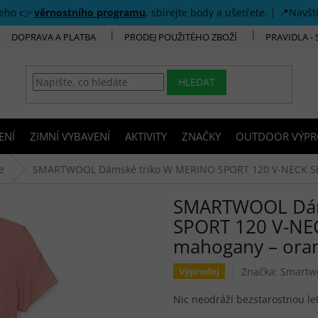
šeho 👉
věrnostního programu
, sbírejte body a ušetřete. | 📍Navšt
DOPRAVA A PLATBA
PRODEJ POUŽITÉHO ZBOŽÍ
PRAVIDLA -
HLEDAT
ENÍ
ZIMNÍ VYBAVENÍ
AKTIVITY
ZNAČKY
OUTDOOR VÝPR
e
SMARTWOOL Dámské triko W MERINO SPORT 120 V-NECK SHO
SMARTWOOL Dám
SPORT 120 V-NEC
mahogany – ora
Značka:
Smartw
Výprodej
Nic neodráží bezstarostnou let