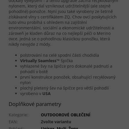
dočkaly vylepšení - a tento upgrade začíná recyklovaným
nylonem, který dal vzniknout udržitelnější (ale stejně
pohodlné) ponožce. Nyní jsou také vyrobeny ze šetrně
získávané vlny s certifikátem ZQ. Chov ovcí poskytujících
tuto vlnu probíhá s ohledem na zajištění
environmentální, sociální a ekonomické udržitelnosti a
zároveň je kladen důraz na co nejlepší péči o Merino
ovce. Jedná se o pohodlnou klasickou ponožku, která
nikdy nevyjde z módy.
polstrování na celé spodní části chodidla
Virtually Seamless™
špička
vyhlazené švy na špičce pro dokonalé padnutí a
pohodlí v botě
první konstrukce ponožek, obsahující recyklovaný
nylon
plochý pletený šev na špičce pro větší pohodlí
vyrobeno v
USA
Doplňkové parametry
Kategorie
:
OUTDOOROVÉ OBLEČENÍ
EAN
:
Zvolte variantu
Pohlaví
:
Unisex
,
Muži
,
Ženy