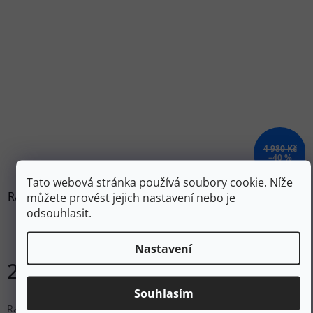
4 980 Kč
–40 %
Tato webová stránka používá soubory cookie. Níže
RAB Dámská bunda DOWNPOUR PLUS 2.0 JACKET WMNS
můžete provést jejich nastavení nebo je
Red Grapefruit - červená
odsouhlasit.
Skladem
Nastavení
2 986 Kč
DETAIL
Souhlasím
Rab Downpour Plus 2.0 je lehká, nepromokavá a skvěle