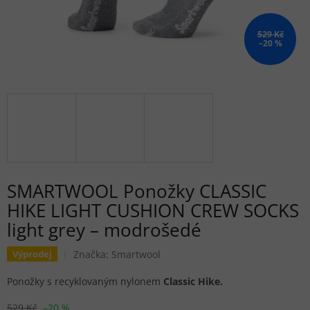
529 Kč
–20 %
SMARTWOOL Ponožky CLASSIC
HIKE LIGHT CUSHION CREW SOCKS
light grey – modrošedé
Značka:
Smartwool
Výprodej
Ponožky s recyklovaným nylonem
Classic Hike.
529 Kč
–20 %