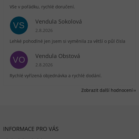
Vše v pořádku, rychlé doručení.
Vendula Sokolová
VS
Hodnocení obchodu je 5 z 5 hvězdiček.
2.8.2026
Lehké pohodlné jen jsem si vyměnila za větší o půl čísla
Vendula Obstová
VO
Hodnocení obchodu je 5 z 5 hvězdiček.
2.8.2026
Rychlé vyřízená objednávka a rychlé dodání.
Zobrazit další hodnocení
Zápatí
INFORMACE PRO VÁS