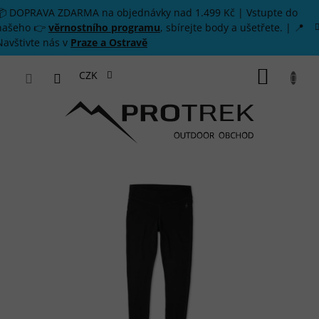
Přejít na obsah
📦 DOPRAVA ZDARMA na objednávky nad 1.499 Kč | Vstupte do
našeho 👉
věrnostního programu
, sbírejte body a ušetřete. | 📍
Navštivte nás v
Praze a Ostravě
NÁKUP
CZK