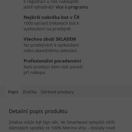
S registrací u nás nakoupíte
ještě výhodněji!
Více o programu
Nejširší nabídka bot v ČR
1000 variant trekových bot k
vyzkoušení na prodejně.
Všechno zboží SKLADEM
Na prodejnách k vyzkoušení
nebo okamžitému odeslání.
Profesionální poradenství
Naši prodejci Vám rádi poradí
při nákupu
Popis
Značka
Dárkové poukazy
Detailní popis produktu
Změna může být fajn věc. Ve Smartwool vylepšili střih
dámských spodků ze 100% Merino vlny – dostaly nové