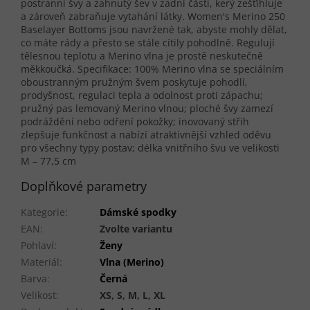
postranní švy a zahnutý šev v zadní části, kerý zešťíhluje
a zároveň zabraňuje vytahání látky. Women's Merino 250
Baselayer Bottoms jsou navržené tak, abyste mohly dělat,
co máte rády a přesto se stále cítily pohodlně. Regulují
tělesnou teplotu a Merino vlna je prostě neskutečně
měkkoučká. Specifikace: 100% Merino vlna se speciálním
oboustranným pružným švem poskytuje pohodlí,
prodyšnost, regulaci tepla a odolnost proti zápachu;
pružný pas lemovaný Merino vlnou; ploché švy zamezí
podráždění nebo odření pokožky; inovovaný střih
zlepšuje funkčnost a nabízí atraktivnější vzhled oděvu
pro všechny typy postav; délka vnitřního švu ve velikosti
M – 77,5 cm
Doplňkové parametry
Kategorie
:
Dámské spodky
EAN
:
Zvolte variantu
Pohlaví
:
Ženy
Materiál
:
Vlna (Merino)
Barva
:
Černá
Velikost
:
XS, S, M, L, XL