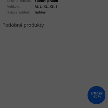
Druh produktu
:
Spodní prádlo
Velikosti
:
M, L, XL, XS, S
#sizes_table#
:
hidden
2 750 Kč
–30 %