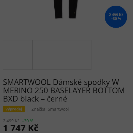
2 499 Kč
–30 %
SMARTWOOL Dámské spodky W
MERINO 250 BASELAYER BOTTOM
BXD black – černé
Značka:
Smartwool
Výprodej
2 499 Kč
–30 %
1 747 Kč