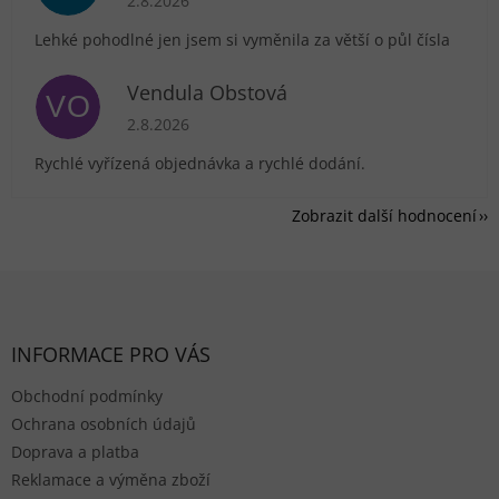
2.8.2026
Lehké pohodlné jen jsem si vyměnila za větší o půl čísla
Vendula Obstová
VO
Hodnocení obchodu je 5 z 5 hvězdiček.
2.8.2026
Rychlé vyřízená objednávka a rychlé dodání.
Zobrazit další hodnocení
Zápatí
INFORMACE PRO VÁS
Obchodní podmínky
Ochrana osobních údajů
Doprava a platba
Reklamace a výměna zboží