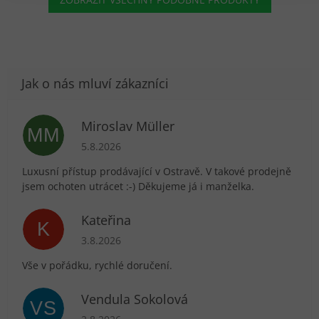
Miroslav Müller
MM
Hodnocení obchodu je 5 z 5 hvězdiček.
5.8.2026
Luxusní přístup prodávající v Ostravě. V takové prodejně
jsem ochoten utrácet :-) Děkujeme já i manželka.
Kateřina
K
Hodnocení obchodu je 5 z 5 hvězdiček.
3.8.2026
Vše v pořádku, rychlé doručení.
Vendula Sokolová
VS
Hodnocení obchodu je 5 z 5 hvězdiček.