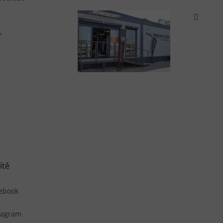
Y
ítě
ebook
tagram