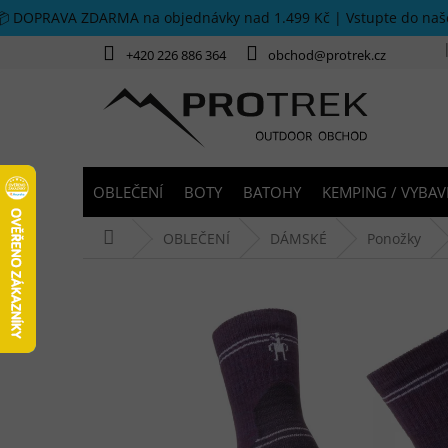
Přejít na obsah
📦 DOPRAVA ZDARMA na objednávky nad 1.499 Kč | Vstupte do na
+420 226 886 364
obchod@protrek.cz
OBLEČENÍ
BOTY
BATOHY
KEMPING / VYBAV
Domů
OBLEČENÍ
DÁMSKÉ
Ponožky