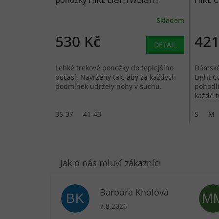
ponožky HIKE LIGHTWEIGHT
HIKE C
MERINO PERFORMANCE BOOT
CUSHI
Skladem
black/purple - černé
gray –
530 Kč
421
DETAIL
Lehké trekové ponožky do teplejšího
Dámské 
počasí. Navrženy tak, aby za každých
Light C
podmínek udržely nohy v suchu.
pohodlí
každé t
získaná
35-37
41-43
S
M
Barbora Kholová
BK
M
Hodnocení obchodu je 5 z 5 hvězdič
7.8.2026