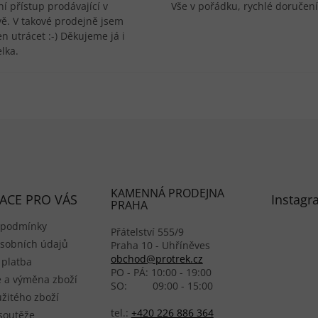
í přístup prodávající v
Vše v pořádku, rychlé doručení
vě. V takové prodejně jsem
n utrácet :-) Děkujeme já i
lka.
KAMENNÁ PRODEJNA
ACE PRO VÁS
Instagr
PRAHA
 podmínky
Přátelství 555/9
sobních údajů
Praha 10 - Uhříněves
obchod@protrek.cz
 platba
PO - PÁ: 10:00 - 19:00
 a výměna zboží
SO: 09:00 - 15:00
žitého zboží
tel.:
+420 226 886 364
 soutěže