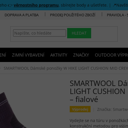
šeho 👉
věrnostního programu
, sbírejte body a ušetřete. | 📍Navšt
DOPRAVA A PLATBA
PRODEJ POUŽITÉHO ZBOŽÍ
PRAVIDLA -
HLEDAT
ENÍ
ZIMNÍ VYBAVENÍ
AKTIVITY
ZNAČKY
OUTDOOR VÝPR
SMARTWOOL Dámské ponožky W HIKE LIGHT CUSHION MID CREW SO
SMARTWOOL Dám
LIGHT CUSHION 
– fialové
Značka:
Smartw
Výprodej
Vydejte se na túru v ponožkác
konstrukční metodou pro výji