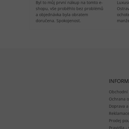
Byl to můj první nákup na tomto e-
Luxusn
shopu, vše proběhlo bez problémů
Ostra
a objednávka byla obratem
ochote
doručena. Spokojenost.
manže
Zápatí
INFORM
Obchodní
Ochrana o
Doprava a
Reklamace
Prodej pou
Pravidla -