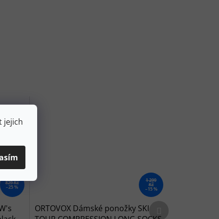
 jejich
asím
1 299
829 Kč
Kč
–25 %
–15 %
Další produkt
W's
ORTOVOX Dámské ponožky SKI