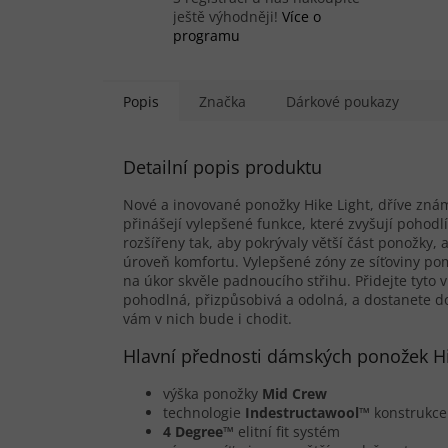
ještě výhodněji!
Více o
programu
Popis
Značka
Dárkové poukazy
Detailní popis produktu
Nové a inovované ponožky Hike Light, dříve zn
přinášejí vylepšené funkce, které zvyšují pohodlí 
rozšířeny tak, aby pokrývaly větší část ponožky, 
úroveň komfortu. Vylepšené zóny ze síťoviny pom
na úkor skvěle padnoucího střihu. Přidejte tyto
pohodlná, přizpůsobivá a odolná, a dostanete dok
vám v nich bude i chodit.
Hlavní přednosti dámských ponožek Hi
výška ponožky
Mid Crew
technologie
Indestructawool™
konstrukce 
4 Degree™
elitní fit systém