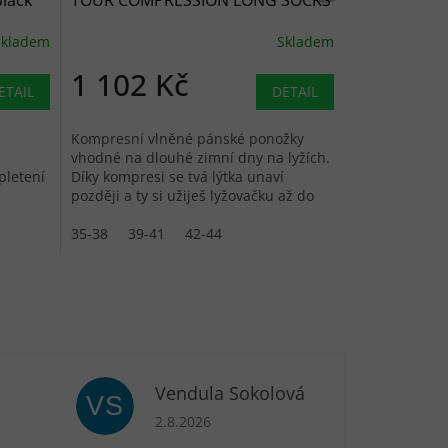
lack
TOUR COMPRESSION LONG SOCKS
dark pacific - modré
Skladem
Skladem
1 102 Kč
ETAIL
DETAIL
Kompresní vlněné pánské ponožky
vhodné na dlouhé zimní dny na lyžích.
pletení
Díky kompresi se tvá lýtka unaví
později a ty si užiješ lyžovačku až do
posledního okamžiku.
35-38
39-41
42-44
Vendula Sokolová
VS
je 5 z 5 hvězdiček.
Hodnocení obchodu je 5 z 5 hvězdiček.
2.8.2026