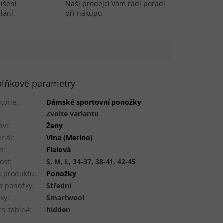
ušení
Naši prodejci Vám rádi poradí
lání.
při nákupu
lňkové parametry
gorie
:
Dámské sportovní ponožky
:
Zvolte variantu
aví
:
Ženy
riál
:
Vlna (Merino)
a
:
Fialová
kost
:
S, M, L, 34-37, 38-41, 42-45
 produktu
:
Ponožky
a ponožky
:
Střední
ky
:
Smartwool
es_table#
:
hidden