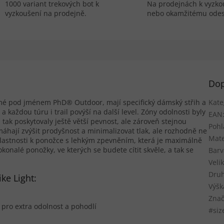
1000 variant trekových bot k
Na prodejnách k vyzko
vyzkoušení na prodejně.
nebo okamžitému odes
Dop
ámé pod jménem PhD® Outdoor, mají specifický dámský střih a
Kate
a každou túru i trail povýší na další level. Zóny odolnosti byly
EAN
a tak poskytovaly ještě větší pevnost, ale zároveň stejnou
Pohl
áhají zvýšit prodyšnost a minimalizovat tlak, ale rozhodně ne
Mate
 vlastnosti k ponožce s lehkým zpevněním, která je maximálně
onalé ponožky, ve kterých se budete cítit skvěle, a tak se
Barv
Veli
Druh
ke Light:
Výšk
Znač
pro extra odolnost a pohodlí
#siz