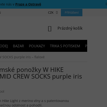
ivte nás v
Praze a Ostravě
 SOUTĚŽE
O NÁS
PRODEJNY
CZK
KONTAKTY
Přihlášení
PORADNA
NÁKUPNÍ KOŠÍK
Prázdný košík
ODEJ
BAZAR
POUKAZY
TRIKA S POTISKEM
PŮJČOVNA V
CKS purple iris – fialové
ské ponožky W HIKE
MID CREW SOCKS purple iris
ool
h Hike Light z merino vlny a s patentovanou
mečnou odolnost a pohodlí.