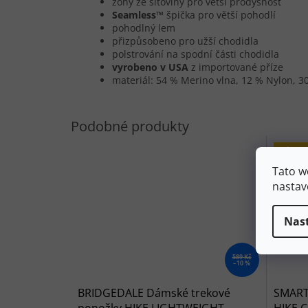
zóny ze síťoviny pro větší prodyšnost
Seamless™
špička pro větší pohodlí
pohodlný lem
přizpůsobeno pro užší chodidla
polstrování na spodní části chodidla
vyrobeno v USA
z importované příze
materiál: 54 % Merino vlna, 12 % Nylon, 3
Výpro
Tato w
nastav
Nas
589 Kč
–10 %
BRIDGEDALE Dámské trekové
SMART