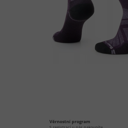
Věrnostní program
S registrací u nás nakoupíte