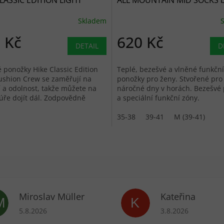
LASSIC EDITION LIGHT
ALL MOUNTAIN MID SOCKS b
ON CREW SOCKS medium
raven - černé
Skladem
 šedé
 Kč
620 Kč
DETAIL
D
ponožky Hike Classic Edition
Teplé, bezešvé a vlněné funkční
ushion Crew se zaměřují na
ponožky pro ženy. Stvořené pro
 a odolnost, takže můžete na
náročné dny v horách. Bezešvé 
úře dojít dál. Zodpovědně
a speciální funkční zóny.
 vlna Merino s certifikací ZQ...
35-38
39-41
M (39-41)
Miroslav Müller
Kateřina
M
K
ek.
Hodnocení obchodu je 5 z 5 hvězdiček.
Hodnocení obchodu 
5.8.2026
3.8.2026