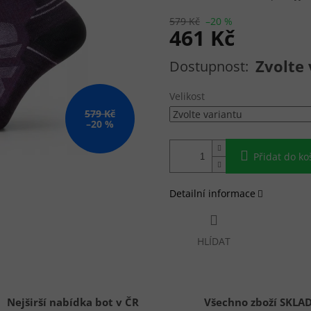
579 Kč
–20 %
461 Kč
Měrná cena:
Zvolte 
Velikost
579 Kč
–20 %
Přidat do ko
Detailní informace
HLÍDAT
Nejširší nabídka bot v ČR
Všechno zboží SKLA