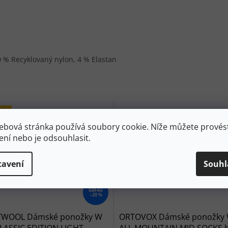
0 % Recyklovaný nylon, 4 % Elastan
dej
ebová stránka používá soubory cookie. Níže můžete provést
ení nebo je odsouhlasit.
tavení
Souhl
529 Kč
–20 %
WOOL Dámské ponožky W
ORTOVOX Dámské ponožky 