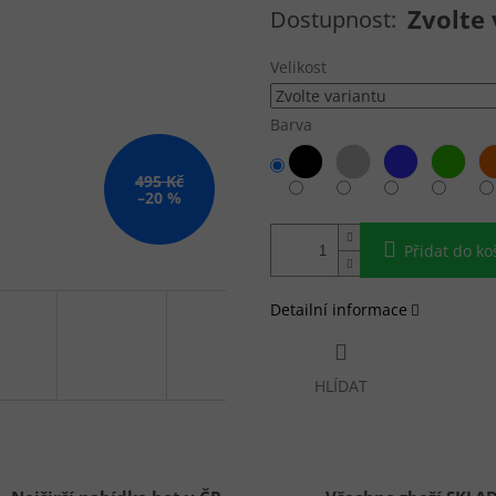
Měrná cena:
Zvolte 
Velikost
Barva
495 Kč
–20 %
Přidat do ko
Detailní informace
HLÍDAT