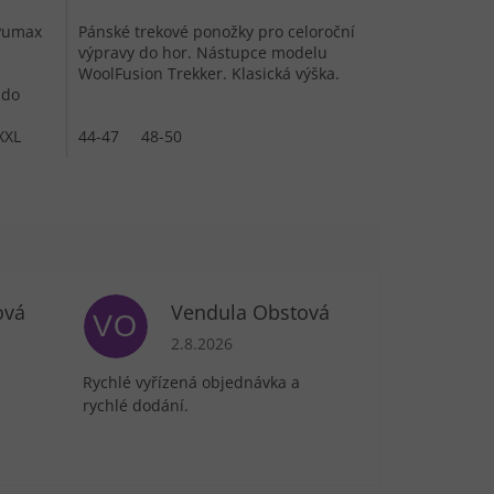
 Pumax
Pánské trekové ponožky pro celoroční
výpravy do hor. Nástupce modelu
WoolFusion Trekker. Klasická výška.
 do
XXL
44-47
48-50
ová
Vendula Obstová
VO
je 5 z 5 hvězdiček.
Hodnocení obchodu je 5 z 5 hvězdiček.
2.8.2026
Rychlé vyřízená objednávka a
rychlé dodání.