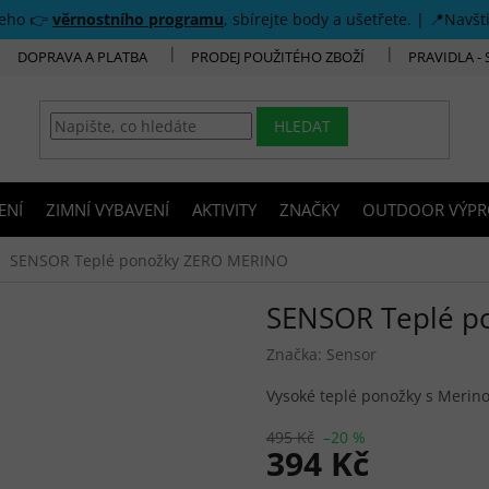
šeho 👉
věrnostního programu
, sbírejte body a ušetřete. | 📍Navšt
DOPRAVA A PLATBA
PRODEJ POUŽITÉHO ZBOŽÍ
PRAVIDLA -
HLEDAT
ENÍ
ZIMNÍ VYBAVENÍ
AKTIVITY
ZNAČKY
OUTDOOR VÝPR
SENSOR Teplé ponožky ZERO MERINO
SENSOR Teplé p
Značka:
Sensor
Vysoké teplé ponožky s Merino
495 Kč
–20 %
394 Kč