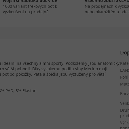
Nejširší nabídka bot v ČR
Všechno zboží SKLA
1000 variant trekových bot k
Na prodejnách k vyzko
vyzkoušení na prodejně.
nebo okamžitému odes
Dop
u ideální na všechny zimní sporty. Podkolenky jsou anatomicky
Kate
pro větší pohodlí. Díky vysokému podílu vlny Merino mají
EAN
jí pot od pokožky. Pata a špička jsou vyztuženy pro větší
Pohl
Mate
5% PAD, 5% Elastan
Barv
Veli
Dru
pro
Výšk
pon