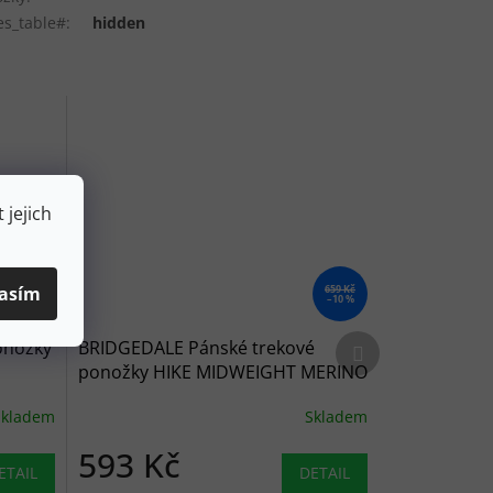
es_table#
:
hidden
 jejich
asím
659 Kč
–10 %
Další produkt
onožky
BRIDGEDALE Pánské trekové
ponožky HIKE MIDWEIGHT MERINO
PERFORMANCE BOOT petrol navy -
Skladem
Skladem
modré
593 Kč
ETAIL
DETAIL