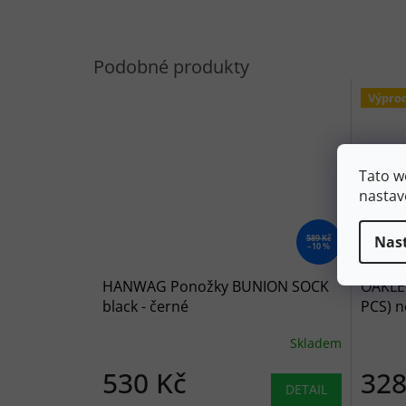
Výpro
Tato w
nastav
Nas
589 Kč
–10 %
HANWAG Ponožky BUNION SOCK
OAKLE
black - černé
PCS) n
Skladem
530 Kč
328
DETAIL