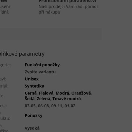
DEM
Profesionální poradenství
ušení
Naši prodejci Vám rádi poradí
lání.
při nákupu
lňkové parametry
gorie
:
Funkční ponožky
:
Zvolte variantu
aví
:
Unisex
riál
:
Syntetika
Černá
,
Fialová
,
Modrá
,
Oranžová
,
a
:
Šedá
,
Zelená
,
Tmavě modrá
kost
:
03-05, 06-08, 09-11, 01-02
h
Ponožky
duktu
:
a
Vysoká
ožky
: