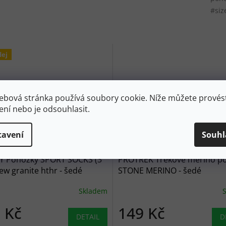
#siz
dej
ebová stránka používá soubory cookie. Níže můžete provést
ení nebo je odsouhlasit.
tavení
Souhl
550 Kč
–40 %
Y Ponožky SPORT SOCKS (3
PROTREK Trekové merino p
ew granite hthr - šedé
STONE MERINO - šedé
Skladem
 Kč
149 Kč
DETAIL
D