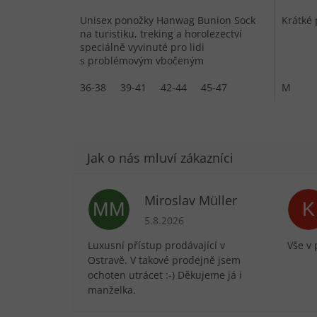
Unisex ponožky Hanwag Bunion Sock
Krátké 
na turistiku, treking a horolezectví
speciálně vyvinuté pro lidi
s problémovým vbočeným
palcem.V oblasti kloubu palce je
ponožka opatřena...
36-38
39-41
42-44
45-47
M
Miroslav Müller
MM
K
Hodnocení obchodu je 5 z 5 hvězdič
5.8.2026
Luxusní přístup prodávající v
Vše v 
Ostravě. V takové prodejně jsem
ochoten utrácet :-) Děkujeme já i
manželka.