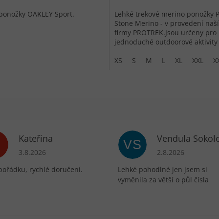
ponožky OAKLEY Sport.
Lehké trekové merino ponožky
Stone Merino - v provedení naší
firmy PROTREK.Jsou určeny pro
jednoduché outdoorové aktivity
nižších i středně vysokých bot.
XS
S
M
L
XL
XXL
X
Kateřina
Vendula Sokol
VS
ek.
Hodnocení obchodu je 5 z 5 hvězdiček.
Hodnocení obchodu 
3.8.2026
2.8.2026
pořádku, rychlé doručení.
Lehké pohodlné jen jsem si
vyměnila za větší o půl čísla