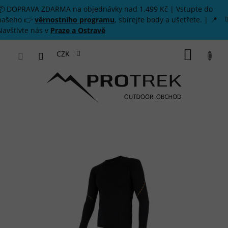
Přejít na obsah
📦 DOPRAVA ZDARMA na objednávky nad 1.499 Kč | Vstupte do
našeho 👉
věrnostního programu
, sbírejte body a ušetřete. | 📍
Navštivte nás v
Praze a Ostravě
NÁKUP
CZK