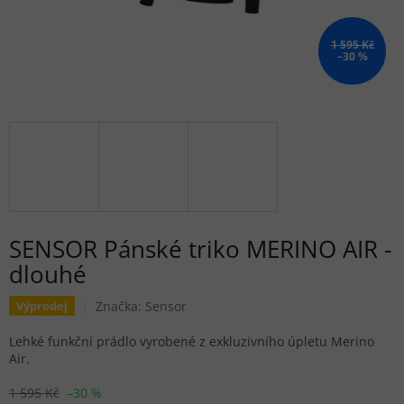
1 595 Kč
–30 %
SENSOR Pánské triko MERINO AIR -
dlouhé
Značka:
Sensor
Výprodej
Lehké funkční prádlo vyrobené z exkluzivního úpletu Merino
Air.
1 595 Kč
–30 %