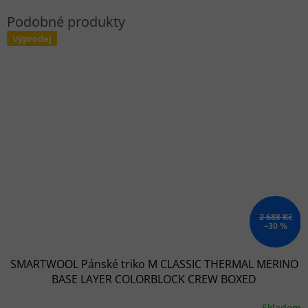
Výprodej
2 688 Kč
–30 %
SMARTWOOL Pánské triko M CLASSIC THERMAL MERINO
BASE LAYER COLORBLOCK CREW BOXED
charcoal/argyle/purple - šeý/modrý/fialový
Skladem