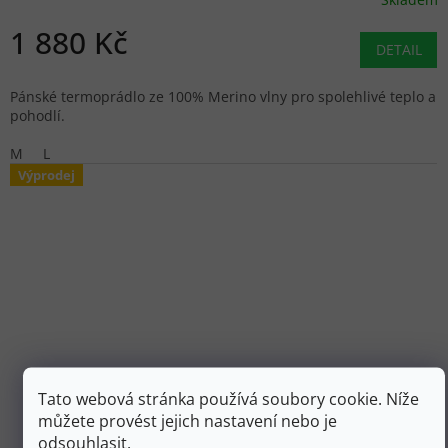
1 880 Kč
DETAIL
Pánské termoprádlo ze 100% Merino vlny pro spolehlivé teplo a
pohodlí.
M
L
Výprodej
Tato webová stránka používá soubory cookie. Níže
můžete provést jejich nastavení nebo je
2 599 Kč
odsouhlasit.
–30 %