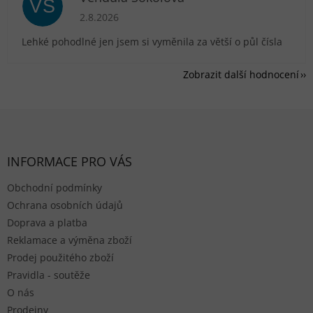
VS
Hodnocení obchodu je 5 z 5 hvězdiček.
2.8.2026
Lehké pohodlné jen jsem si vyměnila za větší o půl čísla
Zobrazit další hodnocení
Zápatí
INFORMACE PRO VÁS
Obchodní podmínky
Ochrana osobních údajů
Doprava a platba
Reklamace a výměna zboží
Prodej použitého zboží
Pravidla - soutěže
O nás
Prodejny