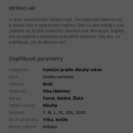
MERINO AIR
O dost snesitelnější lehkost bytí. Termoprádlo Merino Air
ti dovolí užít si sportování naplno. Den co den každý z nás
zvládne až 20 000 nádechů. Nenech své tělo dusit. Dopřej
mu prodyšné a dokonale pohodlné oblečení. Dej mu, co
potřebuje. Jdi do Merino Air!
Doplňkové parametry
Kategorie
:
Funkční prádlo dlouhý rukáv
EAN
:
Zvolte variantu
Pohlaví
:
Muži
Materiál
:
Vlna (Merino)
Barva
:
Černá
,
Modrá
,
Žlutá
Délka rukávů
:
Dlouhý
Velikost
:
S, M, L, XL, XXL, XXXL
Druh produktu
:
Trika, košile
#sizes_table#
:
hidden