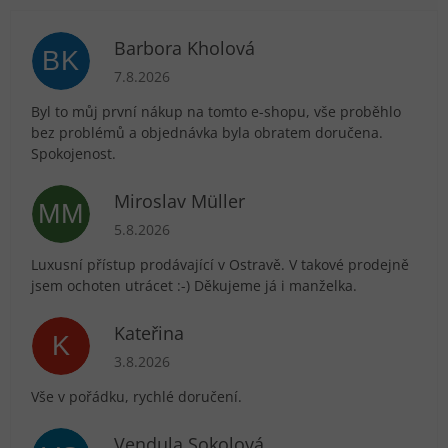
Barbora Kholová
BK
Hodnocení obchodu je 5 z 5 hvězdiček.
7.8.2026
Byl to můj první nákup na tomto e-shopu, vše proběhlo
bez problémů a objednávka byla obratem doručena.
Spokojenost.
Miroslav Müller
MM
Hodnocení obchodu je 5 z 5 hvězdiček.
5.8.2026
Luxusní přístup prodávající v Ostravě. V takové prodejně
jsem ochoten utrácet :-) Děkujeme já i manželka.
Kateřina
K
Hodnocení obchodu je 5 z 5 hvězdiček.
3.8.2026
Vše v pořádku, rychlé doručení.
Vendula Sokolová