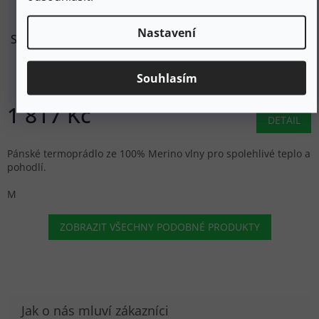
Nastavení
SMARTWOOL Pánské triko M CLASSIC THERMAL MERINO
BL COLORBLOCK CREW BOXED black - černé/červené
Souhlasím
Skladem
1 817 Kč
DETAIL
Pánské termoprádlo ze 100% Merino vlny pro spolehlivé teplo a
pohodlí.
M
ZOBRAZIT VŠECHNY PODOBNÉ PRODUKTY