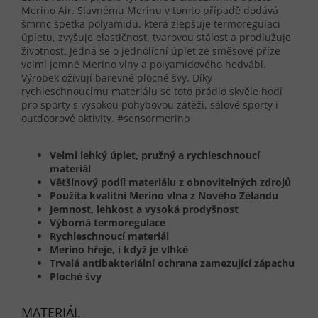
Merino Air. Slavnému Merinu v tomto případě dodává
šmrnc špetka polyamidu, která zlepšuje termoregulaci
úpletu, zvyšuje elastičnost, tvarovou stálost a prodlužuje
životnost. Jedná se o jednolícní úplet ze směsové příze
velmi jemné Merino vlny a polyamidového hedvábí.
Výrobek oživují barevné ploché švy. Díky
rychleschnoucímu materiálu se toto prádlo skvěle hodí
pro sporty s vysokou pohybovou zátěží, sálové sporty i
outdoorové aktivity. #sensormerino
Velmi lehký úplet, pružný a rychleschnoucí
materiál
Většinový podíl materiálu z obnovitelných zdrojů
Použita kvalitní Merino vlna z Nového Zélandu
Jemnost, lehkost a vysoká prodyšnost
Výborná termoregulace
Rychleschnoucí materiál
Merino hřeje, i když je vlhké
Trvalá antibakteriální ochrana zamezující zápachu
Ploché švy
MATERIÁL