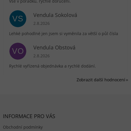
Vše v pořádku, rychlé doručení.
Vendula Sokolová
VS
Hodnocení obchodu je 5 z 5 hvězdiček.
2.8.2026
Lehké pohodlné jen jsem si vyměnila za větší o půl čísla
Vendula Obstová
VO
Hodnocení obchodu je 5 z 5 hvězdiček.
2.8.2026
Rychlé vyřízená objednávka a rychlé dodání.
Zobrazit další hodnocení
Zápatí
INFORMACE PRO VÁS
Obchodní podmínky