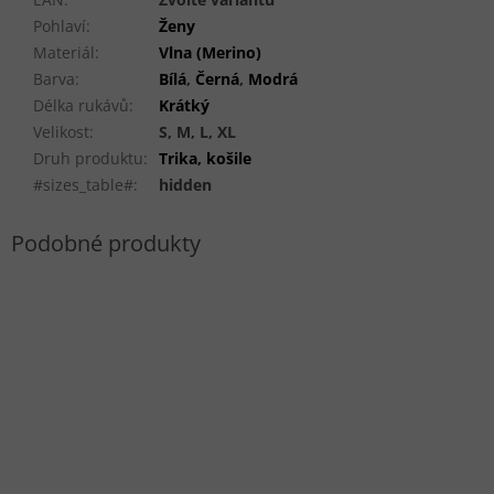
Pohlaví
:
Ženy
Materiál
:
Vlna (Merino)
Barva
:
Bílá
,
Černá
,
Modrá
Délka rukávů
:
Krátký
Velikost
:
S, M, L, XL
Druh produktu
:
Trika, košile
#sizes_table#
:
hidden