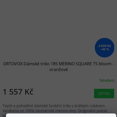
2 599 Kč
–40 %
ORTOVOX Dámské triko 185 MERINO SQUARE TS bloom -
oranžové
Skladem
1 557 Kč
DETAIL
Teplé a pohodlné dámské funkční triko s krátkým rukávem.
Vyrobeno ze 100% tasmánské merino vlny. Originální potisk
loga ORTOVOX a skvělá funkčnost za všech okolností.