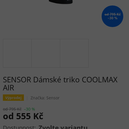
od 795 Kč
–30 %
SENSOR Dámské triko COOLMAX
AIR
Značka:
Sensor
Výprodej
od 795 Kč
–30 %
od
555 Kč
Měrná cena:
Zvolte variantu