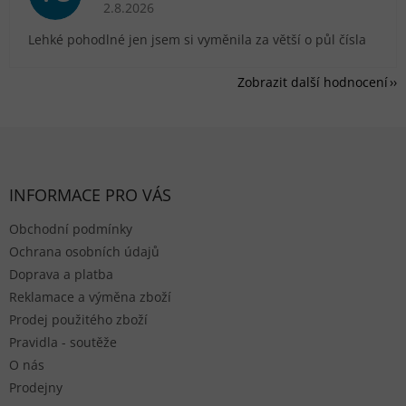
Hodnocení obchodu je 5 z 5 hvězdiček.
2.8.2026
Lehké pohodlné jen jsem si vyměnila za větší o půl čísla
Zobrazit další hodnocení
Zápatí
INFORMACE PRO VÁS
Obchodní podmínky
Ochrana osobních údajů
Doprava a platba
Reklamace a výměna zboží
Prodej použitého zboží
Pravidla - soutěže
O nás
Prodejny