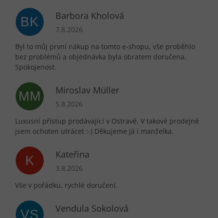
Barbora Kholová
BK
Hodnocení obchodu je 5 z 5 hvězdiček.
7.8.2026
Byl to můj první nákup na tomto e-shopu, vše proběhlo
bez problémů a objednávka byla obratem doručena.
Spokojenost.
Miroslav Müller
MM
Hodnocení obchodu je 5 z 5 hvězdiček.
5.8.2026
Luxusní přístup prodávající v Ostravě. V takové prodejně
jsem ochoten utrácet :-) Děkujeme já i manželka.
Kateřina
K
Hodnocení obchodu je 5 z 5 hvězdiček.
3.8.2026
Vše v pořádku, rychlé doručení.
Vendula Sokolová
VS