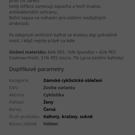
proti UV záření.
Ionty stříbra zamezují zápachu a tvoří trvalou
antibakteriální ochranu.
Boční kapsa na nohavici pro uložení nezbytných
drobností.
Po odepnutí vnitřních kalhot se kraťasy dají pohodlně
nosit, i když nejste právě na kole.
Složení materiálu:
84% PES, 16% Spandex + 42% PES
Coolmax Fresh, 51% PES micro, 7% Lycra (vnitřní kalhoty)
Doplňkové parametry
Kategorie
:
Dámské cyklistické oblečení
EAN
:
Zvolte variantu
Aktivita
:
Cyklistika
Pohlaví
:
Ženy
Barva
:
Černá
Druh produktu
:
Kalhoty, kraťasy, sukně
#sizes_table#
:
hidden