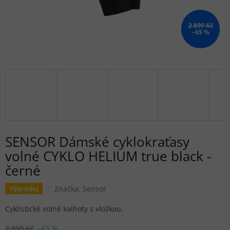
2 899 Kč
–65 %
SENSOR Dámské cyklokraťasy
volné CYKLO HELIUM true black -
černé
Značka:
Sensor
Výprodej
Cyklistické volné kalhoty s vložkou.
2 899 Kč
–65 %