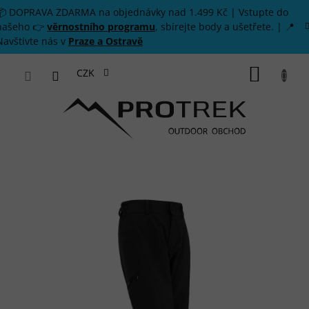
Přejít na obsah
📦 DOPRAVA ZDARMA na objednávky nad 1.499 Kč | Vstupte do
našeho 👉
věrnostního programu
, sbírejte body a ušetřete. | 📍
Navštivte nás v
Praze a Ostravě
NÁKUP
CZK