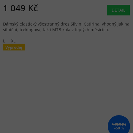
1 049 Kč
DETAIL
Dámský elastický všestranný dres Silvini Catirina, vhodný jak na
silniční, trekingová, tak i MTB kola v teplých měsících.
L
XL
Výprodej
1 050 Kč
–50 %