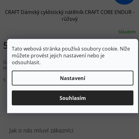
CRAFT Dámský cyklistický nátělník CRAFT CORE ENDUR -
růžový
Skladem
523 Kč
DETAIL
Tato webová stránka používá soubory cookie. Níže
můžete provést jejich nastavení nebo je
odsouhlasit.
Dámský cyklonátělník CRAFT CORE ENDUR určen na pohodové
letní cyklovyjížďky.
Nastavení
S
ZOBRAZIT VŠECHNY PODOBNÉ PRODUKTY
Souhlasím