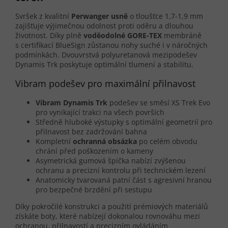
Svršek z kvalitní
Perwanger usně
o tloušťce 1,7-1,9 mm
zajišťuje výjimečnou odolnost proti oděru a dlouhou
životnost. Díky plně
voděodolné GORE-TEX
membráně
s certifikací BlueSign zůstanou nohy suché i v náročných
podmínkách. Dvouvrstvá polyuretanová mezipodešev
Dynamis Trk poskytuje optimální tlumení a stabilitu.
Vibram podešev pro maximální přilnavost
Vibram Dynamis Trk
podešev se směsí XS Trek Evo
pro vynikající trakci na všech površích
Středně hluboké výstupky s optimální geometrií pro
přilnavost bez zadržování bahna
Kompletní
ochranná obsázka
po celém obvodu
chrání před poškozením o kameny
Asymetrická gumová špička nabízí zvýšenou
ochranu a precizní kontrolu při technickém lezení
Anatomicky tvarovaná patní část s agresivní hranou
pro bezpečné brzdění při sestupu
Díky pokročilé konstrukci a použití prémiových materiálů
získáte boty, které nabízejí dokonalou rovnováhu mezi
ochranou, přilnavostí a precizním ovládáním