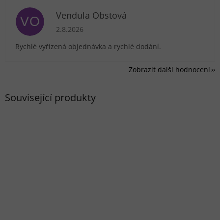
Vendula Obstová
VO
Hodnocení obchodu je 5 z 5 hvězdiček.
2.8.2026
Rychlé vyřízená objednávka a rychlé dodání.
Zobrazit další hodnocení
Související produkty