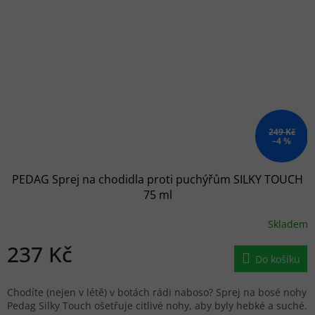
249 Kč
–4 %
PEDAG Sprej na chodidla proti puchýřům SILKY TOUCH
75 ml
Skladem
237 Kč
Do košíku
Chodíte (nejen v létě) v botách rádi naboso? Sprej na bosé nohy
Pedag Silky Touch ošetřuje citlivé nohy, aby byly hebké a suché.