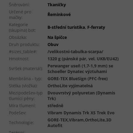
Šněrování
:
Tkaničky
Určené pro
Řemínkové
mačky
:
Kategorie
B-střední turistika
,
F-ferraty
(skupina) bot
:
Obsázka
:
Na špičce
Druh produktu
:
Obuv
#sizes_table#
:
/velikostni-tabulka-scarpa/
Hmotnost
:
1320 g (pánské pár, vel. UK8/EU42)
Perwanger useň (1,7-1,9 mm) se
Svršek (materiál)
:
Schoeller Dynatec výztuhami
Membrána - typ
:
GORE-TEX BlueSign (PFC-free)
Stélka (vložka)
:
OrthoLite vyjímatelná
Mezipodešev-typ
Dvouvrstvý polyuretan (Dynamis
tlumící pěny
:
Trk)
Míra tlumení
:
středně
Podešev
:
Vibram Dynamis Trk XS Trek Evo
GORE-TEX,Vibram,OrthoLite,3D
Technologie
:
Autofit
Terénní