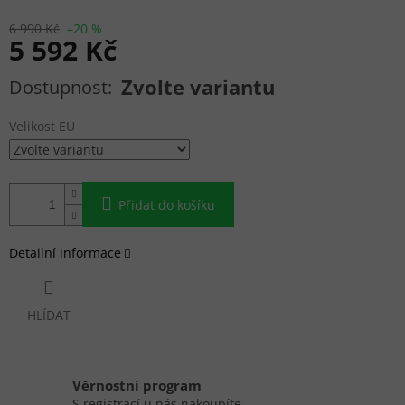
6 990 Kč
–20 %
5 592 Kč
Měrná cena:
Zvolte variantu
Velikost EU
Přidat do košíku
Detailní informace
HLÍDAT
Věrnostní program
S registrací u nás nakoupíte