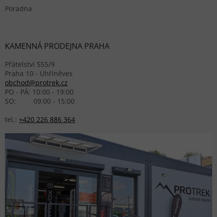
Poradna
KAMENNÁ PRODEJNA PRAHA
Přátelství 555/9
Praha 10 - Uhříněves
obchod@protrek.cz
PO - PÁ: 10:00 - 19:00
SO: 09:00 - 15:00
tel.:
+420 226 886 364