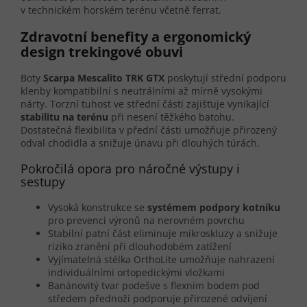
v technickém horském terénu včetně ferrat.
Zdravotní benefity a ergonomický
design trekingové obuvi
Boty
Scarpa Mescalito TRK GTX
poskytují střední podporu
klenby kompatibilní s neutrálními až mírně vysokými
nárty. Torzní tuhost ve střední části zajišťuje vynikající
stabilitu na terénu
při nesení těžkého batohu.
Dostatečná flexibilita v přední části umožňuje přirozený
odval chodidla a snižuje únavu při dlouhých túrách.
Pokročilá opora pro náročné výstupy i
sestupy
Vysoká konstrukce se
systémem podpory kotníku
pro prevenci výronů na nerovném povrchu
Stabilní patní část eliminuje mikroskluzy a snižuje
riziko zranění při dlouhodobém zatížení
Vyjímatelná stélka OrthoLite umožňuje nahrazení
individuálními ortopedickými vložkami
Banánovitý tvar podešve s flexním bodem pod
středem přednoží podporuje přirozené odvíjení