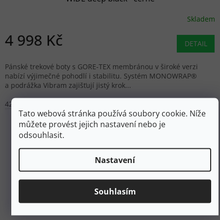
Skladem
4 998 Kč
DETAIL
Pánské trekové boty s GORE-TEX membránou v široké verzi
nabízí výjimečné pohodlí i stabilitu. Systém MONOWRAP®
a podrážka Vibram zajišťují jistý krok...
42
44,5
46
46,5
47
51
Tato webová stránka používá soubory cookie. Níže
můžete provést jejich nastavení nebo je
odsouhlasit.
Nastavení
Souhlasím