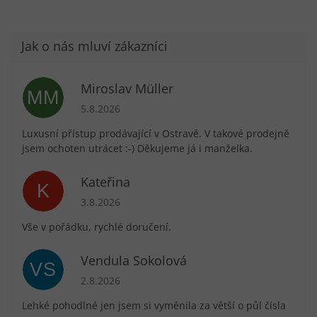
Miroslav Müller
MM
Hodnocení obchodu je 5 z 5 hvězdiček.
5.8.2026
Luxusní přístup prodávající v Ostravě. V takové prodejně
jsem ochoten utrácet :-) Děkujeme já i manželka.
Kateřina
K
Hodnocení obchodu je 5 z 5 hvězdiček.
3.8.2026
Vše v pořádku, rychlé doručení.
Vendula Sokolová
VS
Hodnocení obchodu je 5 z 5 hvězdiček.
2.8.2026
Lehké pohodlné jen jsem si vyměnila za větší o půl čísla