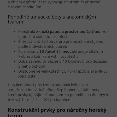
a objem v přední části vyhovuje neutrálním až mírně
širokým chodidlům.
Pohodlné turistické boty s anatomickým
tvarem
Konstrukce s
užší patou a prostornou špičkou
pro
optimální stabilitu i komfort
Šněrování až ke špičce pro přizpůsobení objemu
podle individuálních potřeb
Polstrovaný
3D Autofit límec
zabraňuje otlakům
v oblasti kotníku a Achillovy šlachy
Doba záběhu přibližně 5-10 kilometrů pro dosažení
plného pohodlí
Dostupné ve velikostech EU 40-47 (půlčísla) a 48-50
(celá čísla)
Díky kombinaci precizního anatomického tvaru
a možnosti individuálního přizpůsobení získáte boty,
které poskytují výjimečnou oporu a pohodlí i na dlouhých
trekových trasách s těžkým batohem.
Konstrukční prvky pro náročný horský
terén