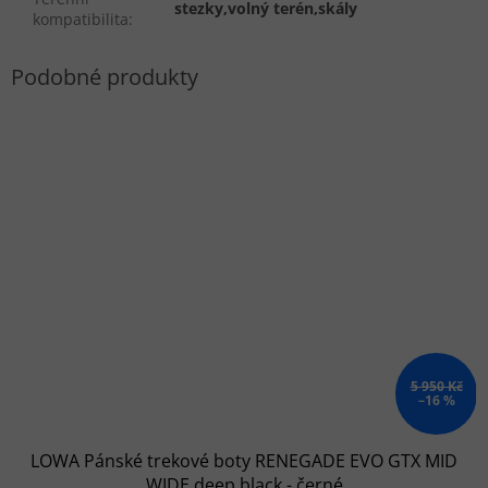
stezky,volný terén,skály
kompatibilita
:
5 950 Kč
–16 %
LOWA Pánské trekové boty RENEGADE EVO GTX MID
WIDE deep black - černé