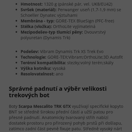
Hmotnost:
1320 g (pánské pár, vel. UK8/EU42)
Svršek (materiál):
Perwanger useň (1,7-1,9 mm) se
Schoeller Dynatec výztuhami
Membrána - typ:
GORE-TEX BlueSign (PFC-free)
Stélka (vložka):
OrthoLite vyjímatelná
Mezipodešev-typ tlumící pěny:
Dvouvrstvý
polyuretan (Dynamis Trk)
Podešev:
Vibram Dynamis Trk XS Trek Evo
Technologie:
GORE-TEX;Vibram;OrthoLite;3D Autofit
Terénní kompatibilita:
stezky;volný terén;skály
Výška kotníku:
vysoká
Resolovatelnost:
ano
Správné padnutí a výběr velikosti
trekových bot
Boty
Scarpa Mescalito TRK GTX
využívají specifické kopyto
BNT se středně širokou přední částí a užší patou pro
přesné padnutí. Anatomicky tvarovaný střih nabízí
dostatek prostoru pro přirozený pohyb prstů při došlapu,
zatímco zadní část pevně fixuje patu. Středně vysoký nárt