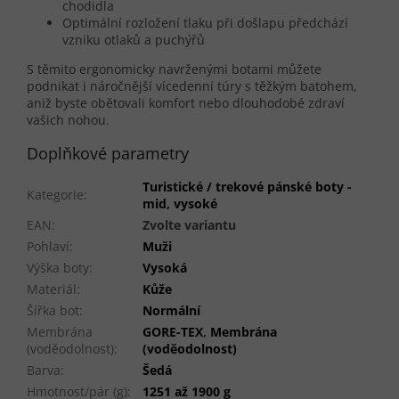
chodidla
Optimální rozložení tlaku při došlapu předchází
vzniku otlaků a puchýřů
S těmito ergonomicky navrženými botami můžete
podnikat i náročnější vícedenní túry s těžkým batohem,
aniž byste obětovali komfort nebo dlouhodobé zdraví
vašich nohou.
Doplňkové parametry
Turistické / trekové pánské boty -
Kategorie
:
mid, vysoké
EAN
:
Zvolte variantu
Pohlaví
:
Muži
Výška boty
:
Vysoká
Materiál
:
Kůže
Šířka bot
:
Normální
Membrána
GORE-TEX
,
Membrána
(voděodolnost)
:
(voděodolnost)
Barva
:
Šedá
Hmotnost/pár (g)
:
1251 až 1900 g