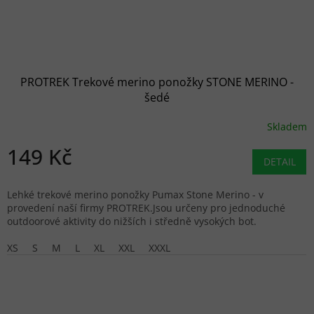
PROTREK Trekové merino ponožky STONE MERINO -
šedé
Skladem
149 Kč
DETAIL
Lehké trekové merino ponožky Pumax Stone Merino - v
provedení naší firmy PROTREK.Jsou určeny pro jednoduché
outdoorové aktivity do nižších i středně vysokých bot.
XS
S
M
L
XL
XXL
XXXL