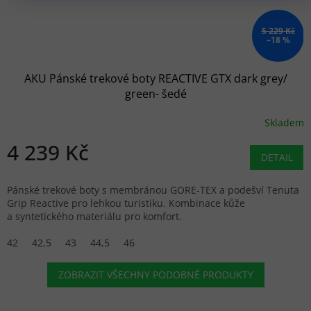
5 229 Kč
–18 %
AKU Pánské trekové boty REACTIVE GTX dark grey/
green- šedé
Skladem
4 239 Kč
DETAIL
Pánské trekové boty s membránou GORE-TEX a podešví Tenuta
Grip Reactive pro lehkou turistiku. Kombinace kůže
a syntetického materiálu pro komfort.
42
42,5
43
44,5
46
ZOBRAZIT VŠECHNY PODOBNÉ PRODUKTY