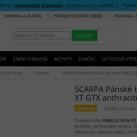
šeho 👉
věrnostního programu
, sbírejte body a ušetřete. | 📍Navšt
DOPRAVA A PLATBA
PRODEJ POUŽITÉHO ZBOŽÍ
PRAVIDLA -
HLEDAT
ENÍ
ZIMNÍ VYBAVENÍ
AKTIVITY
ZNAČKY
OUTDOOR VÝPR
ěžecké boty
Pánské
SCARPA Pánské běžecké boty RIBELLE
SCARPA Pánské 
XT GTX anthracit
Značka:
Scarpa
Výprodej
Trailová bota
RIBELLE RUN XT
drsném, technickém terénu. 
ideální pro dlouhé trasy i lehčí