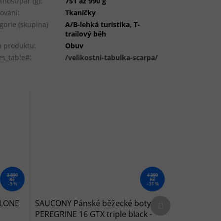
nost/pár (g)
:
751 až 990 g
ování
:
Tkaničky
gorie (skupina)
A/B-lehká turistika
,
T-
trailový běh
 produktu
:
Obuv
es_table#
:
/velikostni-tabulka-scarpa/
3 890
4 399
Kč
Kč
–5 %
–31 %
Další produkt
 LONE
SAUCONY Pánské běžecké boty
PEREGRINE 16 GTX triple black -