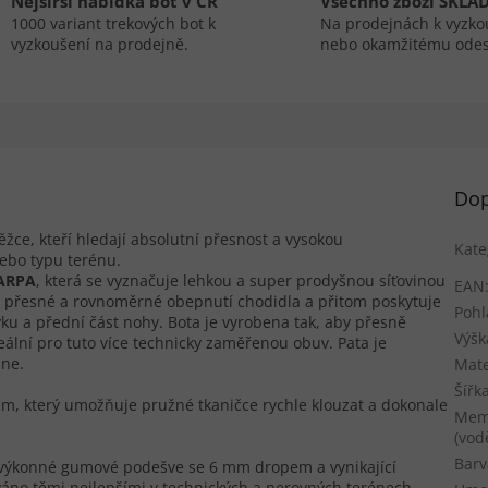
Nejširší nabídka bot v ČR
Všechno zboží SKLA
1000 variant trekových bot k
Na prodejnách k vyzko
vyzkoušení na prodejně.
nebo okamžitému odes
Dop
ěžce, kteří hledají
absolutní přesnost a vysokou
Kate
nebo typu terénu.
CARPA
, která se vyznačuje lehkou a super prodyšnou síťovinou
EAN
e přesné a rovnoměrné obepnutí chodidla a přitom poskytuje
Pohl
zyku a přední část nohy. Bota je vyrobena tak, aby přesně
Výšk
ální pro tuto více technicky zaměřenou obuv. Pata je
pne.
Mate
Šířk
ém, který umožňuje pružné tkaničce rychle klouzat a dokonale
Mem
(vod
Barv
 výkonné gumové podešve se 6 mm dropem a vynikající
áno těmi nejlepšími v technických a nerovných terénech.