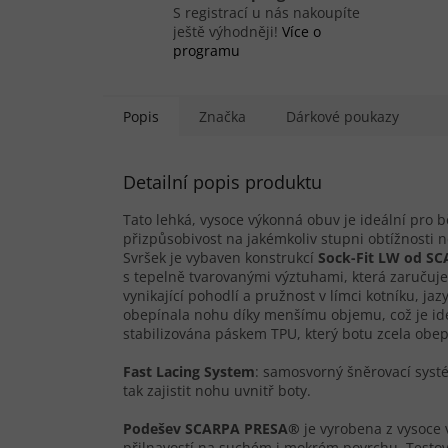
S registrací u nás nakoupíte
ještě výhodněji!
Více o
programu
Popis
Značka
Dárkové poukazy
Detailní popis produktu
Tato lehká, vysoce výkonná obuv je ideální pro b
přizpůsobivost na jakémkoliv stupni obtížnosti 
Svršek je vybaven konstrukcí
Sock-Fit LW od S
s tepelně tvarovanými výztuhami, která zaručuj
vynikající pohodlí a pružnost v límci kotníku, ja
obepínala nohu díky menšímu objemu, což je ide
stabilizována páskem TPU, který botu zcela obe
Fast Lacing System
: samosvorný šněrovací syst
tak zajistit nohu uvnitř boty.
Podešev SCARPA PRESA®
je vyrobena z vysoce
přilnavostí na suchém i mokrém povrchu. Testov