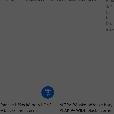
Hmot
Šněr
Kate
bot
:
Druh
#siz
3 890
Kč
–5 %
 Pánské běžecké boty LONE
ALTRA Pánské běžecké boty
+ black/lime - černé
PEAK 9+ WIDE black - černé