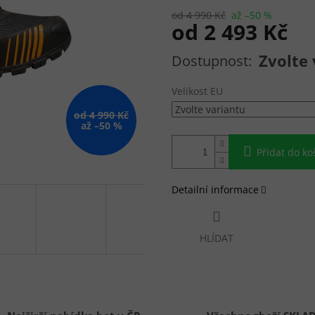
od 4 990 Kč
až –50 %
od
2 493 Kč
Měrná cena:
Zvolte 
Velikost EU
od 4 990 Kč
až –50 %
Přidat do ko
Detailní informace
HLÍDAT