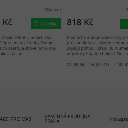
Skladem
 Kč
818 Kč
Do košíku
D
 (nejen v létě) v botách rádi
Komfortní anatomické vložky do
? Sprej na bosé nohy Pedag
pro chodidla se střední klenbou
ouch ošetřuje citlivé nohy, aby
Zvyšují pohodlí, stabilitu, tlume
bké a suché.
omezují případné bolesti. Do sp
i každodenní obuvi.
XS (35-36)
M (39-41)
L (42-4
KAMENNÁ PRODEJNA
ACE PRO VÁS
Instagr
PRAHA