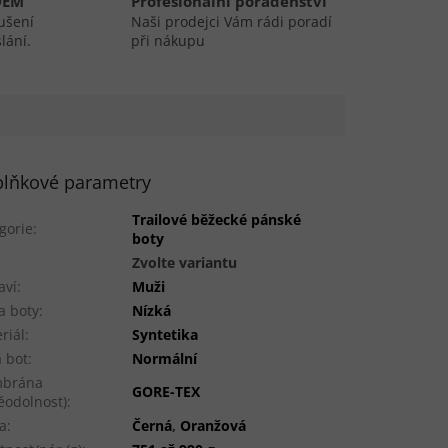
DEM
Profesionální poradenství
ušení
Naši prodejci Vám rádi poradí
lání.
při nákupu
lňkové parametry
Trailové běžecké pánské
gorie
:
boty
:
Zvolte variantu
aví
:
Muži
a boty
:
Nízká
riál
:
Syntetika
a bot
:
Normální
brána
GORE-TEX
ěodolnost)
:
a
:
Černá
,
Oranžová