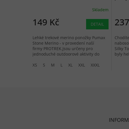
Skladem
149 Kč
237
DETAIL
Lehké trekové merino ponožky Pumax
Chodíte
Stone Merino - v provedení naší
naboso
firmy PROTREK.Jsou určeny pro
Silky T
jednoduché outdoorové aktivity do
byly he
nižších i středně vysokých bot.
XS
S
M
L
XL
XXL
XXXL
Zápatí
INFORM