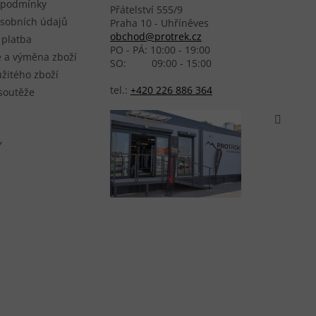
 podmínky
Přátelství 555/9
sobních údajů
Praha 10 - Uhříněves
obchod@protrek.cz
 platba
PO - PÁ: 10:00 - 19:00
 a výměna zboží
SO: 09:00 - 15:00
žitého zboží
tel.:
+420 226 886 364
 soutěže
Y