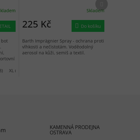
Další produkt
Skladem
Skladem
225 Kč
ETAIL
Do košíku
 bot
Barth Imprägnier Spray - ochrana proti
.
vlhkosti a nečistotám. Voděodolný
ní,
aerosol na kůži, semiš a textil.
ortovní
3)
XL (44-45)
KAMENNÁ PRODEJNA
am
OSTRAVA