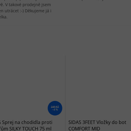
vě. V takové prodejně jsem
n utrácet :-) Děkujeme já i
lka.
249 Kč
–4 %
Sprej na chodidla proti
SIDAS 3FEET Vložky do bot
řům SILKY TOUCH 75 ml
COMFORT MID