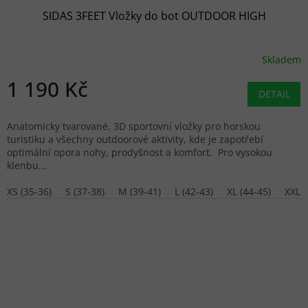
SIDAS 3FEET Vložky do bot OUTDOOR HIGH
Skladem
1 190 Kč
DETAIL
Anatomicky tvarované, 3D sportovní vložky pro horskou
turistiku a všechny outdoorové aktivity, kde je zapotřebí
optimální opora nohy, prodyšnost a komfort. Pro vysokou
klenbu...
XS (35-36)
S (37-38)
M (39-41)
L (42-43)
XL (44-45)
XXL (