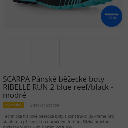
4 839 Kč
–38 %
SCARPA Pánské běžecké boty
RIBELLE RUN 2 blue reef/black -
modré
Značka:
Scarpa
Výprodej
Technické trailové běžecké boty s konstrukcí 3S Frame pro
stabilitu a přesnost na náročném terénu. Nízká hmotnost,
podešev SuperGum s 6mm výstupky.