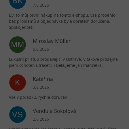
BK
Hodnocení obchodu je 5 z 5 hvězdiček.
7.8.2026
Byl to můj první nákup na tomto e-shopu, vše proběhlo
bez problémů a objednávka byla obratem doručena.
Spokojenost.
Miroslav Müller
MM
Hodnocení obchodu je 5 z 5 hvězdiček.
5.8.2026
Luxusní přístup prodávající v Ostravě. V takové prodejně
jsem ochoten utrácet :-) Děkujeme já i manželka.
Kateřina
K
Hodnocení obchodu je 5 z 5 hvězdiček.
3.8.2026
Vše v pořádku, rychlé doručení.
Vendula Sokolová
VS
Hodnocení obchodu je 5 z 5 hvězdiček.
2.8.2026