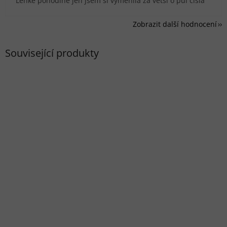
Lehké pohodlné jen jsem si vyměnila za větší o půl čísla
Zobrazit další hodnocení
Související produkty