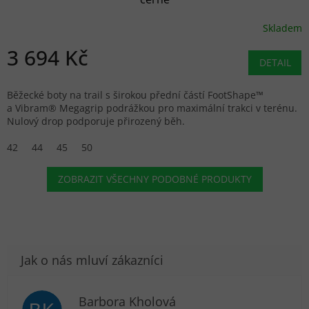
Skladem
3 694 Kč
DETAIL
Běžecké boty na trail s širokou přední částí FootShape™
a Vibram® Megagrip podrážkou pro maximální trakci v terénu.
Nulový drop podporuje přirozený běh.
42
44
45
50
ZOBRAZIT VŠECHNY PODOBNÉ PRODUKTY
Barbora Kholová