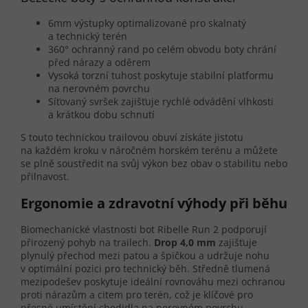
6mm výstupky optimalizované pro skalnatý
a technický terén
360° ochranný rand po celém obvodu boty chrání
před nárazy a oděrem
Vysoká torzní tuhost poskytuje stabilní platformu
na nerovném povrchu
Síťovaný svršek zajišťuje rychlé odvádění vlhkosti
a krátkou dobu schnutí
S touto technickou trailovou obuví získáte jistotu
na každém kroku v náročném horském terénu a můžete
se plně soustředit na svůj výkon bez obav o stabilitu nebo
přilnavost.
Ergonomie a zdravotní výhody při běhu
Biomechanické vlastnosti bot Ribelle Run 2 podporují
přirozený pohyb na trailech.
Drop 4,0 mm
zajišťuje
plynulý přechod mezi patou a špičkou a udržuje nohu
v optimální pozici pro technický běh. Středně tlumená
mezipodešev poskytuje ideální rovnováhu mezi ochranou
proti nárazům a citem pro terén, což je klíčové pro
přesné umístění chodidla na nerovném povrchu.