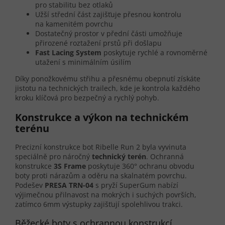
pro stabilitu bez otlaků
Užší střední část zajišťuje přesnou kontrolu
na kamenitém povrchu
Dostatečný prostor v přední části umožňuje
přirozené roztažení prstů při došlapu
Fast Lacing System
poskytuje rychlé a rovnoměrné
utažení s minimálním úsilím
Díky ponožkovému střihu a přesnému obepnutí získáte
jistotu na technických trailech, kde je kontrola každého
kroku klíčová pro bezpečný a rychlý pohyb.
Konstrukce a výkon na technickém
terénu
Precizní konstrukce bot Ribelle Run 2 byla vyvinuta
speciálně pro náročný
technický terén
. Ochranná
konstrukce
3S Frame
poskytuje 360° ochranu obvodu
boty proti nárazům a oděru na skalnatém povrchu.
Podešev
PRESA TRN-04
s pryží SuperGum nabízí
výjimečnou přilnavost na mokrých i suchých površích,
zatímco 6mm výstupky zajišťují spolehlivou trakci.
Běžecké boty s ochrannou konstrukcí