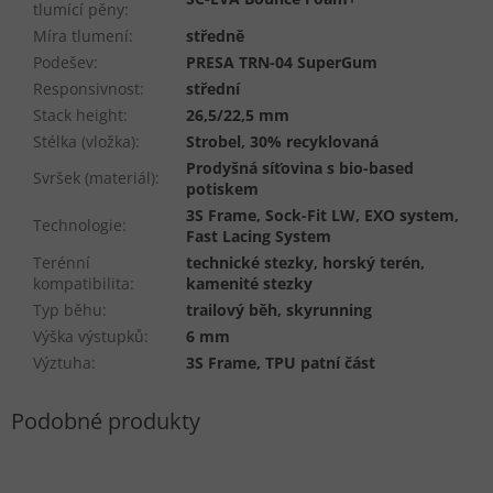
tlumící pěny
:
Míra tlumení
:
středně
Podešev
:
PRESA TRN-04 SuperGum
Responsivnost
:
střední
Stack height
:
26,5/22,5 mm
Stélka (vložka)
:
Strobel, 30% recyklovaná
Prodyšná síťovina s bio-based
Svršek (materiál)
:
potiskem
3S Frame, Sock-Fit LW, EXO system,
Technologie
:
Fast Lacing System
Terénní
technické stezky, horský terén,
kompatibilita
:
kamenité stezky
Typ běhu
:
trailový běh, skyrunning
Výška výstupků
:
6 mm
Výztuha
:
3S Frame, TPU patní část