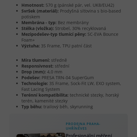
Hmotnost:
570 g (pánské pár, vel. UK8/EU42)
Svršek (materiál):
Prodyšná síťovina s bio-based
potiskem
Membrána - typ:
Bez membrány
Stélka (vložka):
Strobel, 30% recyklovaná
Mezipodešev-typ tlumící pěny:
SC-EVA Bounce
Foam+
Výztuha:
3S Frame, TPU patní část
Míra tlumení:
středně
Responsivnost:
střední
Drop (mm):
4,0 mm
Podešev:
PRESA TRN-04 SuperGum
Technologie:
3S Frame, Sock-Fit LW, EXO system,
Fast Lacing System
Terénní kompatibilita:
technické stezky, horský
terén, kamenité stezky
Typ běhu:
trailový běh, skyrunning
PRODEJNA PRAHA-
UHŘÍNĚVES
Profesionální měření