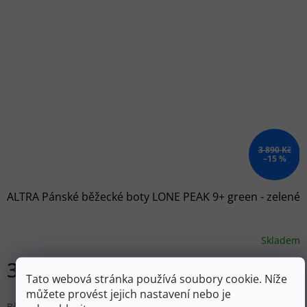
3 890 Kč
–15 %
ALTRA Pánské běžecké boty LONE PEAK 9+ green - zelené
Skladem
3 305 Kč
DETAIL
Tato webová stránka používá soubory cookie. Níže
můžete provést jejich nastavení nebo je
Běžecké boty na trail s širokou přední částí FootShape™