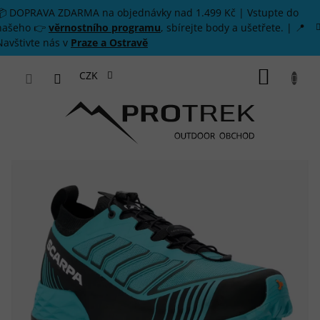
Přejít na obsah
📦 DOPRAVA ZDARMA na objednávky nad 1.499 Kč | Vstupte do
našeho 👉
věrnostního programu
, sbírejte body a ušetřete. | 📍
Navštivte nás v
Praze a Ostravě
NÁKUP
CZK