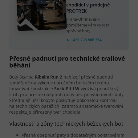
chodidel v prodejně
PROTREK
Praha-Uhříněves –
pomůžeme vám vybrat
správné boty
📞 +420 226 886 364
Přesné padnutí pro technické trailové
běhání
Boty Scarpa
Ribelle Run 2
nabízejí přesné padnutí
zaměřené na výkon v náročném horském terénu.
Inovativní konstrukce
Sock-Fit LW
využívá ponožkový
střih pro přesné obepnutí nohy bez pohybu uvnitř boty.
Střední až užší kopyto poskytuje dokonalou kontrolu
na technických pasážích, zatímco anatomické tvarování
respektuje přirozený tvar chodidla.
Vlastnosti a zóny technických běžeckých bot
Přesné obepnutí paty s dodatečným polstrováním