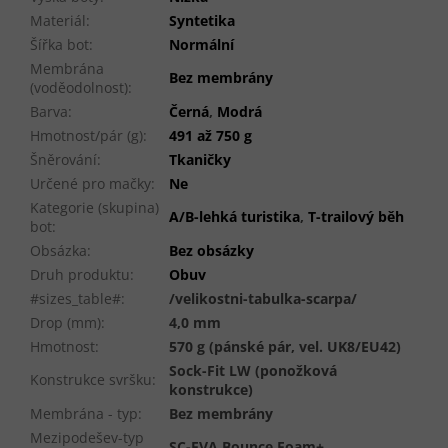
Materiál
:
Syntetika
Šířka bot
:
Normální
Membrána
Bez membrány
(voděodolnost)
:
Barva
:
Černá
,
Modrá
Hmotnost/pár (g)
:
491 až 750 g
Šněrování
:
Tkaničky
Určené pro mačky
:
Ne
Kategorie (skupina)
A/B-lehká turistika
,
T-trailový běh
bot
:
Obsázka
:
Bez obsázky
Druh produktu
:
Obuv
#sizes_table#
:
/velikostni-tabulka-scarpa/
Drop (mm)
:
4,0 mm
Hmotnost
:
570 g (pánské pár, vel. UK8/EU42)
Sock-Fit LW (ponožková
Konstrukce svršku
:
konstrukce)
Membrána - typ
:
Bez membrány
Mezipodešev-typ
SC-EVA Bounce Foam+