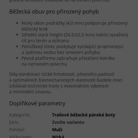
Běžecká obuv pro přirozený pohyb
Nízký sklon podrážky (4,0 mm) podporuje přirozený
běžecký krok
Střední stack height (26,5/22,5 mm) nabízí vyvážený
cit pro terén a ochranu
Ponožkový límec poskytuje vynikající propriocepci
a zpětnou vazbu bez omezení pohybu
Pevná platforma zabraňuje přetáčení kotníku
na nerovném povrchu
Díky kombinaci nízké hmotnosti, přesného padnutí
a optimálních biomechanických vlastností budete moci
zdolávat technické traily s maximálním výkonem
a minimální únavou.
Doplňkové parametry
Kategorie
:
Trailové běžecké pánské boty
EAN
:
Zvolte variantu
Pohlaví
:
Muži
Výška boty
:
Nízká