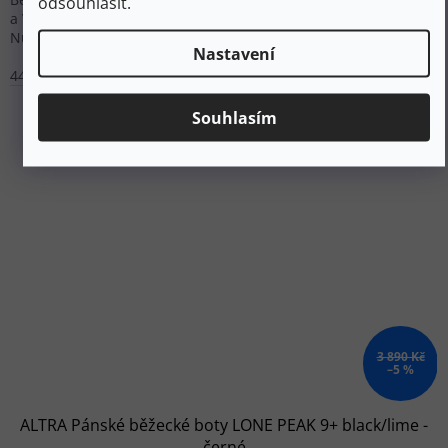
odsouhlasit.
a Vibram® Megagrip podrážkou pro maximální trakci v terénu.
Nulový drop podporuje přirozený běh.
Nastavení
44,5
46,5
Souhlasím
3 890 Kč
–5 %
ALTRA Pánské běžecké boty LONE PEAK 9+ black/lime -
černé