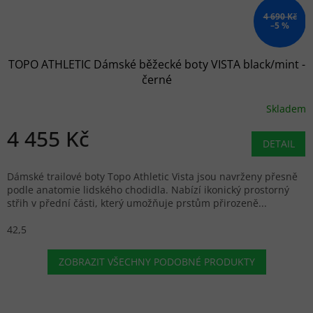
4 690 Kč
–5 %
TOPO ATHLETIC Dámské běžecké boty VISTA black/mint -
černé
Skladem
4 455 Kč
DETAIL
Dámské trailové boty Topo Athletic Vista jsou navrženy přesně
podle anatomie lidského chodidla. Nabízí ikonický prostorný
střih v přední části, který umožňuje prstům přirozeně...
42,5
ZOBRAZIT VŠECHNY PODOBNÉ PRODUKTY