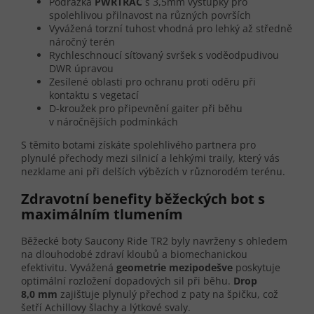
Podrážka
PWRTRAC
s 3,5mm výstupky pro
spolehlivou přilnavost na různých površích
Vyvážená torzní tuhost vhodná pro lehký až středně
náročný terén
Rychleschnoucí síťovaný svršek s voděodpudivou
DWR úpravou
Zesílené oblasti pro ochranu proti oděru při
kontaktu s vegetací
D-kroužek pro připevnění gaiter při běhu
v náročnějších podmínkách
S těmito botami získáte spolehlivého partnera pro
plynulé přechody mezi silnicí a lehkými traily, který vás
nezklame ani při delších výbězích v různorodém terénu.
Zdravotní benefity běžeckých bot s
maximálním tlumením
Běžecké boty Saucony Ride TR2 byly navrženy s ohledem
na dlouhodobé zdraví kloubů a biomechanickou
efektivitu. Vyvážená
geometrie mezipodešve
poskytuje
optimální rozložení dopadových sil při běhu.
Drop
8,0 mm
zajišťuje plynulý přechod z paty na špičku, což
šetří Achillovy šlachy a lýtkové svaly.