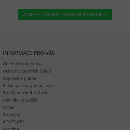
ZOBRAZIT VŠECHNY SOUVISEJÍCÍ PRODUKTY
Zápatí
INFORMACE PRO VÁS
Obchodní podmínky
Ochrana osobních údajů
Doprava a platba
Reklamace a výměna zboží
Prodej použitého zboží
Pravidla - soutěže
O nás
Prodejny
KONTAKTY
Poradna