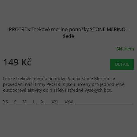
PROTREK Trekové merino ponožky STONE MERINO -
šedé
Skladem
149 Kč
DETAIL
Lehké trekové merino ponožky Pumax Stone Merino - v
provedení naší firmy PROTREK.Jsou určeny pro jednoduché
outdoorové aktivity do nižších i středně vysokých bot.
XS
S
M
L
XL
XXL
XXXL