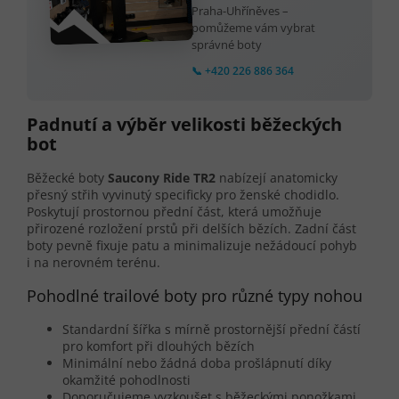
Praha-Uhříněves –
pomůžeme vám vybrat
správné boty
📞 +420 226 886 364
Padnutí a výběr velikosti běžeckých
bot
Běžecké boty
Saucony Ride TR2
nabízejí anatomicky
přesný střih vyvinutý specificky pro ženské chodidlo.
Poskytují prostornou přední část, která umožňuje
přirozené rozložení prstů při delších bězích. Zadní část
boty pevně fixuje patu a minimalizuje nežádoucí pohyb
i na nerovném terénu.
Pohodlné trailové boty pro různé typy nohou
Standardní šířka s mírně prostornější přední částí
pro komfort při dlouhých bězích
Minimální nebo žádná doba prošlápnutí díky
okamžité pohodlnosti
Doporučujeme vyzkoušet s běžeckými ponožkami,