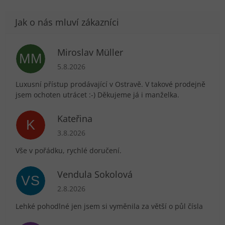
Miroslav Müller
MM
Hodnocení obchodu je 5 z 5 hvězdiček.
5.8.2026
Luxusní přístup prodávající v Ostravě. V takové prodejně
jsem ochoten utrácet :-) Děkujeme já i manželka.
Kateřina
K
Hodnocení obchodu je 5 z 5 hvězdiček.
3.8.2026
Vše v pořádku, rychlé doručení.
Vendula Sokolová
VS
Hodnocení obchodu je 5 z 5 hvězdiček.
2.8.2026
Lehké pohodlné jen jsem si vyměnila za větší o půl čísla