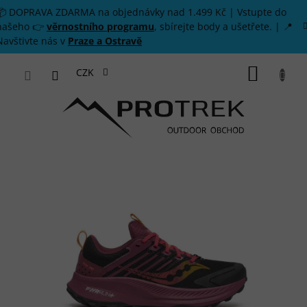
Přejít na obsah
📦 DOPRAVA ZDARMA na objednávky nad 1.499 Kč | Vstupte do
našeho 👉
věrnostního programu
, sbírejte body a ušetřete. | 📍
Navštivte nás v
Praze a Ostravě
NÁKUP
CZK