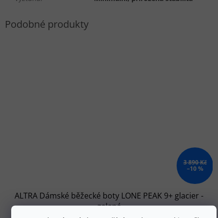
3 890 Kč
–10 %
ALTRA Dámské běžecké boty LONE PEAK 9+ glacier -
zelené