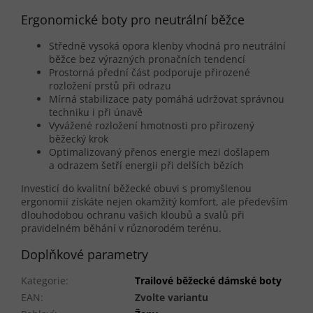
Ergonomické boty pro neutrální běžce
Středně vysoká opora klenby vhodná pro neutrální
běžce bez výrazných pronačních tendencí
Prostorná přední část podporuje přirozené
rozložení prstů při odrazu
Mírná stabilizace paty pomáhá udržovat správnou
techniku i při únavě
Vyvážené rozložení hmotnosti pro přirozený
běžecký krok
Optimalizovaný přenos energie mezi došlapem
a odrazem šetří energii při delších bězích
Investicí do kvalitní běžecké obuvi s promyšlenou
ergonomií získáte nejen okamžitý komfort, ale především
dlouhodobou ochranu vašich kloubů a svalů při
pravidelném běhání v různorodém terénu.
Doplňkové parametry
Kategorie
:
Trailové běžecké dámské boty
EAN
:
Zvolte variantu