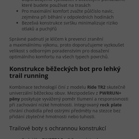
které budete používat na trasách
Pro maximální komfort zvažte půlčíslo navíc,
zejména při běhání v odpoledních hodinách
Bezešvá konstrukce svršku minimalizuje riziko
otlaků a puchýřů
Správné padnutí je klíčem k prevenci zranění
a maximálnímu výkonu, proto doporučujeme vyzkoušet
velikost s odborným poradenstvím pro dosažení
optimálního komfortu na všech typech povrchů.
Konstrukce běžeckých bot pro lehký
trail running
Kombinace technologií činí z modelu
Ride TR2
skutečně
univerzální běžeckou obuv. Mezipodešev z
PWRRUN+
pěny
poskytuje vyvážený poměr tlumení a responsivnosti
při zachování nízké hmotnosti. Integrovaný
rock plate
chrání chodidla před ostrými předměty na stezce bez
přidání zbytečné hmotnosti nebo tuhosti.
Trailové boty s ochrannou konstrukcí