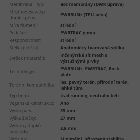
Membrána - typ
:
Bez membrány (DWR úprava)
Mezipodešev-typ
PWRRUN+ (TPU pěna)
tlumící pěny
:
Míra tlumení
:
střední
Podešev
:
PWRTRAC guma
Responsivnost
:
střední
Stélka (vložka)
:
Anatomicky tvarovaná stélka
Inženýrská síť mesh s
Svršek (materiál)
:
výztužnými prvky
PWRRUN+, PWRTRAC, Rock
Technologie
:
plate
les, pevný terén, přírodní terén,
Terénní kompatibilita
:
lehká tůra
Typ běhu
:
trail running, neutrální běh
Veganská konstrukce
:
Ano
Výška paty
:
35 mm
Výška špičky
:
27 mm
Výška výstupků
3,5 mm
podrážky
:
Výztuha
:
Minimální, přirozená stabilita