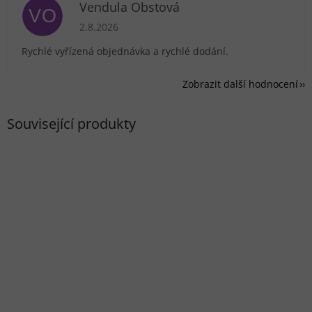
Vendula Obstová
VO
Hodnocení obchodu je 5 z 5 hvězdiček.
2.8.2026
Rychlé vyřízená objednávka a rychlé dodání.
Zobrazit další hodnocení
Související produkty