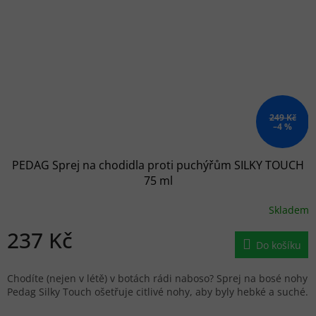
249 Kč
–4 %
PEDAG Sprej na chodidla proti puchýřům SILKY TOUCH
75 ml
Skladem
237 Kč
Do košíku
Chodíte (nejen v létě) v botách rádi naboso? Sprej na bosé nohy
Pedag Silky Touch ošetřuje citlivé nohy, aby byly hebké a suché.