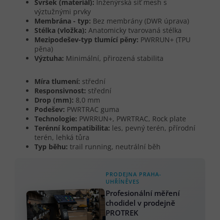
Svršek (materiál):
Inženýrská síť mesh s
výztužnými prvky
Membrána - typ:
Bez membrány (DWR úprava)
Stélka (vložka):
Anatomicky tvarovaná stélka
Mezipodešev-typ tlumící pěny:
PWRRUN+ (TPU
pěna)
Výztuha:
Minimální, přirozená stabilita
Míra tlumení:
střední
Responsivnost:
střední
Drop (mm):
8,0 mm
Podešev:
PWRTRAC guma
Technologie:
PWRRUN+, PWRTRAC, Rock plate
Terénní kompatibilita:
les, pevný terén, přírodní
terén, lehká tůra
Typ běhu:
trail running, neutrální běh
PRODEJNA PRAHA-
UHŘÍNĚVES
Profesionální měření
chodidel v prodejně
PROTREK