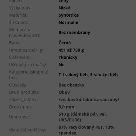
Pohlaví
:
Ženy
Výška boty
:
Nízká
Materiál
:
Syntetika
Šířka bot
:
Normální
Membrána
Bez membrány
(voděodolnost)
:
Barva
:
Černá
Hmotnost/pár (g)
:
491 až 750 g
Šněrování
:
Tkaničky
Určené pro mačky
:
Ne
Kategorie (skupina)
T-trailový běh
,
S-silniční běh
bot
:
Obsázka
:
Bez obsázky
Druh produktu
:
Obuv
#sizes_table#
:
/velikostni-tabulka-saucony/
Drop (mm)
:
8,0 mm
510 g (dámské pár, vel.
Hmotnost
:
UK5/EU38)
87% recyklovaný PET, 13%
Materiál podšívky
:
spandex