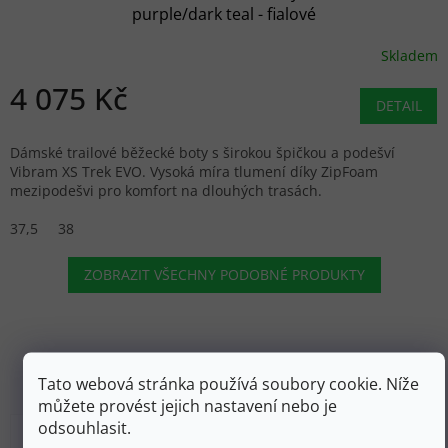
purple/dark teal - fialové
Skladem
4 075 Kč
DETAIL
Dámské trailové běžecké boty s širokou špičkou a podešví
Vibram XS Trek EVO. Vysoká míra tlumení díky ZipFoam
mezipodešvi pro komfort na dlouhých trasách.
37,5
38
ZOBRAZIT VŠECHNY PODOBNÉ PRODUKTY
Tato webová stránka používá soubory cookie. Níže
můžete provést jejich nastavení nebo je
odsouhlasit.