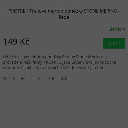
PROTREK Trekové merino ponožky STONE MERINO -
šedé
Skladem
149 Kč
DETAIL
Lehké trekové merino ponožky Pumax Stone Merino - v
provedení naší firmy PROTREK.Jsou určeny pro jednoduché
outdoorové aktivity do nižších i středně vysokých bot.
XS
S
M
L
XL
XXL
XXXL