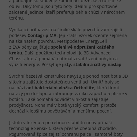
a poddajnější. Model je kombinací běžecké a turistické
obuvi. Díky tomu jsou tyto boty ideální pro sportovně
založené jedince, kteří preferují běh a chůzi v náročném
terénu.
Vynikající přilnavost na široké škále povrchů vám zajistí
podešev
Contagrip MA
. Její kratší vzorek oceníte zejména
na skalnatém povrchu. Mezipodešev EnergyCell
z
EVA
pěny zajišťuje
spolehlivé odpružení každého
kroku
. Další použitou technologií je 3D Advanced
Chassis, která pomáhá optimalizovat řízení pohybu a
využití energie. Poskytuje
jistý, stabilní a citlivý nášlap
.
Svrchní bezešvá konstrukce navyšuje pohodlnost bot a 3D
síťovina zajišťuje dostatečnou ventilaci. Uvnitř boty se
nachází
antibakteriální vložka OrthoLite
, která tlumí
nárazy při došlapu a zabraňuje vzniku zápachu a plísně v
botách. Také pomáhá odvádět vlhkost a zajišťuje
prodyšnost. Noha má v botě vysoký komfort, protože
dochází k lepšímu odvětrávání a menšímu pocení.
Jistotu v terénu a potřebnou stabilitu nohy přináší
technologie SensiFit, která přesně obepíná chodidlo.
Pogumovaná špice zajistí ochranu palce i samotné boty