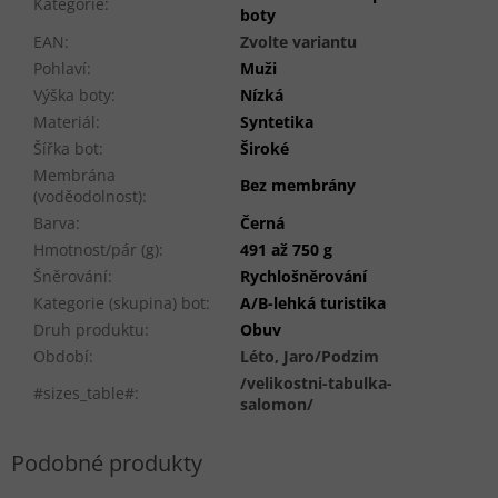
Kategorie
:
boty
EAN
:
Zvolte variantu
Pohlaví
:
Muži
Výška boty
:
Nízká
Materiál
:
Syntetika
Šířka bot
:
Široké
Membrána
Bez membrány
(voděodolnost)
:
Barva
:
Černá
Hmotnost/pár (g)
:
491 až 750 g
Šněrování
:
Rychlošněrování
Kategorie (skupina) bot
:
A/B-lehká turistika
Druh produktu
:
Obuv
Období
:
Léto, Jaro/Podzim
/velikostni-tabulka-
#sizes_table#
:
salomon/