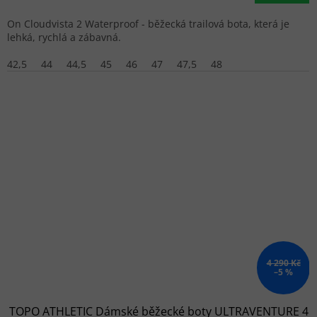
On Cloudvista 2 Waterproof - běžecká trailová bota, která je
lehká, rychlá a zábavná.
42,5
44
44,5
45
46
47
47,5
48
4 290 Kč
–5 %
TOPO ATHLETIC Dámské běžecké boty ULTRAVENTURE 4