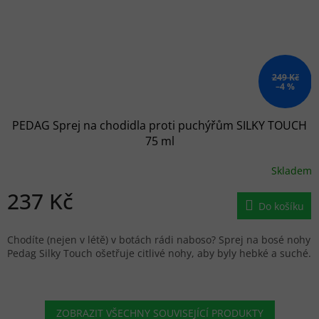
249 Kč
–4 %
PEDAG Sprej na chodidla proti puchýřům SILKY TOUCH
75 ml
Skladem
237 Kč
Do košíku
Chodíte (nejen v létě) v botách rádi naboso? Sprej na bosé nohy
Pedag Silky Touch ošetřuje citlivé nohy, aby byly hebké a suché.
ZOBRAZIT VŠECHNY SOUVISEJÍCÍ PRODUKTY