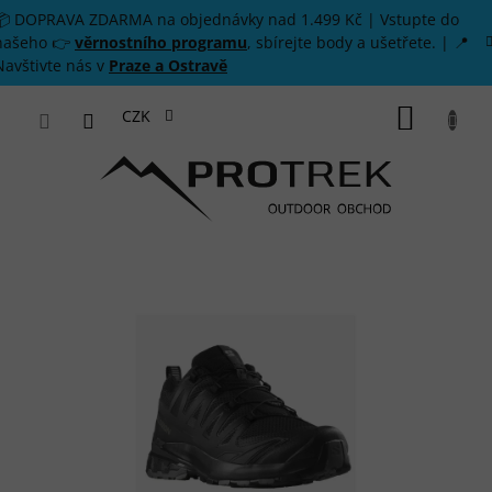
Přejít na obsah
📦 DOPRAVA ZDARMA na objednávky nad 1.499 Kč | Vstupte do
našeho 👉
věrnostního programu
, sbírejte body a ušetřete. | 📍
Navštivte nás v
Praze a Ostravě
NÁKUP
CZK