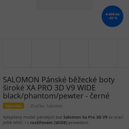
4 490 Kč
–40 %
SALOMON Pánské běžecké boty
široké XA PRO 3D V9 WIDE
black/phantom/pewter - černé
Značka:
Salomon
Výprodej
Vylepšený model pánských bot
Salomon
Xa Pro 3D V9
se vrací
ještě lehčí. I v
rozšířeném (WIDE)
provedení.