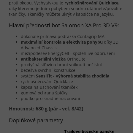
proti okopu. Vychytávkou je
rychlošněrování Quicklace
,
díky kterému jedním pohybem snadno utáhnete/povolíte
tkaničky. Tkaničky můžete ukrýt v kapsičce na jazyku.
Hlavní přednosti bot Salomon XA Pro 3D V9:
dokonale přilnavá podrážka Contagrip MA
maximální kontrola a efektivita pohybu
díky 3D
Advanced Chassis
mezipodešev EnergyCell - spolehlivé odpružení
antibakteriální vložka
OrthoLite
prodyšná síťovina brání vniknutí nečistot
bezešvá svrchní konstrukce
systém
SensiFit
-
výborná stabilita chodidla
rychlošněrování Quicklace
kapsa na uschování tkaniček
gumová ochrana špičky
poutko pro snadné nazouvání
Hmotnost: 680 g (pár - vel. 8/42)
Doplňkové parametry
Trailové běžecké pánské