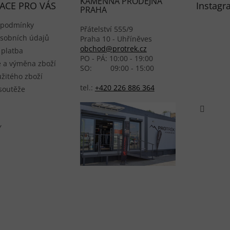
KAMENNÁ PRODEJNA
ACE PRO VÁS
Instagr
PRAHA
 podmínky
Přátelství 555/9
sobních údajů
Praha 10 - Uhříněves
obchod@protrek.cz
 platba
PO - PÁ: 10:00 - 19:00
 a výměna zboží
SO: 09:00 - 15:00
žitého zboží
tel.:
+420 226 886 364
 soutěže
Y