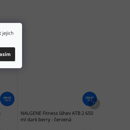
 jejich
asím
489 Kč
256 Kč
Další produkt
–10 %
–9 %
k
NALGENE Fitness láhev ATB 2 650
ý
ml dark berry - červená