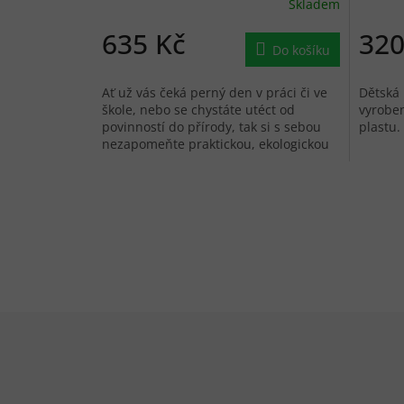
Skladem
635 Kč
320
Do košíku
Ať už vás čeká perný den v práci či ve
Dětská
škole, nebo se chystáte utéct od
vyroben
povinností do přírody, tak si s sebou
plastu.
nezapomeňte praktickou, ekologickou
a stylovou láhev Klunken Bottle...
Zápatí