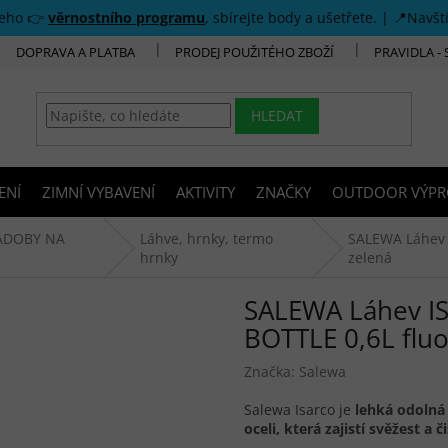
šeho 👉
věrnostního programu
, sbírejte body a ušetřete. | 📍Navšt
DOPRAVA A PLATBA
PRODEJ POUŽITÉHO ZBOŽÍ
PRAVIDLA -
HLEDAT
ENÍ
ZIMNÍ VYBAVENÍ
AKTIVITY
ZNAČKY
OUTDOOR VÝPR
ÁDOBY NA
Láhve, hrnky, termo
SALEWA Láhev 
hrnky
zelená
SALEWA Láhev I
BOTTLE 0,6L fluo
Značka:
Salewa
Salewa Isarco je
lehká odolná
oceli, která zajistí svěžest a 