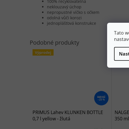
100% recyklovatelná
neklouzavý úchop
nepropustné víčko s očkem
odolná vůči korozi
jednoplášťová konstrukce
Tato w
nastav
Výprodej
Nas
849 Kč
–25 %
PRIMUS Lahev KLUNKEN BOTTLE
NALGE
0,7 l yellow - žlutá
350 ml
zelená