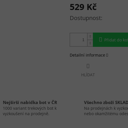
529 Kč
Měrná cena:
Přidat do ko
Detailní informace
HLÍDAT
Nejširší nabídka bot v ČR
Všechno zboží SKLA
1000 variant trekových bot k
Na prodejnách k vyzko
vyzkoušení na prodejně.
nebo okamžitému odes