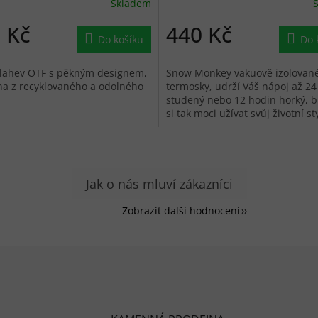
Skladem
 Kč
440 Kč
Do košíku
Do 
 lahev OTF s pěkným designem,
Snow Monkey vakuově izolovan
a z recyklovaného a odolného
termosky, udrží Váš nápoj až 24
studený nebo 12 hodin horký, 
si tak moci užívat svůj životní st
ohledu na to, jak je venku.
Zobrazit další hodnocení