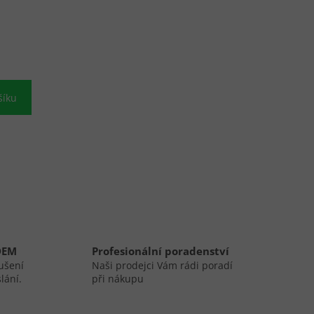
šíku
DEM
Profesionální poradenství
ušení
Naši prodejci Vám rádi poradí
lání.
při nákupu