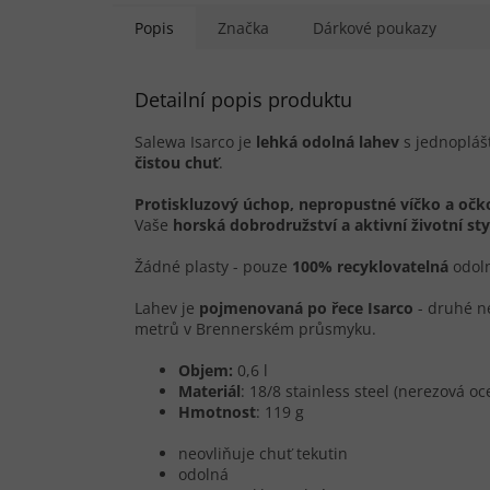
Popis
Značka
Dárkové poukazy
Detailní popis produktu
Salewa Isarco je
lehká odolná lahev
s jednopláš
čistou chuť
.
Protiskluzový úchop, nepropustné víčko a očko
Vaše
horská dobrodružství a aktivní životní sty
Žádné plasty - pouze
100% recyklovatelná
odoln
Lahev je
pojmenovaná po řece Isarco
- druhé ne
metrů v Brennerském průsmyku.
Objem:
0,6 l
Materiál
:
18/8
stainless steel (nerezová oce
Hmotnost
: 119 g
neovliňuje chuť tekutin
odolná