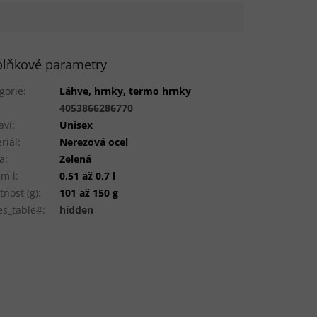
lňkové parametry
gorie
:
Láhve, hrnky, termo hrnky
:
4053866286770
aví
:
Unisex
riál
:
Nerezová ocel
a
:
Zelená
m l
:
0,51 až 0,7 l
nost (g)
:
101 až 150 g
es_table#
:
hidden