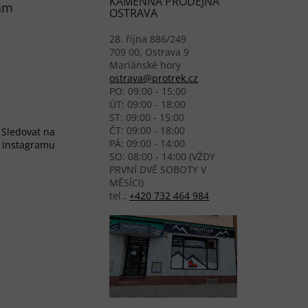
KAMENNÁ PRODEJNA
am
OSTRAVA
28. října 886/249
709 00, Ostrava 9
Mariánské hory
ostrava@protrek.cz
PO: 09:00 - 15:00
ÚT: 09:00 - 18:00
ST: 09:00 - 15:00
ČT: 09:00 - 18:00
Sledovat na
PÁ: 09:00 - 14:00
Instagramu
SO: 08:00 - 14:00 (VŽDY
PRVNÍ DVĚ SOBOTY V
MĚSÍCI)
tel.:
+420 732 464 984