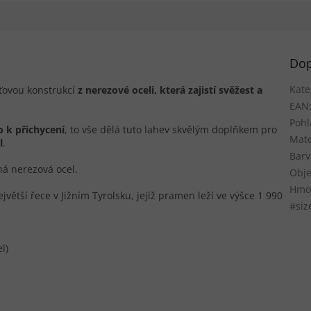
Dop
Kate
ťovou konstrukcí
z nerezové oceli, která zajistí svěžest a
EAN
Pohl
 k přichycení
, to vše dělá tuto lahev skvělým doplňkem pro
Mate
l
.
Barv
á nerezová ocel.
Obje
Hmot
jvětší řece v Jižním Tyrolsku, jejíž pramen leží ve výšce 1 990
#siz
l)