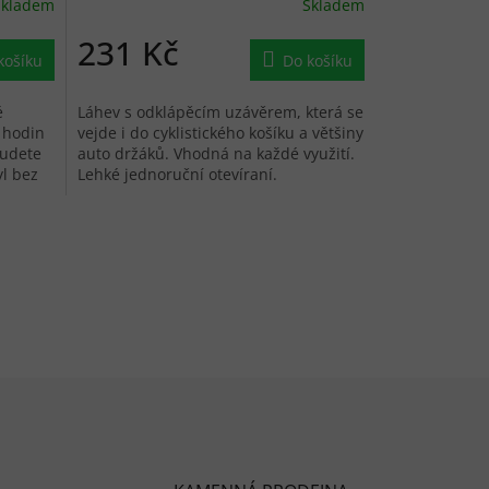
Skladem
Skladem
231 Kč
košíku
Do košíku
é
Láhev s odklápěcím uzávěrem, která se
 hodin
vejde i do cyklistického košíku a většiny
budete
auto držáků. Vhodná na každé využití.
yl bez
Lehké jednoruční otevíraní.