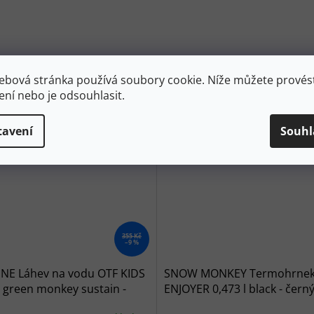
ebová stránka používá soubory cookie. Níže můžete provést
ení nebo je odsouhlasit.
tavení
Souhl
355 Kč
–9 %
NE Láhev na vodu OTF KIDS
SNOW MONKEY Termohrne
 green monkey sustain -
ENJOYER 0,473 l black - čern