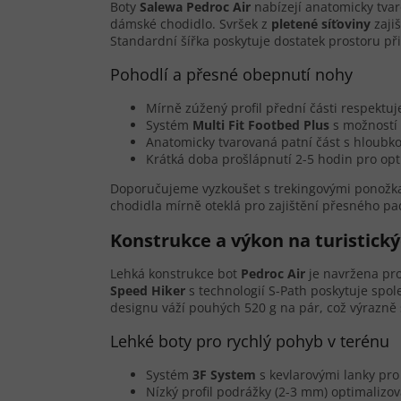
Boty
Salewa Pedroc Air
nabízejí anatomicky tvar
dámské chodidlo. Svršek z
pletené síťoviny
zajiš
Standardní šířka poskytuje dostatek prostoru př
Pohodlí a přesné obepnutí nohy
Mírně zúžený profil přední části respektu
Systém
Multi Fit Footbed Plus
s možností 
Anatomicky tvarovaná patní část s hloubko
Krátká doba prošlápnutí 2-5 hodin pro op
Doporučujeme vyzkoušet s trekingovými ponožkam
chodidla mírně oteklá pro zajištění přesného pad
Konstrukce a výkon na turistick
Lehká konstrukce bot
Pedroc Air
je navržena pro
Speed Hiker
s technologií S-Path poskytuje spo
designu váží pouhých 520 g na pár, což výrazně
Lehké boty pro rychlý pohyb v terénu
Systém
3F System
s kevlarovými lanky pro 
Nízký profil podrážky (2-3 mm) optimalizo