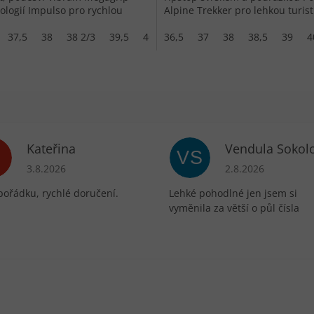
ologií Impulso pro rychlou
Alpine Trekker pro lehkou turist
u.
37,5
38
38 2/3
39,5
40
36,5
37
38
38,5
39
4
Kateřina
Vendula Sokol
VS
ek.
Hodnocení obchodu je 5 z 5 hvězdiček.
Hodnocení obchodu 
3.8.2026
2.8.2026
pořádku, rychlé doručení.
Lehké pohodlné jen jsem si
vyměnila za větší o půl čísla