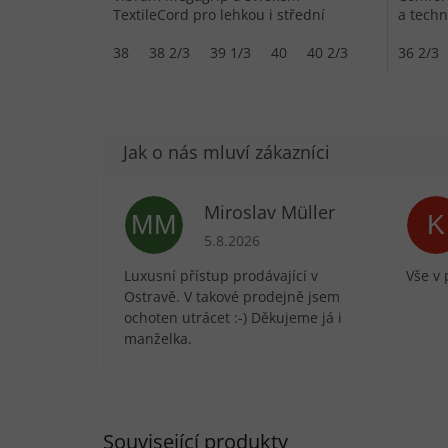
TextileCord pro lehkou i střední
a techn
turistiku.
turistik
38
38 2/3
39 1/3
40
40 2/3
36 2/3
Miroslav Müller
MM
K
Hodnocení obchodu je 5 z 5 hvězdič
5.8.2026
Luxusní přístup prodávající v
Vše v 
Ostravě. V takové prodejně jsem
ochoten utrácet :-) Děkujeme já i
manželka.
Související produkty