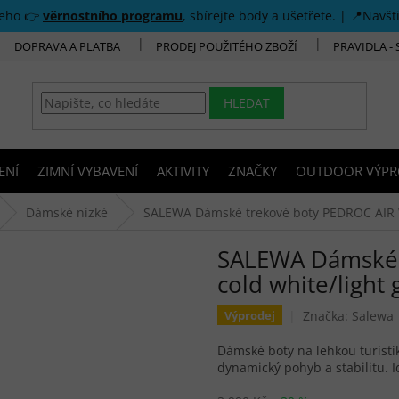
šeho 👉
věrnostního programu
, sbírejte body a ušetřete. | 📍Navšt
DOPRAVA A PLATBA
PRODEJ POUŽITÉHO ZBOŽÍ
PRAVIDLA -
HLEDAT
ENÍ
ZIMNÍ VYBAVENÍ
AKTIVITY
ZNAČKY
OUTDOOR VÝPR
Dámské nízké
SALEWA Dámské trekové boty PEDROC AIR W 
SALEWA Dámské 
cold white/light g
Značka:
Salewa
Výprodej
Dámské boty na lehkou turistik
dynamický pohyb a stabilitu. I