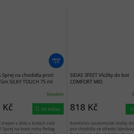
249 Kč
–4 %
Sprej na chodidla proti
SIDAS 3FEET Vložky do bot
řům SILKY TOUCH 75 ml
COMFORT MID
Skladem
 Kč
818 Kč
Do košíku
D
 (nejen v létě) v botách rádi
Komfortní anatomické vložky do
? Sprej na bosé nohy Pedag
pro chodidla se střední klenbou