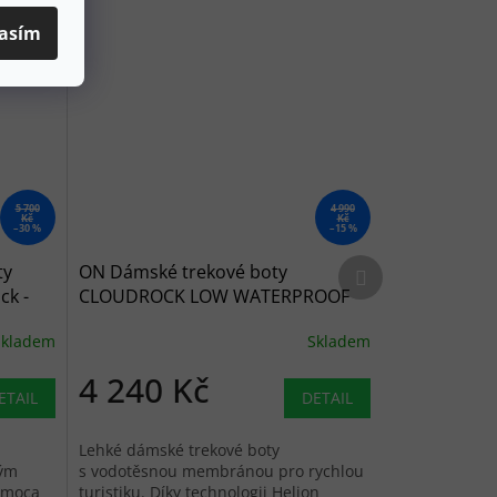
asím
5 700
4 990
Kč
Kč
–30 %
–15 %
Další produkt
ty
ON Dámské trekové boty
ck -
CLOUDROCK LOW WATERPROOF
ivory/ivory - bílé
Skladem
Skladem
4 240 Kč
ETAIL
DETAIL
Lehké dámské trekové boty
ným
s vodotěsnou membránou pro rychlou
omoca
turistiku. Díky technologii Helion