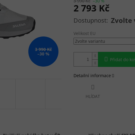
3 990 Kč
–30 %
2 793 Kč
Měrná cena:
Zvolte 
Velikost EU
3 990 Kč
–30 %
Přidat do ko
Detailní informace
HLÍDAT