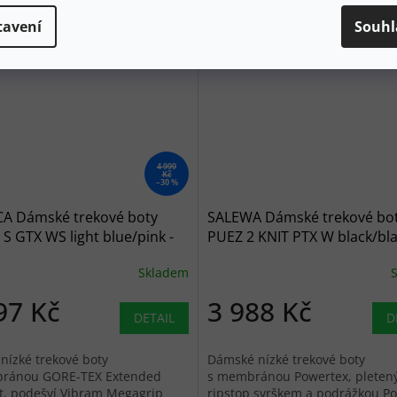
tavení
Souhl
4 999
Kč
–30 %
CA Dámské trekové boty
SALEWA Dámské trekové bo
S GTX WS light blue/pink -
PUEZ 2 KNIT PTX W black/bla
 modré
černé
Skladem
97 Kč
3 988 Kč
DETAIL
D
nízké trekové boty
Dámské nízké trekové boty
ránou GORE-TEX Extended
s membránou Powertex, plete
t, podešví Vibram Megagrip
ripstop svrškem a podrážkou P