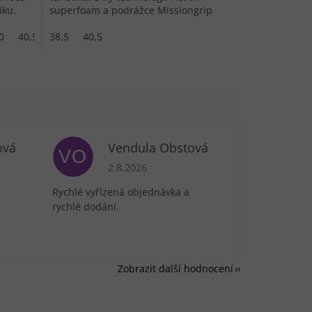
iku.
superfoam a podrážce Missiongrip
nabízí výbornou odezvu a přilnavost.
0
40,5
38,5
41
42
40,5
42,5
43
ová
Vendula Obstová
VO
je 5 z 5 hvězdiček.
Hodnocení obchodu je 5 z 5 hvězdiček.
2.8.2026
Rychlé vyřízená objednávka a
rychlé dodání.
Zobrazit další hodnocení