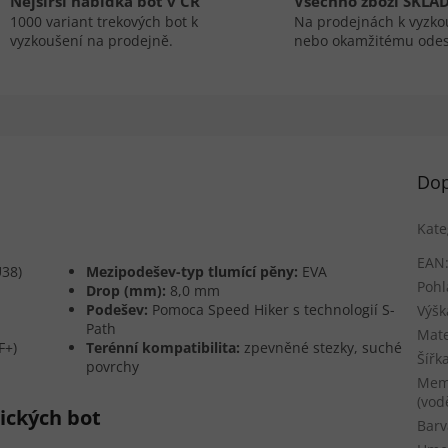
Nejširší nabídka bot v ČR
Všechno zboží SKLA
1000 variant trekových bot k
Na prodejnách k vyzko
vyzkoušení na prodejně.
nebo okamžitému odes
Dop
Kate
EAN
U38)
Mezipodešev-typ tlumící pěny:
EVA
Pohl
Drop (mm):
8,0 mm
Podešev:
Pomoca Speed Hiker s technologií S-
Výšk
Path
Mate
F+)
Terénní kompatibilita:
zpevněné stezky, suché
Šířk
povrchy
Mem
(vod
tických bot
Barv