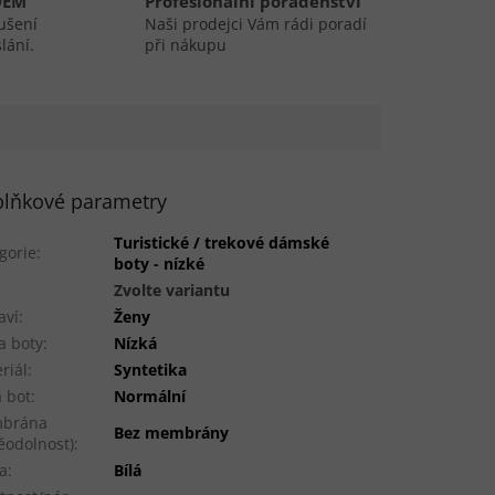
DEM
Profesionální poradenství
ušení
Naši prodejci Vám rádi poradí
lání.
při nákupu
lňkové parametry
Turistické / trekové dámské
gorie
:
boty - nízké
:
Zvolte variantu
aví
:
Ženy
a boty
:
Nízká
riál
:
Syntetika
a bot
:
Normální
brána
Bez membrány
ěodolnost)
:
a
:
Bílá