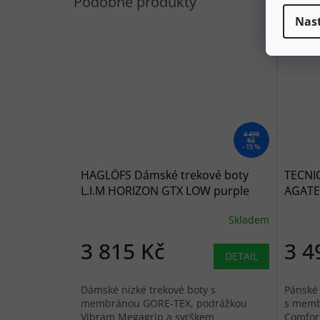
Nas
4 490
Kč
–15 %
HAGLÖFS Dámské trekové boty
TECNI
L.I.M HORIZON GTX LOW purple
AGATE 
fog/soft white - fialovobílé
světle
Skladem
3 815 Kč
3 4
DETAIL
Dámské nízké trekové boty s
Pánské 
membránou GORE-TEX, podrážkou
s memb
Vibram Megagrip a svrškem
Comfor