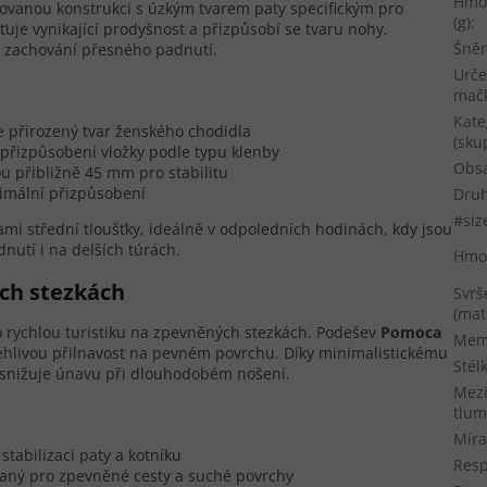
Hmo
ovanou konstrukci s úzkým tvarem paty specifickým pro
(g)
:
ťuje vynikající prodyšnost a přizpůsobí se tvaru nohy.
Šněr
i zachování přesného padnutí.
Urče
mač
Kate
je přirozený tvar ženského chodidla
(sku
přizpůsobení vložky podle typu klenby
Obs
u přibližně 45 mm pro stabilitu
timální přizpůsobení
Druh
#siz
i střední tloušťky, ideálně v odpoledních hodinách, kdy jsou
nutí i na delších túrách.
Hmo
ých stezkách
Svrš
(mat
 rychlou turistiku na zpevněných stezkách. Podešev
Pomoca
Memb
lehlivou přilnavost na pevném povrchu. Díky minimalistickému
Stél
 snižuje únavu při dlouhodobém nošení.
Mezi
tlum
Míra
stabilizaci paty a kotníku
Resp
vaný pro zpevněné cesty a suché povrchy