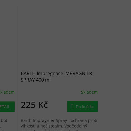
BARTH Impregnace IMPRÄGNIER
SPRAY 400 ml
Skladem
Skladem
225 Kč
ETAIL
Do košíku
 bot
Barth Imprägnier Spray - ochrana proti
.
vlhkosti a nečistotám. Voděodolný