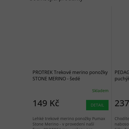
PROTREK Trekové merino ponožky
PEDAG 
STONE MERINO - šedé
puchý
Skladem
149 Kč
237
DETAIL
Lehké trekové merino ponožky Pumax
Chodíte
Stone Merino - v provedení naší
naboso