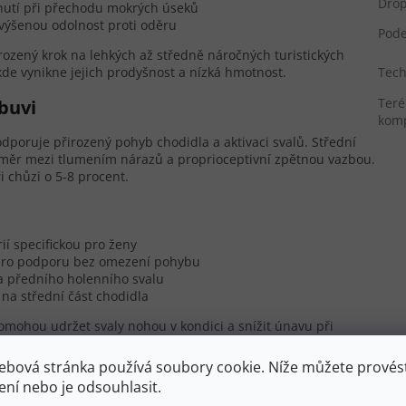
Dro
chnutí při přechodu mokrých úseků
výšenou odolnost proti oděru
Pod
rozený krok na lehkých až středně náročných turistických
Tech
de vynikne jejich prodyšnost a nízká hmotnost.
Teré
buvi
komp
dporuje přirozený pohyb chodidla a aktivaci svalů. Střední
měr mezi tlumením nárazů a proprioceptivní zpětnou vazbou.
i chůzi o 5-8 procent.
ií specifickou pro ženy
 pro podporu bez omezení pohybu
 a předního holenního svalu
 na střední část chodidla
omohou udržet svaly nohou v kondici a snížit únavu při
ebová stránka používá soubory cookie. Níže můžete provést
ení nebo je odsouhlasit.