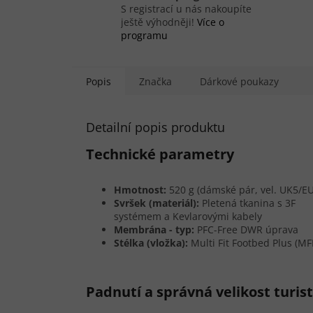
S registrací u nás nakoupíte
ještě výhodněji!
Více o
programu
Popis
Značka
Dárkové poukazy
Detailní popis produktu
Technické parametry
Hmotnost:
520 g (dámské pár, vel. UK5/E
Svršek (materiál):
Pletená tkanina s 3F
systémem a Kevlarovými kabely
Membrána - typ:
PFC-Free DWR úprava
Stélka (vložka):
Multi Fit Footbed Plus (MF
Padnutí a správná velikost turis