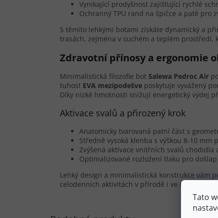
Vynikající prodyšnost zajišťující rychlé s
Ochranný TPU rand na špičce a patě pro z
S těmito lehkými botami získáte dynamický a při
trasách, zejména v suchém a teplém prostředí, k
Zdravotní přínosy a ergonomie o
Minimalistická filozofie bot
Salewa Pedroc Air
po
tuhost
EVA mezipodešve
poskytuje vyvážený po
Díky nízké hmotnosti snižují energetický výdej př
Aktivace svalů a přirozený krok
Anatomicky tvarovaná patní část s geometr
Středně vysoká klenba s výškou 8-10 mm
Zvýšená aktivace vnitřních svalů chodidla
Optimalizované rozložení tlaku pro došlap
Lehký design a minimalistická konstrukce vám p
celodenních aktivitách v přírodě i ve městě.
Tato w
nastav