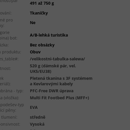
tnost/pár
491 až 750 g
ování
:
Tkaničky
né pro
Ne
ky
:
gorie
A/B-lehká turistika
pina) bot
:
ázka
:
Bez obsázky
 produktu
:
Obuv
es_table#
:
/velikostni-tabulka-salewa/
520 g (dámské pár, vel.
tnost
:
UK5/EU38)
ek
Pletená tkanina s 3F systémem
eriál)
:
a Kevlarovými kabely
rána - typ
:
PFC-Free DWR úprava
ka (vložka)
:
Multi Fit Footbed Plus (MFF+)
podešev-typ
EVA
ící pěny
:
 tlumení
:
středně
onsivnost
:
Vysoká