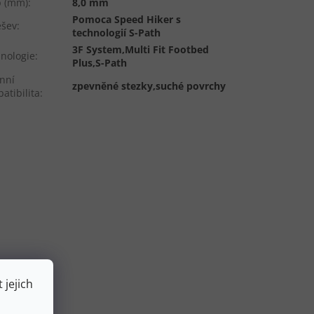
p (mm)
:
8,0 mm
Pomoca Speed Hiker s
ešev
:
technologií S-Path
3F System,Multi Fit Footbed
nologie
:
Plus,S-Path
nní
zpevněné stezky,suché povrchy
atibilita
:
 jejich