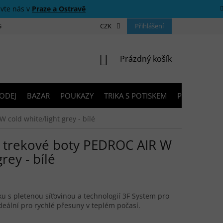
ivte nás v
Praze a Ostravě
 SOUTĚŽE
O NÁS
PRODEJNY
CZK
KONTAKTY
Přihlášení
PORADNA
NÁKUPNÍ KOŠÍK
Prázdný košík
ODEJ
BAZAR
POUKAZY
TRIKA S POTISKEM
PŮJČOVNA V
cold white/light grey - bílé
trekové boty PEDROC AIR W
rey - bílé
u s pletenou síťovinou a technologií 3F System pro
deální pro rychlé přesuny v teplém počasí.