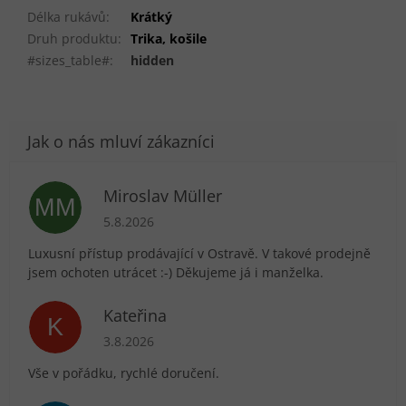
Délka rukávů
:
Krátký
Druh produktu
:
Trika, košile
#sizes_table#
:
hidden
Miroslav Müller
MM
Hodnocení obchodu je 5 z 5 hvězdiček.
5.8.2026
Luxusní přístup prodávající v Ostravě. V takové prodejně
jsem ochoten utrácet :-) Děkujeme já i manželka.
Kateřina
K
Hodnocení obchodu je 5 z 5 hvězdiček.
3.8.2026
Vše v pořádku, rychlé doručení.