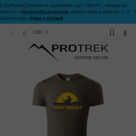
Přejít na obsah
📦 DOPRAVA ZDARMA na objednávky nad 1.499 Kč | Vstupte do
našeho 👉
věrnostního programu
, sbírejte body a ušetřete. | 📍
Navštivte nás v
Praze a Ostravě
NÁKUP
CZK