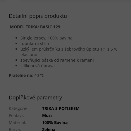
Detailní popis produktu
MODEL TRIKA: BASIC 129
Single Jersey, 100% bavlna
tubulární střih
úzký lem průkrčníku z žebrového úpletu 1:1 s 5 %
elastanu
zpevňující páska od ramene k rameni
silikonová úprava
Pratelné na
:
4
0 °C
Doplňkové parametry
Kategorie
:
TRIKA S POTISKEM
Pohlaví
:
Muži
Materiál
:
100% Bavlna
Barva
:
Zelená