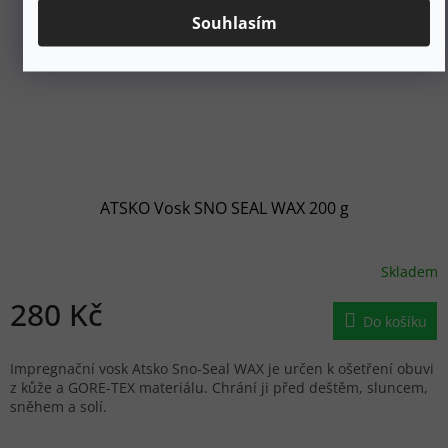
Souhlasím
ATSKO Vosk SNO SEAL WAX 200 g
Skladem
280 Kč
Do košíku
Impregnační vosk Atsko Sno-Seal WAX je určen k ošetření obuvi
z kůže a GORE-TEX materiálu. Chrání ji před deštěm, sluncem,
sněhem a solí.