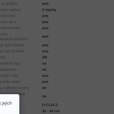
a na přilbu
:
ano
cení cepínu
:
2 cepíny
cení holí
:
ano
cení lana
:
ano
cení maček
:
ano
cení
ano
wboardu/sněžnic
:
tí lyží A-Skifix
:
ano
tí lyží D-Skifix
:
ano
kost
:
38l
odolné zipy
:
ne
odolnost
:
ne
p přes víko
:
ano
p přes záda
:
ano
p z přední strany
:
ne
matelná zádová
ne
uha
:
 jejich
vý systém
:
O-FLEX-2
a zad
:
36 - 44 cm