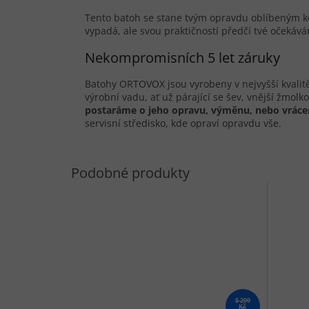
Tento batoh se stane tvým opravdu oblíbeným k
vypadá, ale svou praktičností předčí tvé očekává
Nekompromisních 5 let záruky
Batohy ORTOVOX jsou vyrobeny v nejvyšší kvalitě
výrobní vadu, ať už párající se šev, vnější žmolk
postaráme o jeho opravu, vým
ěnu, nebo vráce
servisní středisko, kde opraví opravdu vše.
5 299
Kč