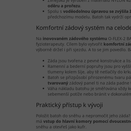
Zvnějšku je vyroben z materiálu NYLON 
oděru a prořezu
.
Spolu s
voděodolnou úpravou se zvýšila 
předchozímu modelu. Batoh tak vydrží opra
Komfortní zádový systém na celod
Na
inovovaném zádového systému
O-FLEX-2 B
fyzioterapeuty. Cílem bylo vytvořit
komfortní zá
výborně držel i při sjezdu. A to se jim povedlo. 
Záda jsou tvořena z pevné konstrukce a l
Ramenní a bederní popruhy jsou pro vyšš
tlumeny kolem šíje, aby tě netlačily do krk
Batoh se přizpůsobí přirozenému tvaru pát
tvarovaný
zádový panel ti na záda padne 
Váha nákladu batohu je směřována vždy ke 
sebemenší potíže nebo bránit v dokonalém 
Praktický přístup k vývoji
Položit batoh do sněhu a nepromočit jeho zád
má
vstup do hlavní komory pomocí dvoucestné
sněhu a otevřeš jako kufr.