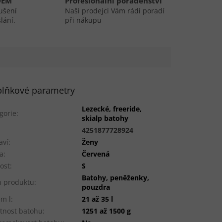
DEM
Profesionální poradenství
ušení
Naši prodejci Vám rádi poradí
lání.
při nákupu
lňkové parametry
Lezecké, freeride,
gorie
:
skialp batohy
:
4251877728924
aví
:
Ženy
a
:
Červená
kost
:
S
Batohy, peněženky,
 produktu
:
pouzdra
m l
:
21 až 35 l
tnost batohu
:
1251 až 1500 g