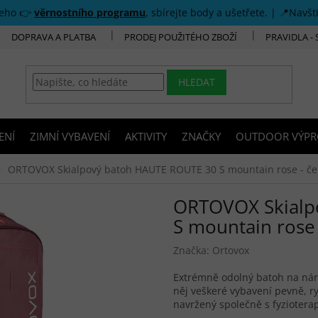
šeho 👉
věrnostního programu
, sbírejte body a ušetřete. | 📍Navšt
DOPRAVA A PLATBA
PRODEJ POUŽITÉHO ZBOŽÍ
PRAVIDLA -
HLEDAT
ENÍ
ZIMNÍ VYBAVENÍ
AKTIVITY
ZNAČKY
OUTDOOR VÝPR
ORTOVOX Skialpový batoh HAUTE ROUTE 30 S mountain rose - če
ORTOVOX Skialp
S mountain rose 
Značka:
Ortovox
Extrémně odolný batoh na náro
něj veškeré vybavení pevně, r
navržený společně s fyzioterape