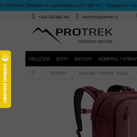
Přejít na obsah
📦 DOPRAVA ZDARMA na objednávky nad 1.499 Kč | Vstupte do na
+420 226 886 364
obchod@protrek.cz
OBLEČENÍ
BOTY
BATOHY
KEMPING / VYBAV
Domů
BATOHY
Lezecké, freeride, skialp