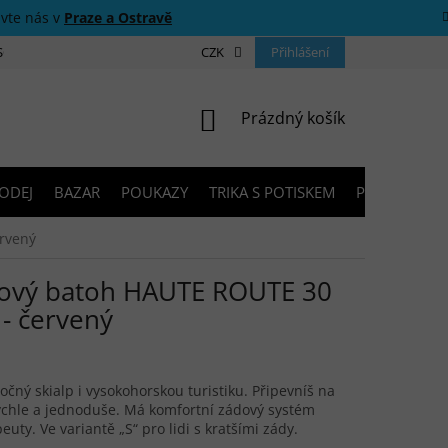
ivte nás v
Praze a Ostravě
 SOUTĚŽE
O NÁS
PRODEJNY
CZK
KONTAKTY
Přihlášení
PORADNA
NÁKUPNÍ KOŠÍK
Prázdný košík
ODEJ
BAZAR
POUKAZY
TRIKA S POTISKEM
PŮJČOVNA V
rvený
ový batoh HAUTE ROUTE 30
- červený
čný skialp i vysokohorskou turistiku. Připevníš na
ychle a jednoduše. Má komfortní zádový systém
uty. Ve variantě „S“ pro lidi s kratšími zády.