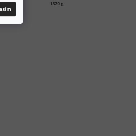
tnost
:
1320 g
asím