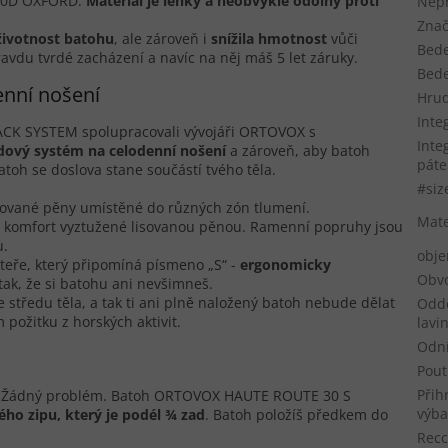
420D OXFORD.
Materiál je lehký a neobvykle odolný proti
Nep
Znač
životnost batohu
, ale zároveň i
snížila hmotnost
vůči
Bede
vdu tvrdé zacházení a navíc na něj máš 5 let záruky.
Bede
enní nošení
Hru
Inte
ACK SYSTEM spolupracovali vývojáři ORTOVOX s
Inte
dový systém na celodenní nošení
a zároveň, aby batoh
páte
Batoh se doslova stane součástí tvého těla.
#siz
isované pěny umístěné do různých zón tlumení.
Mate
í komfort vyztužené lisovanou pěnou. Ramenní popruhy jsou
u.
obj
eře, který připomíná písmeno „S“ -
ergonomicky
Obvo
tak, že si batohu ani nevšimneš.
středu těla, a tak ti ani plně naložený batoh nebude dělat
Oddě
požitku z horských aktivit.
lavi
Odní
Pout
Přih
a? Žádný problém. Batoh ORTOVOX HAUTE ROUTE 30 S
výb
ho zipu, který je podél ¾ zad
. Batoh položíš předkem do
Recc