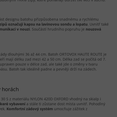
á část designu batohu přizpůsobena snadnému a rychlému
zipů označují kapsu na lavinovou sondu a lopatu
. Uvnitř také
munikaci v nouzi
. Součástí hrudního popruhu je
nouzová
se zády dlouhými 36 až 44 cm. Batoh ORTOVOX HAUTE ROUTE je
teří mají délku zad mezi 42 a 50 cm. Délka zad se počítá od 7.
 upraven pouze v délce zad, ale také jde o změny v tvaru
su. Batoh tak ideálně padne a pevněji drží na zádech.
v horách
0 S z materiálu NYLON 420D OXFORD vhodný na skialp i
škeré vybavení
a stále ti zůstane dost místa uvnitř. Pohodlný
vek.
Komfortní zádový systém
umocňuje zážitek z