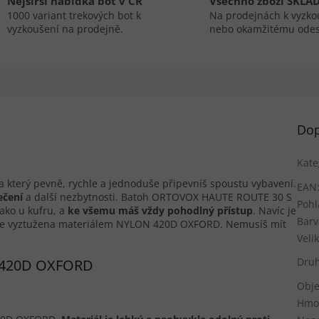
Nejširší nabídka bot v ČR
Všechno zboží SKLA
1000 variant trekových bot k
Na prodejnách k vyzko
vyzkoušení na prodejně.
nebo okamžitému odes
Dop
Kate
který pevně, rychle a jednoduše připevníš spoustu vybavení.
EAN
ečení
a další nezbytnosti. Batoh ORTOVOX HAUTE ROUTE 30 S
Pohl
ko u kufru, a
ke všemu máš vždy pohodlný přístup
. Navíc je
Barv
 je vyztužena materiálem NYLON 420D OXFORD. Nemusíš mít
Veli
Druh
N 420D OXFORD
Obje
Hmo