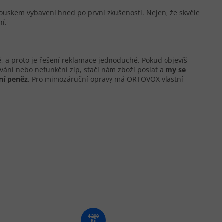
ouskem vybavení hned po první zkušenosti. Nejen, že skvěle
ní.
, a proto je řešení reklamace jednoduché. Pokud objevíš
ování nebo nefunkční zip, stačí nám zboží poslat a
my se
ní pen
ěz
. Pro mimozáruční opravy má ORTOVOX vlastní
4 290
Kč