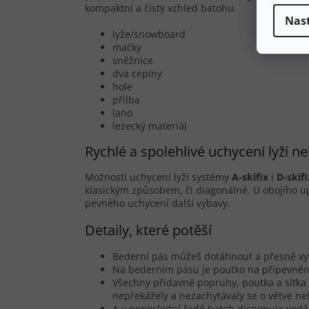
kompaktní a čistý vzhled batohu.
Nas
lyže/snowboard
mačky
sněžnice
dva cepíny
hole
přilba
lano
lezecký materiál
Rychlé a spolehlivé uchycení lyží
Možnosti uchycení lyží systémy
A-skifix
i
D-skifi
klasickým způsobem, či diagonálně. U obojího 
pevného uchycení další výbavy.
Detaily, které potěší
Bederní pás můžeš dotáhnout a přesně vy
Na bederním pásu je poutko na připevněn
Všechny přídavné popruhy, poutka a síťka 
nepřekážely a nezachytávaly se o větve ne
A v neposlední řadě batoh disponuje vodě