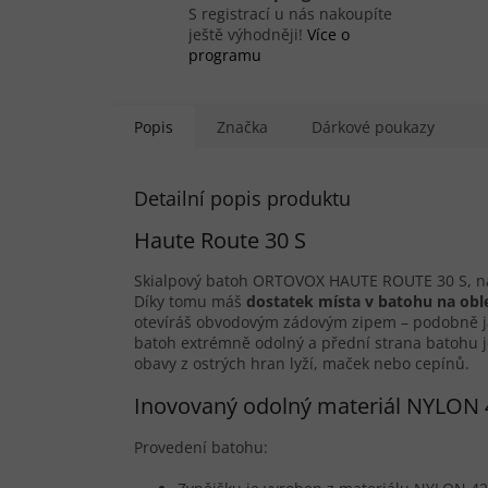
S registrací u nás nakoupíte
ještě výhodněji!
Více o
programu
Popis
Značka
Dárkové poukazy
Detailní popis produktu
Haute Route 30 S
Skialpový batoh ORTOVOX HAUTE ROUTE 30 S, na 
Díky tomu máš
dostatek místa v batohu na obl
otevíráš obvodovým zádovým zipem – podobně ja
batoh extrémně odolný a přední strana batohu
obavy z ostrých hran lyží, maček nebo cepínů.
Inovovaný odolný materiál NYLO
Provedení batohu: