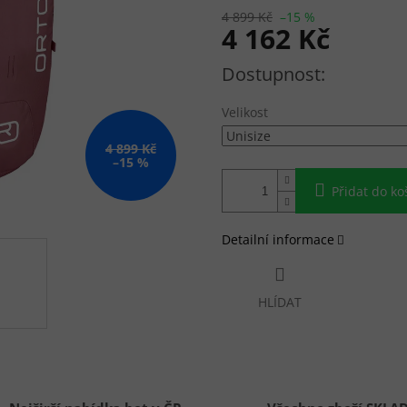
4 899 Kč
–15 %
4 162 Kč
Měrná cena:
Velikost
4 899 Kč
–15 %
Přidat do ko
Detailní informace
HLÍDAT