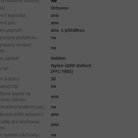
romokavost batohu
:
Ne
ky
:
Ortovox
rní kapsička
:
ano
rní pás
:
ano
dní popruh
:
ano, s píšťalkou
grovaná pláštěnka
:
ne
grovaný chránič
ne
ře
:
es_table#
:
hidden
Nylon 420D Oxford
riál
:
(PFC FREE)
em batohu
:
38
dový zip
:
ne
lená kapsa na
ano
novou výbavu
:
matelný bederní pás
:
ne
ka pro další vybavení
:
ano
rádky pro lavinovou
ano
avu
:
o systém záchrany
:
ne