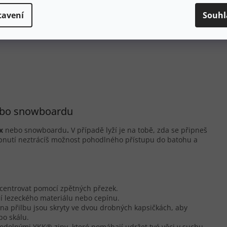
Hmo
tavení
Souhl
 nebo snowboardu
x
nebo snowboardu
.
V případě lyží je na tobě, zda se připneš
upnutí neztrácíš možnost pohodlného přístupu do batohu a
centrovat pomocí zpětných přezek.
í lezeckého materiálu nebo cepínu.
na přilbu jsou skryty ve dvou drobných kapsičkách, aby
bo skálu.
odolnými YKK® zipy, které pomáhají udržet tvé věci v suchu.