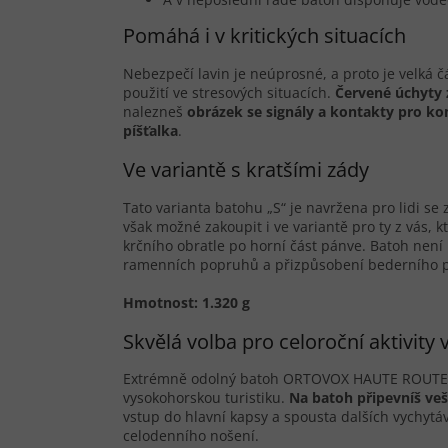
Pomáhá i v kritických situacích
Nebezpečí lavin je neúprosné, a proto je velk
použití ve stresových situacích.
Červené úchyty 
nalezneš
obrázek se signály a kontakty pro ko
píšťalka
.
Ve variantě s kratšími zády
Tato varianta batohu „S“ je navržena pro lidi 
však možné zakoupit i ve variantě pro ty z vás, k
krčního obratle po horní část pánve. Batoh není
ramenních popruhů a přizpůsobení bederního pá
Hmotnost: 1.320 g
Skvělá volba pro celoroční aktivity 
Extrémně odolný batoh ORTOVOX HAUTE ROUTE 3
vysokohorskou turistiku.
Na batoh připevníš ve
vstup do hlavní kapsy a spousta dalších vychytá
celodenního nošení.