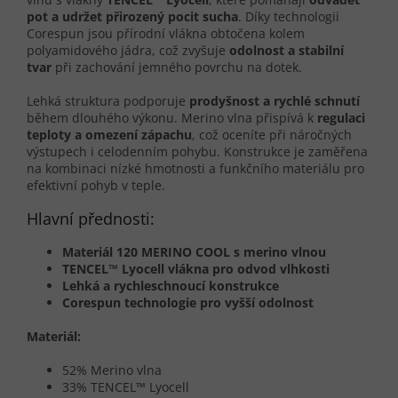
pot a udržet přirozený pocit sucha
. Díky technologii
Corespun jsou přírodní vlákna obtočena kolem
polyamidového jádra, což zvyšuje
odolnost a stabilní
tvar
při zachování jemného povrchu na dotek.
Lehká struktura podporuje
prodyšnost a rychlé schnutí
během dlouhého výkonu. Merino vlna přispívá k
regulaci
teploty a omezení zápachu
, což oceníte při náročných
výstupech i celodenním pohybu. Konstrukce je zaměřena
na kombinaci nízké hmotnosti a funkčního materiálu pro
efektivní pohyb v teple.
Hlavní přednosti:
Materiál 120 MERINO COOL s merino vlnou
TENCEL™ Lyocell vlákna pro odvod vlhkosti
Lehká a rychleschnoucí konstrukce
Corespun technologie pro vyšší odolnost
Materiál:
52% Merino vlna
33% TENCEL™ Lyocell