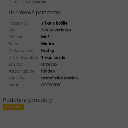
15% Polyamid
Doplňkové parametry
Kategorie
:
Trika a košile
EAN
:
Zvolte variantu
Pohlaví
:
Muži
Barva
:
Modrá
Délka rukávů
:
Krátký
Druh produktu
:
Trika, košile
Značky
:
Ortovox
#sizes_table#
:
hidden
Typ vlny
:
tasmánské Merino
Výrobci
:
ORTOVOX
Výprodej