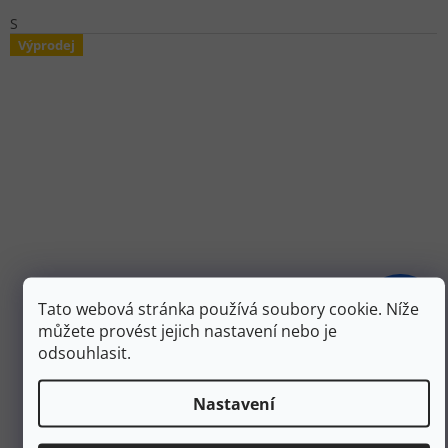
S
Výprodej
2 199 Kč
Tato webová stránka používá soubory cookie. Níže
–30 %
můžete provést jejich nastavení nebo je
odsouhlasit.
SMARTWOOL Pánské triko M MERINO SPORT LONG
SLEEVE 1/4 ZIP - charcoal heather/dark citron -
Nastavení
šedozelené
Skladem