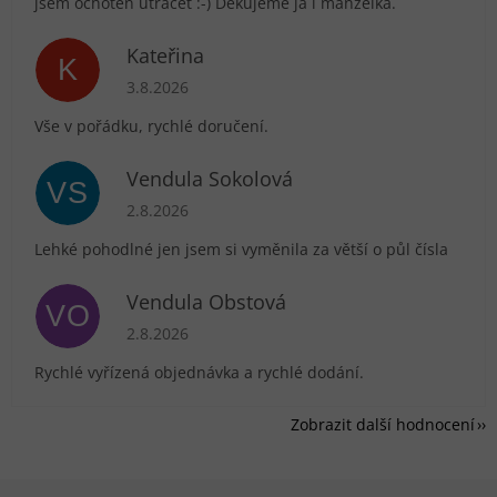
jsem ochoten utrácet :-) Děkujeme já i manželka.
Kateřina
K
Hodnocení obchodu je 5 z 5 hvězdiček.
3.8.2026
Vše v pořádku, rychlé doručení.
Vendula Sokolová
VS
Hodnocení obchodu je 5 z 5 hvězdiček.
2.8.2026
Lehké pohodlné jen jsem si vyměnila za větší o půl čísla
Vendula Obstová
VO
Hodnocení obchodu je 5 z 5 hvězdiček.
2.8.2026
Rychlé vyřízená objednávka a rychlé dodání.
Zobrazit další hodnocení
Zápatí