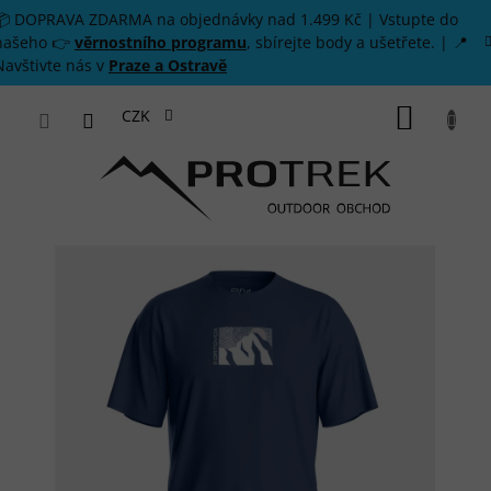
Přejít na obsah
📦 DOPRAVA ZDARMA na objednávky nad 1.499 Kč | Vstupte do
našeho 👉
věrnostního programu
, sbírejte body a ušetřete. | 📍
Navštivte nás v
Praze a Ostravě
NÁKUP
CZK