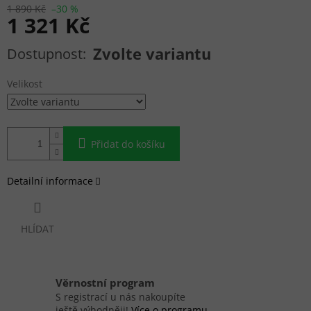
1 890 Kč
–30 %
1 321 Kč
Měrná cena:
Zvolte variantu
Velikost
Přidat do košíku
Detailní informace
HLÍDAT
Věrnostní program
S registrací u nás nakoupíte
ještě výhodněji!
Více o programu