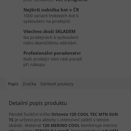
Nejširší nabídka bot v ČR
1000 variant trekových bot k
vyzkoušení na prodejně.
Všechno zboží SKLADEM
Na prodejnách k vyzkoušení
nebo okamžitému odeslání.
Profesionální poradenství
Naši prodejci Vám rádi poradí
při nákupu
Popis
Značka
Dárkové poukazy
Detailní popis produktu
Pánské funkční tričko
Ortovox 120 COOL TEC MTN SUN
TS
je určeno pro aktivity s intenzivní zátěží v letním
období. Materiál
120 MERINO COOL
kombinuje merino
vlnu s vlákny
TENCEL™ Lyocell
, které pomáhají
odvádět