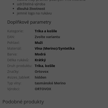
udržitelná výroba
dlouhá životnost
jemné logo na rukávu
Doplňkové parametry
Kategorie
:
Trika a košile
EAN
:
Zvolte variantu
Pohlaví
:
Muži
Materiál
:
Vlna (Merino)/Syntetika
Barva
:
Modrá
Délka rukávů
:
Krátký
Druh produktu
:
Trika, košile
Značky
:
Ortovox
#sizes_table#
:
hidden
Typ vlny
:
tasmánské Merino
Výrobci
:
ORTOVOX