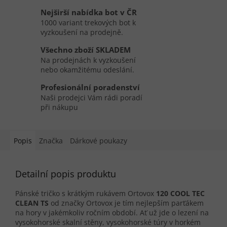
Nejširší nabídka bot v ČR
1000 variant trekových bot k
vyzkoušení na prodejně.
Všechno zboží SKLADEM
Na prodejnách k vyzkoušení
nebo okamžitému odeslání.
Profesionální poradenství
Naši prodejci Vám rádi poradí
při nákupu
Popis
Značka
Dárkové poukazy
Detailní popis produktu
Pánské tričko s krátkým rukávem Ortovox
120 COOL TEC
CLEAN TS
od značky Ortovox je tím nejlepším parťákem
na hory v jakémkoliv ročním období. Ať už jde o lezení na
vysokohorské skalní stěny, vysokohorské túry v horkém