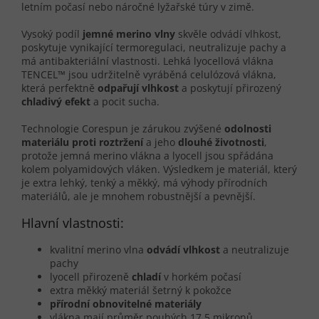
letním počasí nebo náročné lyžařské túry v zimě.
Vysoký podíl
jemné merino vlny
skvěle
odvádí vlhkost,
poskytuje vynikající termoregulaci, neutralizuje pachy a
má antibakteriální vlastnosti. Lehká lyocellová vlákna
TENCEL™ jsou udržitelně vyráběná celulózová vlákna,
která perfektně
odpařují vlhkost
a poskytují přirozený
chladivý efekt
a pocit sucha.
Technologie Corespun je zárukou zvýšené
odolnosti
materiálu proti roztržení
a jeho
dlouhé životnosti
,
protože jemná merino vlákna a lyocell jsou spřádána
kolem polyamidových vláken. Výsledkem je materiál, který
je extra lehký, tenký a měkký, má výhody přírodních
materiálů, ale je mnohem robustnější a pevnější.
Hlavní vlastnosti:
kvalitní merino vlna
odvádí vlhkost
a neutralizuje
pachy
lyocell přirozeně
chladí
v horkém počasí
extra měkký materiál šetrný k pokožce
přírodní obnovitelné materiály
vlákna mají průměr pouhých 17,5 mikronů