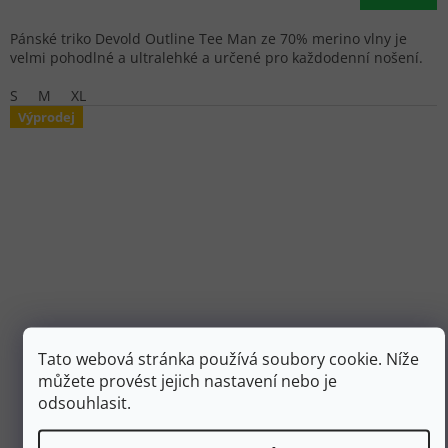
Pánské triko Devold Outline Tee Man ze 70% merino vlny je
velmi pohodlné a ultralehké a určené pro každodenní nošení.
S
M
XL
Výprodej
Tato webová stránka používá soubory cookie. Níže
2 288 Kč
můžete provést jejich nastavení nebo je
až
–50 %
odsouhlasit.
CHILLAZ Pánské triko s dlouhým rukávem SÖLDEN