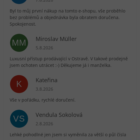
Byl to můj první nákup na tomto e-shopu, vše proběhlo
bez problémů a objednávka byla obratem doručena.
Spokojenost.
Miroslav Müller
MM
Hodnocení obchodu je 5 z 5 hvězdiček.
5.8.2026
Luxusní přístup prodávající v Ostravě. V takové prodejně
jsem ochoten utrácet :-) Děkujeme já i manželka.
Kateřina
K
Hodnocení obchodu je 5 z 5 hvězdiček.
3.8.2026
Vše v pořádku, rychlé doručení.
Vendula Sokolová
VS
Hodnocení obchodu je 5 z 5 hvězdiček.
2.8.2026
Lehké pohodlné jen jsem si vyměnila za větší o půl čísla