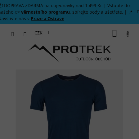
Přejít na obsah
📦 DOPRAVA ZDARMA na objednávky nad 1.499 Kč | Vstupte do
našeho 👉
věrnostního programu
, sbírejte body a ušetřete. | 📍
Navštivte nás v
Praze a Ostravě
NÁKUP
CZK